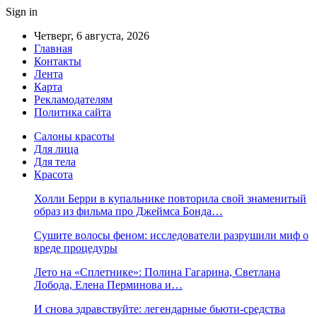
Sign in
Четверг, 6 августа, 2026
Главная
Контакты
Лента
Карта
Рекламодателям
Политика сайта
Салоны красоты
Для лица
Для тела
Красота
Холли Берри в купальнике повторила свой знаменитый
образ из фильма про Джеймса Бонда…
Сушите волосы феном: исследователи разрушили миф о
вреде процедуры
Лето на «Сплетнике»: Полина Гагарина, Светлана
Лобода, Елена Перминова и…
И снова здравствуйте: легендарные бьюти-средства