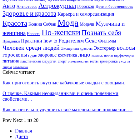
Астрожурнал
Авто
Гороскоп
Антистресс
Дети и беременность
Здоровье и красота
Карьера и самореализация
Мода
Красота
Мужчина и
Ксения Собчак
Модели
По-женски
Познать себя
женщина
Новости
Секс
Родителям
Практики how to
Фильмы
Праздники
Человек среди людей
волосы
Экстерьер
Экспертиза красоты
лицо
гороскопы
здоровье
косметика
грудь
парфюмерия
макияж
ногти
питание
пластическая хирургия
спорт
тесты
тренировка
стоматология
уход за
лицом
эзотерика
Сейчас читают
Как приготовить вкусные кабачковые оладьи с овощами.
О гречке. Какими неожиданными и очень полезными
свойствами…
Как значительно улучшить своё материальное положение.…
Prev
Next
1 из 20
Главная
Диета