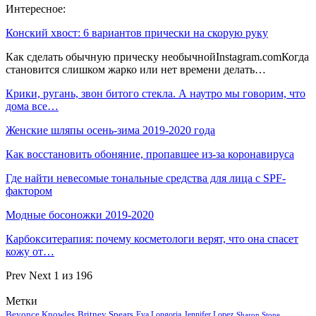
Интересное:
Конский хвост: 6 вариантов прически на скорую руку
Как сделать обычную прическу необычнойInstagram.comКогда
становится слишком жарко или нет времени делать…
Крики, ругань, звон битого стекла. А наутро мы говорим, что
дома все…
Женские шляпы осень-зима 2019-2020 года
Как восстановить обоняние, пропавшее из-за коронавируса
Где найти невесомые тональные средства для лица с SPF-
фактором
Модные босоножки 2019-2020
Карбокситерапия: почему косметологи верят, что она спасет
кожу от…
Prev
Next
1 из 196
Метки
Beyonce Knowles
Britney Spears
Eva Longoria
Jennifer Lopez
Sharon Stone