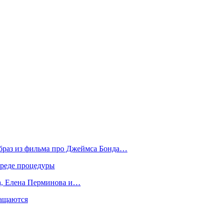
образ из фильма про Джеймса Бонда…
вреде процедуры
да, Елена Перминова и…
ращаются