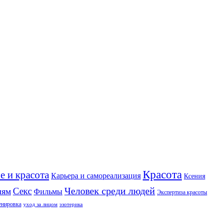
Красота
е и красота
Карьера и самореализация
Ксения
Человек среди людей
Секс
лям
Фильмы
Экспертиза красоты
енировка
уход за лицом
эзотерика