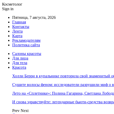
Косметолог
Sign in
Пятница, 7 августа, 2026
Главная
Контакты
Лента
Карта
Рекламодателям
Политика сайта
Салоны красоты
Для лица
Для тела
Красота
Холли Берри в купальнике повторила свой знаменитый 
Сушите волосы феном: исследователи разрушили миф о 
Лето на «Сплетнике»: Полина Гагарина, Светлана Лобо
И снова здравствуйте: легендарные бьюти-средства возв
Prev
Next