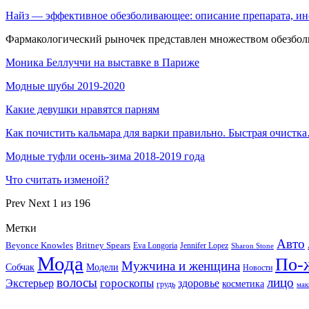
Найз — эффективное обезболивающее: описание препарата, ин
Фармакологический рыночек представлен множеством обезболи
Моника Беллуччи на выставке в Париже
Модные шубы 2019-2020
Какие девушки нравятся парням
Как почистить кальмара для варки правильно. Быстрая очистк
Модные туфли осень-зима 2018-2019 года
Что считать изменой?
Prev
Next
1 из 196
Метки
Авто
Beyonce Knowles
Britney Spears
Eva Longoria
Jennifer Lopez
Sharon Stone
Мода
По-
Мужчина и женщина
Собчак
Модели
Новости
волосы
лицо
гороскопы
Экстерьер
здоровье
косметика
грудь
мак