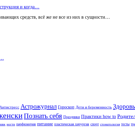
струкция и когда…
вающих средств, всё же не все из них в сущности…
а…
Астрожурнал
Здоровь
Гороскоп
Антистресс
Дети и беременность
женски
Познать себя
Родите
Практики how to
Праздники
питание
парфюмерия
пластическая хирургия
спорт
тесты
тр
ияж
ногти
стоматология