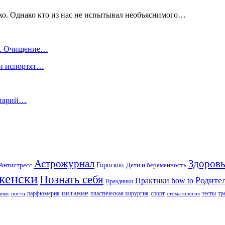
охо. Однако кто из нас не испытывал необъяснимого…
нь. Очищение…
еи испортят…
ктарий…
Астрожурнал
Здоровь
Гороскоп
Антистресс
Дети и беременность
женски
Познать себя
Родите
Практики how to
Праздники
питание
парфюмерия
пластическая хирургия
спорт
тесты
тр
ияж
ногти
стоматология