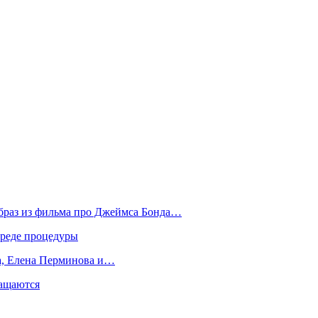
образ из фильма про Джеймса Бонда…
вреде процедуры
да, Елена Перминова и…
ращаются