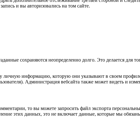
внедрять дополнительное отслеживание третьей стороной и след
запись и вы авторизовались на том сайте.
таданные сохраняются неопределенно долго. Это делается для т
ту личную информацию, которую они указывают в своем профиле.
ьзователя). Администрация вебсайта также может видеть и изм
омментарии, то вы можете запросить файл экспорта персональны
ение этих данных, это не включает данные, которые мы обязаны