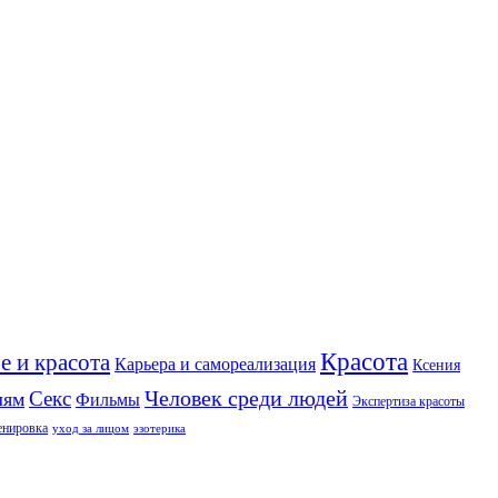
Красота
е и красота
Карьера и самореализация
Ксения
Человек среди людей
Секс
лям
Фильмы
Экспертиза красоты
енировка
уход за лицом
эзотерика