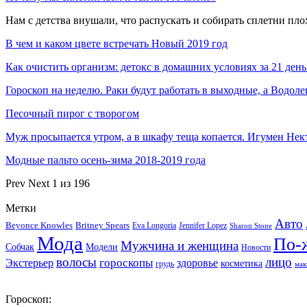
Нам с детства внушали, что распускать и собирать сплетни пл
В чем и каком цвете встречать Новый 2019 год
Как очистить организм: детокс в домашних условиях за 21 де
Гороскоп на неделю. Раки будут работать в выходные, а Водол
Песочный пирог с творогом
Муж просыпается утром, а в шкафу теща копается. Игумен Не
Модные пальто осень-зима 2018-2019 года
Prev
Next
1 из 196
Метки
Авто
Beyonce Knowles
Britney Spears
Eva Longoria
Jennifer Lopez
Sharon Stone
Мода
По-
Мужчина и женщина
Собчак
Модели
Новости
волосы
лицо
гороскопы
Экстерьер
здоровье
косметика
грудь
мак
Гороскоп: