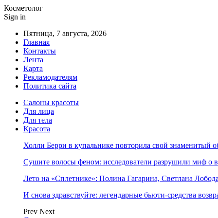
Косметолог
Sign in
Пятница, 7 августа, 2026
Главная
Контакты
Лента
Карта
Рекламодателям
Политика сайта
Салоны красоты
Для лица
Для тела
Красота
Холли Берри в купальнике повторила свой знаменитый 
Сушите волосы феном: исследователи разрушили миф о 
Лето на «Сплетнике»: Полина Гагарина, Светлана Лобо
И снова здравствуйте: легендарные бьюти-средства возв
Prev
Next