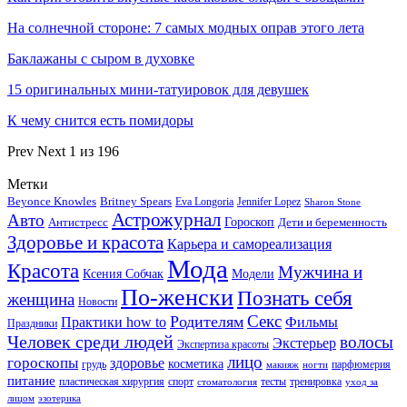
На солнечной стороне: 7 самых модных оправ этого лета
Баклажаны с сыром в духовке
15 оригинальных мини-татуировок для девушек
К чему снится есть помидоры
Prev
Next
1 из 196
Метки
Beyonce Knowles
Britney Spears
Eva Longoria
Jennifer Lopez
Sharon Stone
Астрожурнал
Авто
Гороскоп
Антистресс
Дети и беременность
Здоровье и красота
Карьера и самореализация
Мода
Красота
Мужчина и
Ксения Собчак
Модели
По-женски
Познать себя
женщина
Новости
Секс
Родителям
Практики how to
Фильмы
Праздники
Человек среди людей
волосы
Экстерьер
Экспертиза красоты
лицо
гороскопы
здоровье
косметика
грудь
парфюмерия
макияж
ногти
питание
пластическая хирургия
спорт
тесты
тренировка
стоматология
уход за
лицом
эзотерика