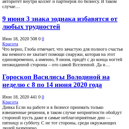
авторитет внутри коллег и партнеров по бизнесу. В таком
случае…
9 июня 3 знака зодиака избавятся от
любых трудностей
Июн 18, 2020
508
0
0
Красота
Что верно, Глоба отмечает, что зачастую для полного счастья
вы немного не хватает помощи снаружи, которая на этот
единовременно, а именно, 9 июня, придёт с до конца ногтей
неожиданной стороны – ото самой Вселенной. Да и…
Гороскоп Василисы Володиной на
неделю с 8 по 14 июня 2020 года
Июн 18, 2020
441
0
0
Красота
Дивка Если на работе и в бизнесе приимать только
взвешенные решения, в таком случае неприятности обойдут
стороной пусть даже в самые неблагоприятные дни —
пятницу и субботу. С не тот стороны, среди окружающих
людей разрешено…