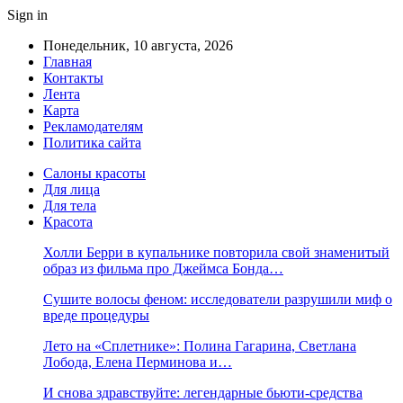
Sign in
Понедельник, 10 августа, 2026
Главная
Контакты
Лента
Карта
Рекламодателям
Политика сайта
Салоны красоты
Для лица
Для тела
Красота
Холли Берри в купальнике повторила свой знаменитый
образ из фильма про Джеймса Бонда…
Сушите волосы феном: исследователи разрушили миф о
вреде процедуры
Лето на «Сплетнике»: Полина Гагарина, Светлана
Лобода, Елена Перминова и…
И снова здравствуйте: легендарные бьюти-средства