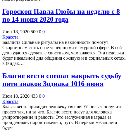
Гороскоп Павла Глобы на неделю с 8
по 14 июня 2020 года
Июн 18, 2020
509
0
0
Красота
Баллиста Сильные ритуалы на наклонность помогут
Скорпионам стать паче успешными в амурной сфере. В сей
день удастся сделать с хвостиком, чем кажется. Эта неделька
будет идеальной дня общения с живую и в социальных сетях,
в (видах…
Благие вести спешат накрыть судьбу
пяти знаков Зодиака 1016 июня
Июн 18, 2020
433
0
0
Красота
Благая весть приходит человеку свыше. Её нельзя получить
просто так, ни за что. Благие вести несут для человека
умиротворение и радость. Это заслуженная награда за
пройденный, порой тяжёлый, путь. В первый месяц лета
будет…