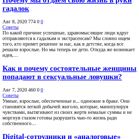
Почему мы отдаем свою жизнь в руки
гадалок
Авг 8, 2020
774
0
0
Советы
По какой причине успешные, здравомыслящие люди вдруг
отправляются к гадалкам и экстрасенсам? Мы словно ищем
того, кто примет решение за нас, как в детстве, когда все
решали взрослые. Но мы теперь не дети. Откуда же возникает
идея,…
Как и почему состоятельные женщины
попадают в сексуальные ловушки?
Авг 7, 2020
460
0
0
Советы
Умные, взрослые, обеспеченные и... одинокие в браке. Они
становятся легкой добычей жиголо, которые, манипулируя
чувствами, вытягивают из своих жертв немалые суммы и не
моргнув глазом готовы разрушить чью-то жизнь ради
собственного…
Digital-сотрудники и «аналоговые»