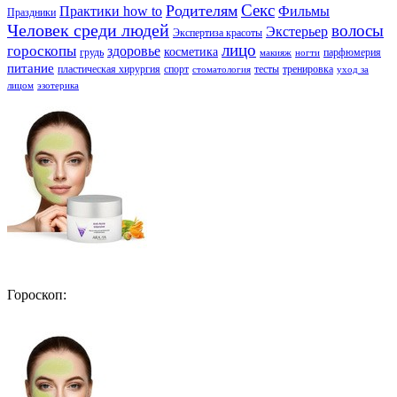
Секс
Родителям
Практики how to
Фильмы
Праздники
Человек среди людей
волосы
Экстерьер
Экспертиза красоты
лицо
гороскопы
здоровье
косметика
грудь
парфюмерия
макияж
ногти
питание
пластическая хирургия
спорт
тесты
тренировка
стоматология
уход за
лицом
эзотерика
Гороскоп: