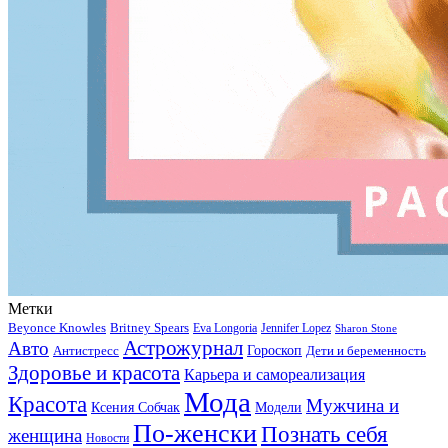
Метки
Beyonce Knowles
Britney Spears
Eva Longoria
Jennifer Lopez
Sharon Stone
Астрожурнал
Авто
Гороскоп
Антистресс
Дети и беременность
Здоровье и красота
Карьера и самореализация
Мода
Красота
Мужчина и
Ксения Собчак
Модели
По-женски
Познать себя
женщина
Новости