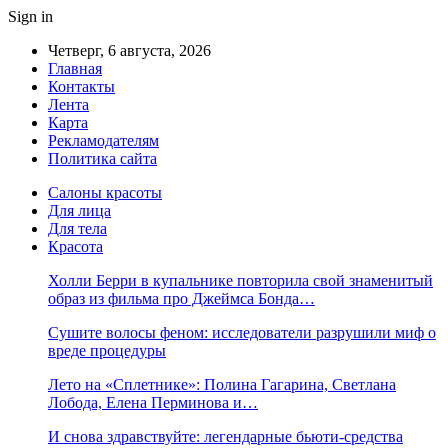
Sign in
Четверг, 6 августа, 2026
Главная
Контакты
Лента
Карта
Рекламодателям
Политика сайта
Салоны красоты
Для лица
Для тела
Красота
Холли Берри в купальнике повторила свой знаменитый
образ из фильма про Джеймса Бонда…
Сушите волосы феном: исследователи разрушили миф о
вреде процедуры
Лето на «Сплетнике»: Полина Гагарина, Светлана
Лобода, Елена Перминова и…
И снова здравствуйте: легендарные бьюти-средства