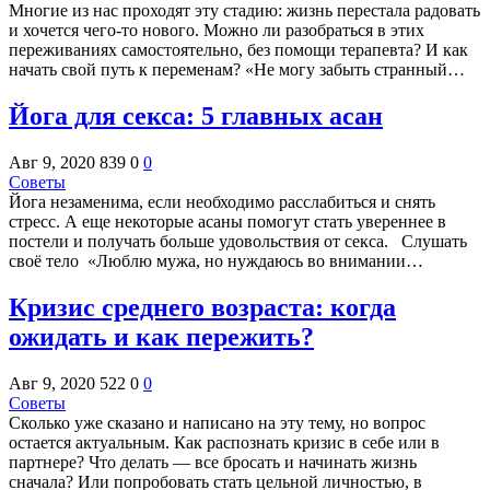
Многие из нас проходят эту стадию: жизнь перестала радовать
и хочется чего-то нового. Можно ли разобраться в этих
переживаниях самостоятельно, без помощи терапевта? И как
начать свой путь к переменам? «Не могу забыть странный…
Йога для секса: 5 главных асан
Авг 9, 2020
839
0
0
Советы
Йога незаменима, если необходимо расслабиться и снять
стресс. А еще некоторые асаны помогут стать увереннее в
постели и получать больше удовольствия от секса. Слушать
своё тело «Люблю мужа, но нуждаюсь во внимании…
Кризис среднего возраста: когда
ожидать и как пережить?
Авг 9, 2020
522
0
0
Советы
Сколько уже сказано и написано на эту тему, но вопрос
остается актуальным. Как распознать кризис в себе или в
партнере? Что делать — все бросать и начинать жизнь
сначала? Или попробовать стать цельной личностью, в