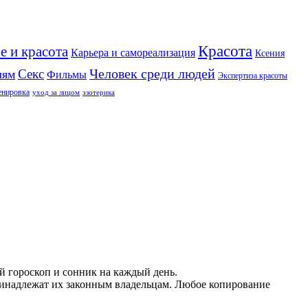
Красота
е и красота
Карьера и самореализация
Ксения
Человек среди людей
Секс
лям
Фильмы
Экспертиза красоты
енировка
уход за лицом
эзотерика
й гороскоп и сонник на каждый день.
принадлежат их законным владельцам. Любое копирование