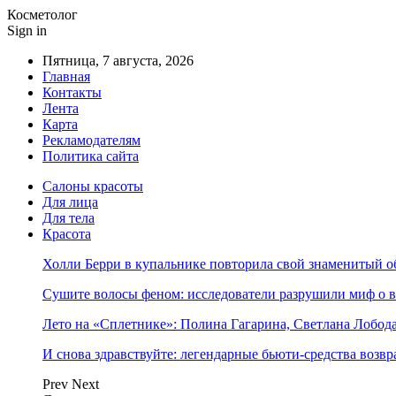
Косметолог
Sign in
Пятница, 7 августа, 2026
Главная
Контакты
Лента
Карта
Рекламодателям
Политика сайта
Салоны красоты
Для лица
Для тела
Красота
Холли Берри в купальнике повторила свой знаменитый 
Сушите волосы феном: исследователи разрушили миф о 
Лето на «Сплетнике»: Полина Гагарина, Светлана Лобо
И снова здравствуйте: легендарные бьюти-средства возв
Prev
Next