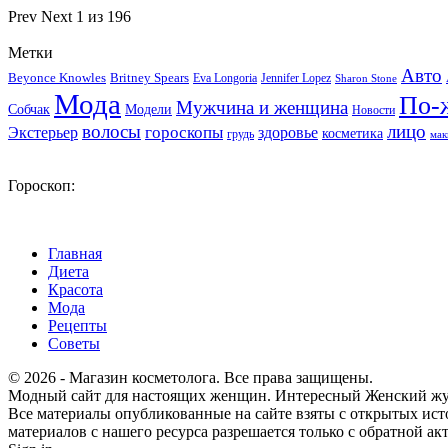
Prev
Next
1 из 196
Метки
Авто
Beyonce Knowles
Britney Spears
Eva Longoria
Jennifer Lopez
Sharon Stone
Мода
По-
Мужчина и женщина
Собчак
Модели
Новости
волосы
лицо
гороскопы
Экстерьер
здоровье
косметика
грудь
мак
Гороскоп:
Главная
Диета
Красота
Мода
Рецепты
Советы
© 2026 - Магазин косметолога. Все права защищены.
Модный сайт для настоящих женщин. Интересный Женский журна
Все материалы опубликованные на сайте взяты с открытых ист
материалов с нашего ресурса разрешается только с обратной ак