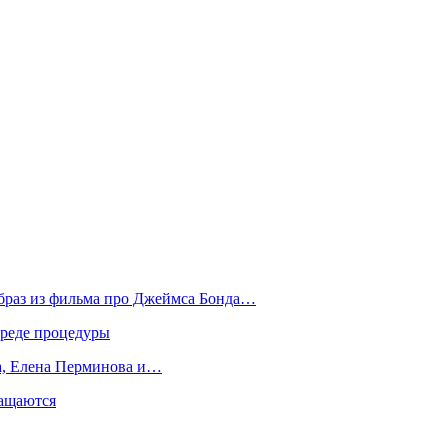
образ из фильма про Джеймса Бонда…
вреде процедуры
да, Елена Перминова и…
ращаются