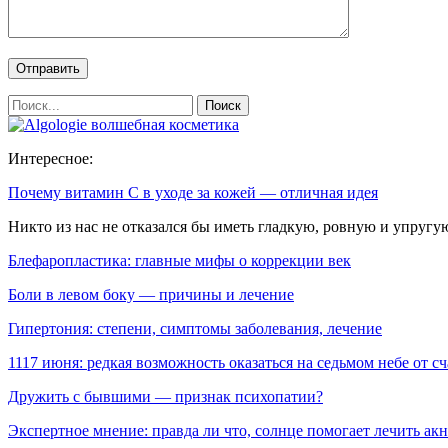
Интересное:
Почему витамин С в уходе за кожей — отличная идея
Никто из нас не отказался бы иметь гладкую, ровную и упругу
Блефаропластика: главные мифы о коррекции век
Боли в левом боку — причины и лечение
Гипертония: степени, симптомы заболевания, лечение
1117 июня: редкая возможность оказаться на седьмом небе от с
Дружить с бывшими — признак психопатии?
Экспертное мнение: правда ли что, солнце помогает лечить акн