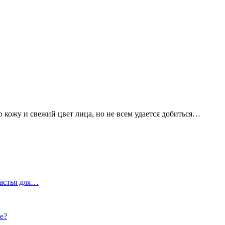
ю кожу и свежий цвет лица, но не всем удается добиться…
частья для…
е?