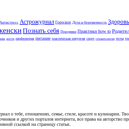
Астрожурнал
Здоровь
Гороскоп
Антистресс
Дети и беременность
женски
Познать себя
Родите
Практики how to
Праздники
питание
парфюмерия
пластическая хирургия
спорт
тесты
тр
ияж
ногти
стоматология
л о тебе, отношениях, семье, стиле, красоте и кулинарии. Тво
очников и других порталов интернета, все права на авторство 
тивной ссылкой на страницу статьи.