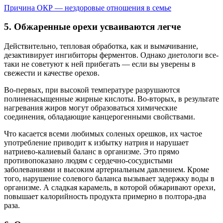
Причина ОКР — нездоровые отношения в семье
5. Обжаренные орехи усваиваются легче
Действительно, тепловая обработка, как и вымачивание,
дезактивирует ингибиторы ферментов. Однако диетологи все-
таки не советуют к ней прибегать — если вы уверены в
свежести и качестве орехов.
Во-первых, при высокой температуре разрушаются
полиненасыщенные жирные кислоты. Во-вторых, в результате
нагревания жиров могут образоваться химические
соединения, обладающие канцерогенными свойствами.
Что касается всеми любимых соленых орешков, их частое
употребление приводит к избытку натрия и нарушает
натриево-калиевый баланс в организме. Это прямо
противопоказано людям с сердечно-сосудистыми
заболеваниями и высоким артериальным давлением. Кроме
того, нарушение солевого баланса вызывает задержку воды в
организме. А сладкая карамель, в которой обжаривают орехи,
повышает калорийность продукта примерно в полтора-два
раза.