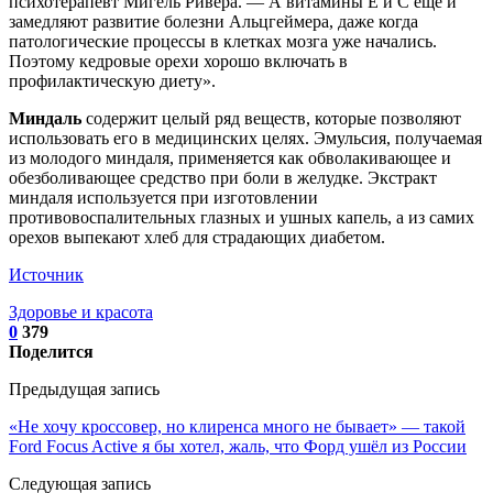
психотерапевт Мигель Ривера. — А витамины Е и С еще и
замедляют развитие болезни Альцгеймера, даже когда
патологические процессы в клетках мозга уже начались.
Поэтому кедровые орехи хорошо включать в
профилактическую диету».
Миндаль
содержит целый ряд веществ, которые позволяют
использовать его в медицинских целях. Эмульсия, получаемая
из молодого миндаля, применяется как обволакивающее и
обезболивающее средство при боли в желудке. Экстракт
миндаля используется при изготовлении
противовоспалительных глазных и ушных капель, а из самих
орехов выпекают хлеб для страдающих диабетом.
Источник
Здоровье и красота
0
379
Поделится
Предыдущая запись
«Не хочу кроссовер, но клиренса много не бывает» — такой
Ford Focus Active я бы хотел, жаль, что Форд ушёл из России
Следующая запись