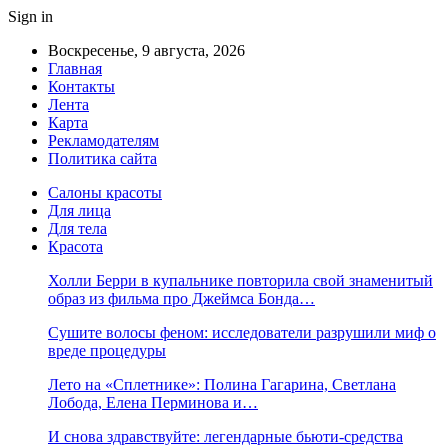
Sign in
Воскресенье, 9 августа, 2026
Главная
Контакты
Лента
Карта
Рекламодателям
Политика сайта
Салоны красоты
Для лица
Для тела
Красота
Холли Берри в купальнике повторила свой знаменитый
образ из фильма про Джеймса Бонда…
Сушите волосы феном: исследователи разрушили миф о
вреде процедуры
Лето на «Сплетнике»: Полина Гагарина, Светлана
Лобода, Елена Перминова и…
И снова здравствуйте: легендарные бьюти-средства