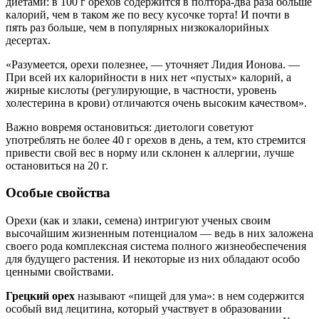
диетами: в 100 г орехов содержится в полтора-два раза больше
калорий, чем в таком же по весу кусочке торта! И почти в
пять раз больше, чем в популярных низкокалорийных
десертах.
«Разумеется, орехи полезнее, — уточняет Лидия Ионова. —
При всей их калорийности в них нет «пустых» калорий, а
жирные кислоты (регулирующие, в частности, уровень
холестерина в крови) отличаются очень высоким качеством».
Важно вовремя остановиться: диетологи советуют
употреблять не более 40 г орехов в день, а тем, кто стремится
привести свой вес в норму или склонен к аллергии, лучше
остановиться на 20 г.
Особые свойства
Орехи (как и злаки, семена) интригуют ученых своим
высочайшим жизненным потенциалом — ведь в них заложена
своего рода комплексная система полного жизнеобеспечения
для будущего растения. И некоторые из них обладают особо
ценными свойствами.
Грецкий орех
называют «пищей для ума»: в нем содержится
особый вид лецитина, который участвует в образовании