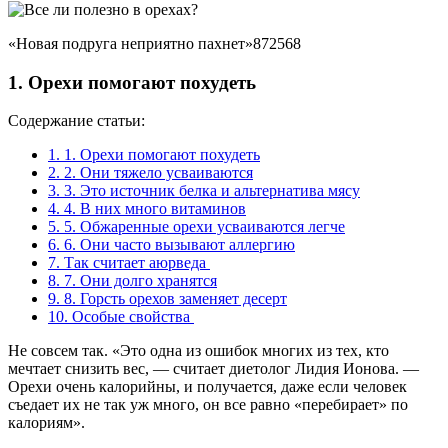
«Новая подруга неприятно пахнет»872568
1. Орехи помогают похудеть
Содержание статьи:
1.
1. Орехи помогают похудеть
2.
2. Они тяжело усваиваются
3.
3. Это источник белка и альтернатива мясу
4.
4. В них много витаминов
5.
5. Обжаренные орехи усваиваются легче
6.
6. Они часто вызывают аллергию
7.
Так считает аюрведа
8.
7. Они долго хранятся
9.
8. Горсть орехов заменяет десерт
10.
Особые свойства
Не совсем так. «Это одна из ошибок многих из тех, кто
мечтает снизить вес, — считает диетолог Лидия Ионова. —
Орехи очень калорийны, и получается, даже если человек
съедает их не так уж много, он все равно «перебирает» по
калориям».