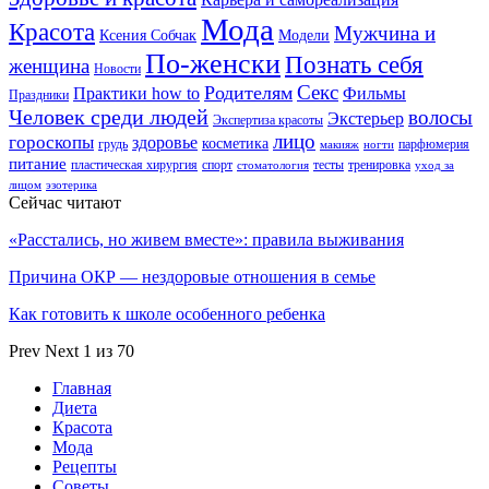
Мода
Красота
Мужчина и
Ксения Собчак
Модели
По-женски
Познать себя
женщина
Новости
Секс
Родителям
Практики how to
Фильмы
Праздники
Человек среди людей
волосы
Экстерьер
Экспертиза красоты
лицо
гороскопы
здоровье
косметика
грудь
парфюмерия
макияж
ногти
питание
пластическая хирургия
спорт
тесты
тренировка
стоматология
уход за
лицом
эзотерика
Сейчас читают
«Расстались, но живем вместе»: правила выживания
Причина ОКР — нездоровые отношения в семье
Как готовить к школе особенного ребенка
Prev
Next
1 из 70
Главная
Диета
Красота
Мода
Рецепты
Советы