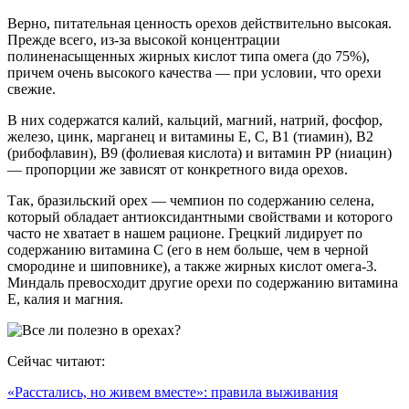
Верно, питательная ценность орехов действительно высокая.
Прежде всего, из-за высокой концентрации
полиненасыщенных жирных кислот типа омега (до 75%),
причем очень высокого качества — при условии, что орехи
свежие.
В них содержатся калий, кальций, магний, натрий, фосфор,
железо, цинк, марганец и витамины Е, С, В1 (тиамин), В2
(рибофлавин), В9 (фолиевая кислота) и витамин РР (ниацин)
— пропорции же зависят от конкретного вида орехов.
Так, бразильский орех — чемпион по содержанию селена,
который обладает антиоксидантными свойствами и которого
часто не хватает в нашем рационе. Грецкий лидирует по
содержанию витамина С (его в нем больше, чем в черной
смородине и шиповнике), а также жирных кислот омега-3.
Миндаль превосходит другие орехи по содержанию витамина
Е, калия и магния.
Сейчас читают:
«Расстались, но живем вместе»: правила выживания