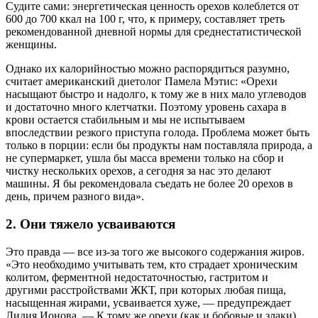
Судите сами: энергетическая ценность орехов колеблется от
600 до 700 ккал на 100 г, что, к примеру, составляет треть
рекомендованной дневной нормы для среднестатистической
женщины.
Однако их калорийностью можно распорядиться разумно,
считает американский диетолог Памела Мэтис: «Орехи
насыщают быстро и надолго, к тому же в них мало углеводов
и достаточно много клетчатки. Поэтому уровень сахара в
крови остается стабильным и мы не испытываем
впоследствии резкого приступа голода. Проблема может быть
только в порции: если бы продукты нам поставляла природа, а
не супермаркет, ушла бы масса времени только на сбор и
чистку нескольких орехов, а сегодня за нас это делают
машины. Я бы рекомендовала съедать не более 20 орехов в
день, причем разного вида».
2. Они тяжело усваиваются
Это правда — все из-за того же высокого содержания жиров.
«Это необходимо учитывать тем, кто страдает хроническим
колитом, ферментной недостаточностью, гастритом и
другими расстройствами ЖКТ, при которых любая пища,
насыщенная жирами, усваивается хуже, — предупреждает
Лидия Ионова. — К тому же орехи (как и бобовые и злаки)