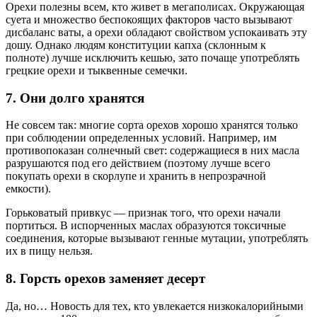
Орехи полезны всем, кто живет в мегаполисах. Окружающая
суета и множество беспокоящих факторов часто вызывают
дисбаланс ваты, а орехи обладают свойством успокаивать эту
дошу. Однако людям конституции капха (склонным к
полноте) лучше исключить кешью, зато почаще употреблять
грецкие орехи и тыквенные семечки.
7. Они долго хранятся
Не совсем так: многие сорта орехов хорошо хранятся только
при соблюдении определенных условий. Например, им
противопоказан солнечный свет: содержащиеся в них масла
разрушаются под его действием (поэтому лучше всего
покупать орехи в скорлупе и хранить в непрозрачной
емкости).
Горьковатый привкус — признак того, что орехи начали
портиться. В испорченных маслах образуются токсичные
соединения, которые вызывают генные мутации, употреблять
их в пищу нельзя.
8. Горсть орехов заменяет десерт
Да, но… Новость для тех, кто увлекается низкокалорийными