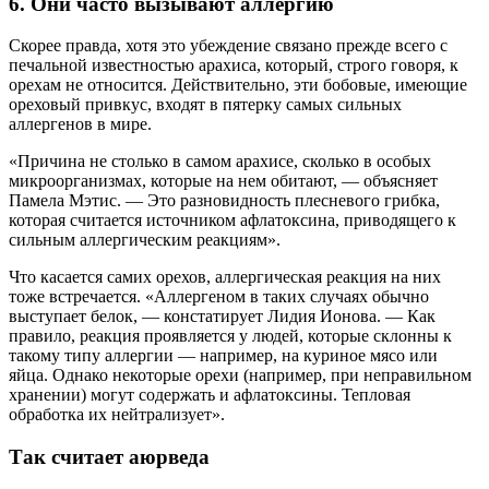
6. Они часто вызывают аллергию
Скорее правда, хотя это убеждение связано прежде всего с
печальной известностью арахиса, который, строго говоря, к
орехам не относится. Действительно, эти бобовые, имеющие
ореховый привкус, входят в пятерку самых сильных
аллергенов в мире.
«Причина не столько в самом арахисе, сколько в особых
микроорганизмах, которые на нем обитают, — объясняет
Памела Мэтис. — Это разновидность плесневого грибка,
которая считается источником афлатоксина, приводящего к
сильным аллергическим реакциям».
Что касается самих орехов, аллергическая реакция на них
тоже встречается. «Аллергеном в таких случаях обычно
выступает белок, — констатирует Лидия Ионова. — Как
правило, реакция проявляется у людей, которые склонны к
такому типу аллергии — например, на куриное мясо или
яйца. Однако некоторые орехи (например, при неправильном
хранении) могут содержать и афлатоксины. Тепловая
обработка их нейтрализует».
Так считает аюрведа