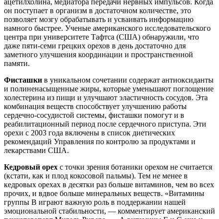
ацетилхолина, медиатора передачи нервных импульсов. Когда
он поступает в организм в достаточном количестве, это
позволяет мозгу обрабатывать и усваивать информацию
намного быстрее. Ученые американского исследовательского
центра при университете Тафтса (США) обнаружили, что
даже пяти-семи грецких орехов в день достаточно для
заметного улучшения координации и пространственной
памяти.
Фисташки
в уникальном сочетании содержат антиоксиданты
и полиненасыщенные жиры, которые уменьшают поглощение
холестерина из пищи и улучшают эластичность сосудов. Эта
комбинация веществ способствует улучшению работы
сердечно-сосудистой системы, фисташки помогут и в
реабилитационный период после сердечного приступа. Эти
орехи с 2003 года включены в список диетических
рекомендаций Управления по контролю за продуктами и
лекарствами США.
Кедровый орех
с точки зрения ботаники орехом не считается
(кстати, как и плод кокосовой пальмы). Тем не менее в
кедровых орехах в десятки раз больше витаминов, чем во всех
прочих, и вдвое больше минеральных веществ. «Витамины
группы В играют важную роль в поддержании нашей
эмоциональной стабильности, — комментирует американский