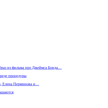
образ из фильма про Джеймса Бонда…
вреде процедуры
да, Елена Перминова и…
ращаются