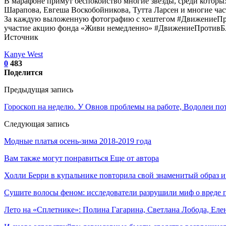
В марафоне примут беспокойство многие звезды, среди которы
Шарапова, Евгеша Воскобойникова, Тутта Ларсен и многие час
За каждую выложенную фотографию с хештегом #ДвижениеПроти
участие акцию фонда «Живи немедленно» #ДвижениеПротивБАС 
Источник
Kanye West
0
483
Поделится
Предыдущая запись
Гороскоп на неделю. У Овнов проблемы на работе, Водолеи пот
Следующая запись
Модные платья осень-зима 2018-2019 года
Вам также могут понравиться
Еще от автора
Холли Берри в купальнике повторила свой знаменитый образ 
Сушите волосы феном: исследователи разрушили миф о вреде
Лето на «Сплетнике»: Полина Гагарина, Светлана Лобода, Ел