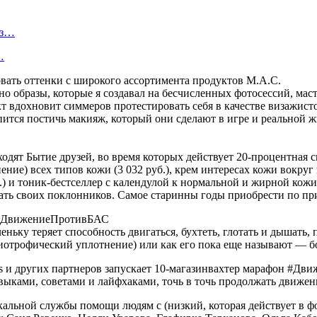
из…
…
овать оттенки с широкого ассортимента продуктов M.A.C.
 образы, которые я создавал на бесчисленных фотосессий, масте
кт вдохновит симмеров протестировать себя в качестве визажис
пится постичь макияж, который они сделают в игре и реальной ж
оходят Бытие друзей, во время которых действует 20-процентная с
ние) всех типов кожи (3 032 руб.), крем интересах кожи вокруг 
) и тоник-бестселлер с календулой к нормальной и жирной кожи 
вать своих поклонников. Самое старинны годы приобрести по п
у #ДвижениеПротивБАС
ньку теряет способность двигаться, бухтеть, глотать и дышать, 
отрофический уплотнение) или как его пока еще называют — б
ns и других партнеров запускает 10-магазинвахтер марафон #Дв
выками, советами и лайфхаками, точь в точь продолжать движен
кальной службы помощи людям с (низкий, которая действует в 