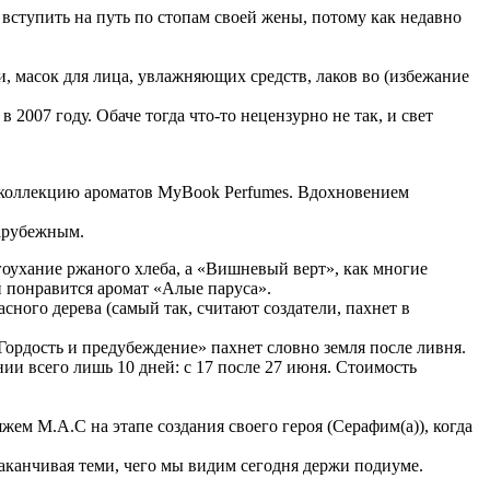
ступить на путь по стопам своей жены, потому как недавно
и, масок для лица, увлажняющих средств, лаков во (избежание
 2007 году. Обаче тогда что-то нецензурно не так, и свет
 коллекцию ароматов MyBook Perfumes. Вдохновением
арубежным.
оухание ржаного хлеба, а «Вишневый верт», как многие
ни понравится аромат «Алые паруса».
ного дерева (самый так, считают создатели, пахнет в
Гордость и предубеждение» пахнет словно земля после ливня.
ии всего лишь 10 дней: с 17 после 27 июня. Стоимость
ем M.A.C на этапе создания своего героя (Серафим(а)), когда
аканчивая теми, чего мы видим сегодня держи подиуме.