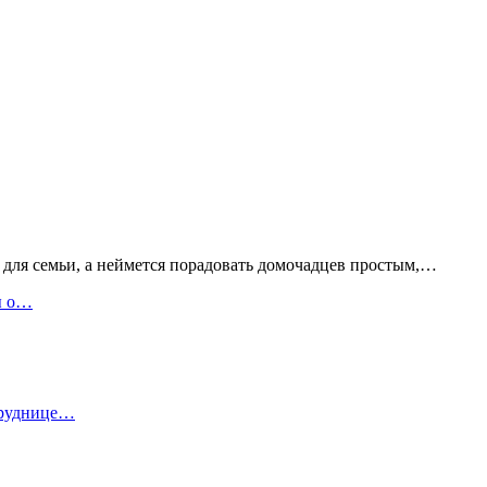
 для семьи, а неймется порадовать домочадцев простым,…
ы о…
отруднице…