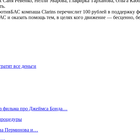
х Саня Ревенко, Нелли Уварова, Глафирка Тарханова, Ольга Ка
ть.
вБАС компаша Clarins перечислит 100 рублей в поддержку фон
и оказать помощь тем, в целях кого движение — бесценно, бе
ратят все деньги
из фильма про Джеймса Бонда…
 процедуры
ена Перминова и…