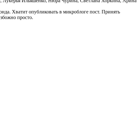
бо, Лукерья Ильяшенко, Нюра Чурина, Светлана Хоркина, Арина
да. Хватит опубликовать в микроблоге пост. Принять
збожно просто.