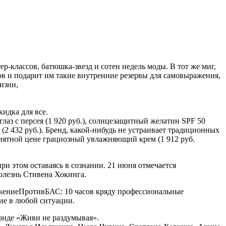
р-классов, батюшка-звезд и сотен недель моды. В тот же миг,
тов и подарит им такие внутренние резервы для самовыражения,
изни,
кидка для все.
глаз с персея (1 920 руб.), солнцезащитный желатин SPF 50
(2 432 руб.). Бренд, какой-нибудь не устраивает традиционных
риятной цене грациозный увлажняющий крем (1 912 руб.
при этом оставаясь в сознании. 21 июня отмечается
олезнь Стивена Хокинга.
ижениеПротивБАС: 10 часов кряду профессиональные
ие в любой ситуации.
фонде «Живи не раздумывая».