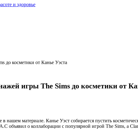
расоте и здоровье
ms до косметики от Канье Уэста
нажей игры The Sims до косметики от Ка
е в нашем материале. Канье Уэст собирается пустить косметич
.С объявил о коллаборации с популярной игрой The Sims, а Cla