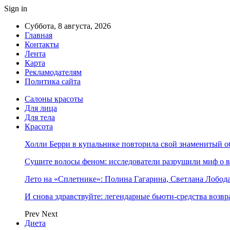
Sign in
Суббота, 8 августа, 2026
Главная
Контакты
Лента
Карта
Рекламодателям
Политика сайта
Салоны красоты
Для лица
Для тела
Красота
Холли Берри в купальнике повторила свой знаменитый 
Сушите волосы феном: исследователи разрушили миф о 
Лето на «Сплетнике»: Полина Гагарина, Светлана Лобо
И снова здравствуйте: легендарные бьюти-средства возв
Prev
Next
Диета