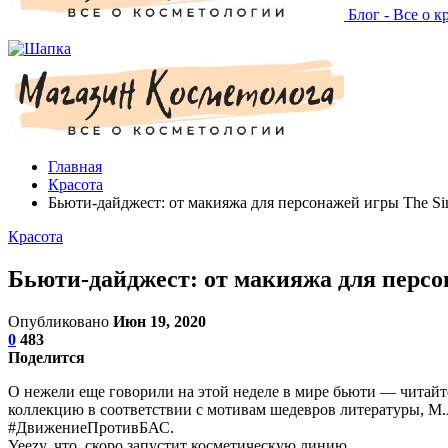
Блог - Все о к
Главная
Красота
Бьюти-дайджест: от макияжа для персонажей игры The Si
Красота
Бьюти-дайджест: от макияжа для персо
Опубликовано
Июн 19, 2020
0
483
Поделится
О нежели еще говорили на этой неделе в мире бьюти — читайт
коллекцию в соответствии с мотивам шедевров литературы, М.А
#ДвижениеПротивБАС.
Yeezy, что, скоро запустит косметическую линию