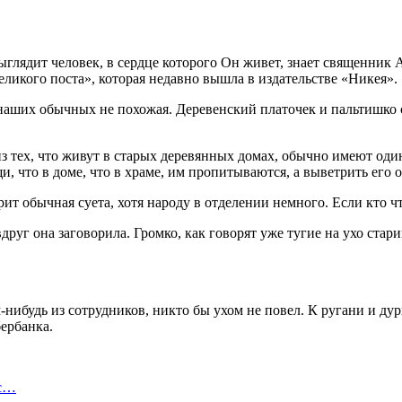
выглядит человек, в сердце которого Он живет, знает священник
еликого поста», которая недавно вышла в издательстве «Никея».
 наших обычных не похожая. Деревенский платочек и пальтишко 
 из тех, что живут в старых деревянных домах, обычно имеют оди
щи, что в доме, что в храме, им пропитываются, а выветрить его о
рит обычная суета, хотя народу в отделении немного. Если кто ч
руг она заговорила. Громко, как говорят уже тугие на ухо стари
-нибудь из сотрудников, никто бы ухом не повел. К ругани и ду
ербанка.
 с…