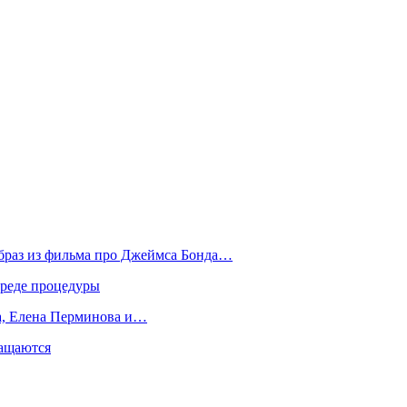
образ из фильма про Джеймса Бонда…
вреде процедуры
да, Елена Перминова и…
ращаются