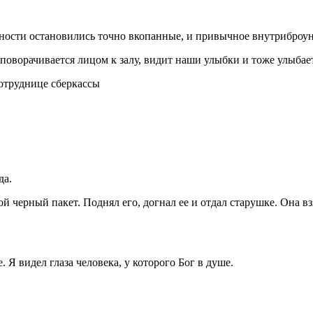
анности остановились точно вкопанные, и привычное внутриброу
 поворачивается лицом к залу, видит наши улыбки и тоже улыбает
да.
ой черный пакет. Поднял его, догнал ее и отдал старушке. Она в
. Я видел глаза человека, у которого Бог в душе.