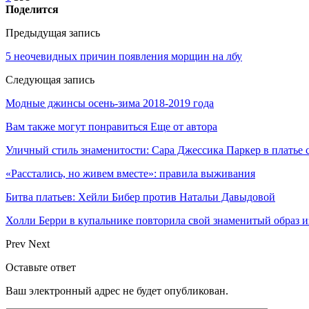
Поделится
Предыдущая запись
5 неочевидных причин появления морщин на лбу
Следующая запись
Модные джинсы осень-зима 2018-2019 года
Вам также могут понравиться
Еще от автора
Уличный стиль знаменитости: Сара Джессика Паркер в платье
«Расстались, но живем вместе»: правила выживания
Битва платьев: Хейли Бибер против Натальи Давыдовой
Холли Берри в купальнике повторила свой знаменитый образ 
Prev
Next
Оставьте ответ
Ваш электронный адрес не будет опубликован.