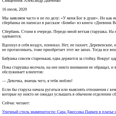
Священник Александр Дьяченко
16 июля, 2020
Мы заявляем часто и не по делу: «У меня Бог в душе». Но как 
сбербанка он написал в рассказе «Бомба» из книги «Дневник В
Сбербанк. Стоим в очереди. Передо мной ветхая старушка. На
одеваются.
Вдохнул в себя воздух, понюхал. Нет, не пахнет. Деревенские,
не протапливать, тоже приобретает этот же запах. Тогда все ве
Бабушка совсем старенькая, едва держится за стойку. Вокруг ца
Пока старушка молчала, на нее никто внимания не обращал, и вд
обслуживает клиентов:
— Девочка, знаешь чего, я тебя люблю!
Если бы старуха начала ругаться или выяснять отношения с кем
которые ну никто не ожидал услышать в обычном отделении сб
Сейчас читают:
Уличный стиль знаменитости: Сара Джессика Паркер в платье