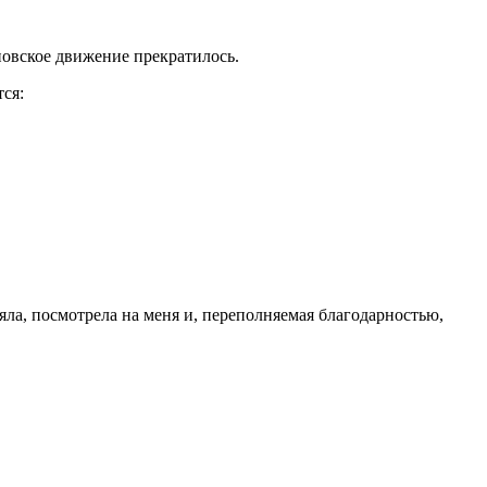
новское движение прекратилось.
ся:
зяла, посмотрела на меня и, переполняемая благодарностью,