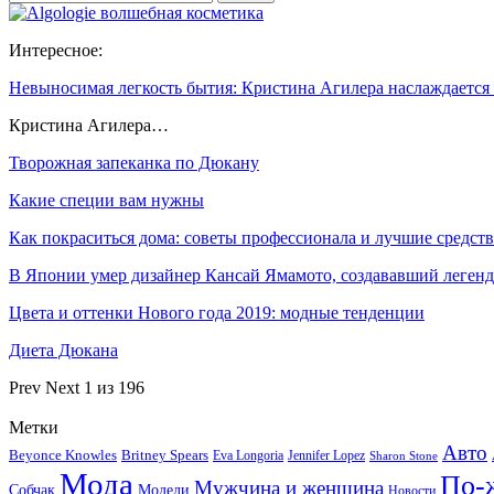
Интересное:
Невыносимая легкость бытия: Кристина Агилера наслаждаетс
Кристина Агилера…
Творожная запеканка по Дюкану
Какие специи вам нужны
Как покраситься дома: советы профессионала и лучшие средств
В Японии умер дизайнер Кансай Ямамото, создававший леге
Цвета и оттенки Нового года 2019: модные тенденции
Диета Дюкана
Prev
Next
1 из 196
Метки
Авто
Beyonce Knowles
Britney Spears
Eva Longoria
Jennifer Lopez
Sharon Stone
Мода
По-
Мужчина и женщина
Собчак
Модели
Новости