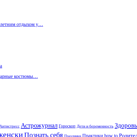
я летним отдыхом у…
а
ндарные костюмы…
Астрожурнал
Здоровь
Гороскоп
Антистресс
Дети и беременность
женски
Познать себя
Родите
Практики how to
Праздники