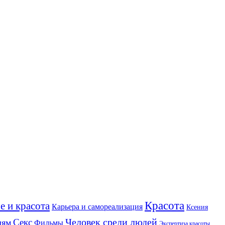
Красота
е и красота
Карьера и самореализация
Ксения
Человек среди людей
Секс
лям
Фильмы
Экспертиза красоты