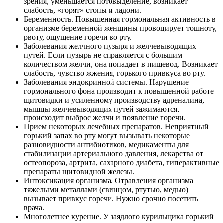
зрения, уменьшается потовыделение, возникает
слабость, «горят» стопы и ладони.
Беременность. Повышенная гормональная активность в
организме беременной женщины провоцирует тошноту,
рвоту, ощущение горечи во рту.
Заболевания желчного пузыря и желчевыводящих
путей. Если пузырь не справляется с большим
количеством желчи, она попадает в пищевод. Возникает
слабость, чувство жжения, горького привкуса во рту.
Заболевания эндокринной системы. Нарушение
гормонального фона производит к повышенной работе
щитовидки и усиленному производству адреналина,
мышцы желчевыводящих путей зажимаются,
происходит выброс желчи и появление горечи.
Прием некоторых лечебных препаратов. Неприятный
горький запах во рту могут вызывать некоторые
разновидности антибиотиков, медикаменты для
стабилизации артериального давления, лекарства от
остеопороза, артрита, сахарного диабета, гиперактивные
препараты щитовидной железы.
Интоксикация организма. Отравления организма
тяжелыми металлами (свинцом, ртутью, медью)
вызывает привкус горечи. Нужно срочно посетить
врача.
Многолетнее курение. У заядлого курильщика горький