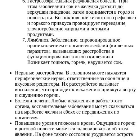
Гастроэзофагеальная рефлюксная болезнь. При
этом заболевании сок из желудка доходит до
верхушки пищевода, затем поднимается в горло и
полость рта. Возникновение кислотного рефлюкса
и горького привкуса провоцирует переедание,
злоупотребление жирными и острыми
продуктами.
Лямблиоз. Заболевание, спровоцированное
проникновением в организм лямблий (кишечных
паразитов), вызывающих расстройства в
функционировании тонкого кишечника.
Возникает тошнота, горечь, нарушается сон.
Нервные расстройства. В головном мозге находятся
периферические нервы, ответственные за обоняние и
вкусовые рецепторы. Их расстройство вызывает
воспаление, что приводит к искажению привкуса во рту
и ощущению горечи.
Болезни печени. Любые искажения в работе этого
органа, воспалительные заболевания могут сказываться
на выработке желчи и сбоях ее передвижения по
организму.
Повышение уровня глюкозы в крови. Ощущение горечи
в ротовой полости может сигнализировать и об этом
явлении. На фоне такого состояния ухудшается острота