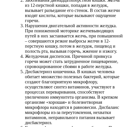
Заболевания двенадцатиперстной кишки. Желчь
из 12-перстной кишки, попадая в желудок,
вызывает разъедание его стенок. В состав желчи
входят кислоты, которые вызывают ощущение
горечи.
Нарушения двигательной активности желудка.
При пониженной моторике желчевыводящих
путей в них застаивается желчь, при повышенной
– совершаются резкие выбросы желчи в 12-
перстную кишку, потом в желудок, пищевод и
полость рта, вызывая горечь, жжение и изжогу.
Желудочная диспепсия. Причиной привкуса
горечи может стать затрудненное пищеварение,
спровоцированное сбоями в работе желудка.
Дисбактериоз кишечника. В кишках человека
обитает множество полезных бактерий, которые
создают благоприятную микрофлору,
осуществляют синтез витаминов, участвуют в
процессах переваривания, способствуют
увеличению иммунитета организма. В крепком
организме «хорошая» и болезнетворная
микрофлора находятся в равновесии. Дисбаланс
микрофлоры из-за переутомления, нехватки
витаминов, неправильного питания вызывает
дисбактериоз.