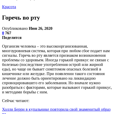
Красота
Горечь во рту
Опубликовано
Июн 26, 2020
0
767
Поделится
Организм человека – это высокоорганизованная,
многоуровневая система, которая при любом сбое подает нам
сигналы. Горечь во рту является признаком возникновения
проблемы со здоровьем. Иногда горький привкус не связан с
болезнью (последствие употребления острой или жирной
еды), но чаще он бывает симптомом опасных болезней в
кишечнике или желудке. При появлении такого состояния
лечение должно быть ориентировано на ликвидацию
спровоцировавшего его заболевания. Но вначале нужно
разобраться с факторами, которые вызывают горький привкус,
и методами борьбы с ним.
Сейчас читают:
Холли Берри в купальнике повторила свой знаменитый образ
из…