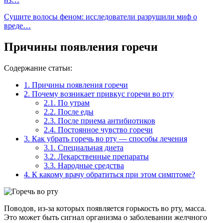
Сушите волосы феном: исследователи разрушили миф о
вреде…
Причины появления горечи
Содержание статьи:
1.
Причины появления горечи
2.
Почему возникает привкус горечи во рту
2.1.
По утрам
2.2.
После еды
2.3.
После приема антибиотиков
2.4.
Постоянное чувство горечи
3.
Как убрать горечь во рту — способы лечения
3.1.
Специальная диета
3.2.
Лекарственные препараты
3.3.
Народные средства
4.
К какому врачу обратиться при этом симптоме?
Поводов, из-за которых появляется горькость во рту, масса.
Это может быть сигнал организма о заболевании желчного