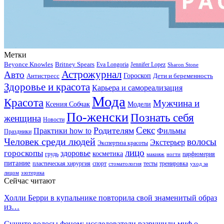
Метки
Beyonce Knowles
Britney Spears
Eva Longoria
Jennifer Lopez
Sharon Stone
Астрожурнал
Авто
Гороскоп
Антистресс
Дети и беременность
Здоровье и красота
Карьера и самореализация
Мода
Красота
Мужчина и
Ксения Собчак
Модели
По-женски
Познать себя
женщина
Новости
Секс
Родителям
Практики how to
Фильмы
Праздники
Человек среди людей
волосы
Экстерьер
Экспертиза красоты
лицо
гороскопы
здоровье
косметика
грудь
парфюмерия
макияж
ногти
питание
пластическая хирургия
спорт
тесты
тренировка
стоматология
уход за
лицом
эзотерика
Сейчас читают
Холли Берри в купальнике повторила свой знаменитый образ
из…
Сушите волосы феном: исследователи разрушили миф о