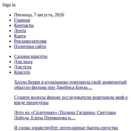
Sign in
Пятница, 7 августа, 2026
Главная
Контакты
Лента
Карта
Рекламодателям
Политика сайта
Салоны красоты
Для лица
Для тела
Красота
Холли Берри в купальнике повторила свой знаменитый
образ из фильма про Джеймса Бонда…
Сушите волосы феном: исследователи разрушили миф о
вреде процедуры
Лето на «Сплетнике»: Полина Гагарина, Светлана
Лобода, Елена Перминова и…
И снова здравствуйте: легендарные бьюти-средства