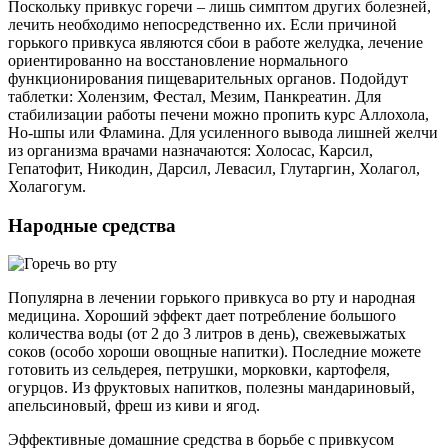
Поскольку привкус горечи – лишь симптом других болезней,
лечить необходимо непосредственно их. Если причиной
горького привкуса являются сбои в работе желудка, лечение
ориентированно на восстановление нормального
функционирования пищеварительных органов. Подойдут
таблетки: Холензим, Фестал, Мезим, Панкреатин. Для
стабилизации работы печени можно пропить курс Аллохола,
Но-шпы или Фламина. Для усиленного вывода лишней желчи
из организма врачами назначаются: Холосас, Карсил,
Гепатофит, Никодин, Дарсил, Левасил, Глутаргин, Холагол,
Холагогум.
Народные средства
Популярна в лечении горького привкуса во рту и народная
медицина. Хороший эффект дает потребление большого
количества воды (от 2 до 3 литров в день), свежевыжатых
соков (особо хороши овощные напитки). Последние можете
готовить из сельдерея, петрушки, морковки, картофеля,
огурцов. Из фруктовых напитков, полезны мандариновый,
апельсиновый, фреш из киви и ягод.
Эффективные домашние средства в борьбе с привкусом