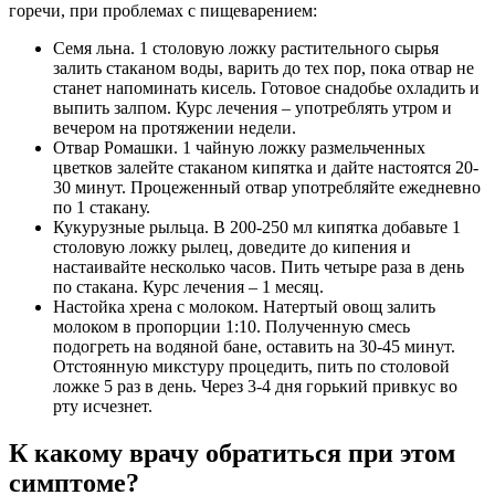
горечи, при проблемах с пищеварением:
Семя льна. 1 столовую ложку растительного сырья
залить стаканом воды, варить до тех пор, пока отвар не
станет напоминать кисель. Готовое снадобье охладить и
выпить залпом. Курс лечения – употреблять утром и
вечером на протяжении недели.
Отвар Ромашки. 1 чайную ложку размельченных
цветков залейте стаканом кипятка и дайте настоятся 20-
30 минут. Процеженный отвар употребляйте ежедневно
по 1 стакану.
Кукурузные рыльца. В 200-250 мл кипятка добавьте 1
столовую ложку рылец, доведите до кипения и
настаивайте несколько часов. Пить четыре раза в день
по стакана. Курс лечения – 1 месяц.
Настойка хрена с молоком. Натертый овощ залить
молоком в пропорции 1:10. Полученную смесь
подогреть на водяной бане, оставить на 30-45 минут.
Отстоянную микстуру процедить, пить по столовой
ложке 5 раз в день. Через 3-4 дня горький привкус во
рту исчезнет.
К какому врачу обратиться при этом
симптоме?