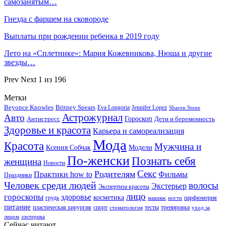
самозанятым…
Гнезда с фаршем на сковороде
Выплаты при рождении ребенка в 2019 году
Лето на «Сплетнике»: Мария Кожевникова, Нюша и другие
звезды…
Prev
Next
1 из 196
Метки
Beyonce Knowles
Britney Spears
Eva Longoria
Jennifer Lopez
Sharon Stone
Астрожурнал
Авто
Гороскоп
Антистресс
Дети и беременность
Здоровье и красота
Карьера и самореализация
Мода
Красота
Мужчина и
Ксения Собчак
Модели
По-женски
Познать себя
женщина
Новости
Секс
Родителям
Практики how to
Фильмы
Праздники
Человек среди людей
волосы
Экстерьер
Экспертиза красоты
лицо
гороскопы
здоровье
косметика
грудь
парфюмерия
макияж
ногти
питание
пластическая хирургия
спорт
тесты
тренировка
стоматология
уход за
лицом
эзотерика
Сейчас читают