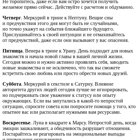
Не торопитесь, даже если вам остро хочется получить
желаемое прямо сейчас. Действуйте с расчетом и обдуманно.
Четверг
. Меркурий в трине к Нептуну. Вещие сны
и предчувствия этого дня могут быть не случайными,
но точно укажут на события ближайшего будущего.
Прислушивайтесь к своей интуиции и не отмахивайтесь
от предчувствий, даже если они вызывают у вас опасения.
Пятница
. Венера в трине к Урану. День подходит для новых
знакомств и начала новой главы в вашей личной жизни.
Сегодня можно и нужно активно проявлять себя, заводить
новые знакомства и не исключено, что так вы сможете
встретить свою любовь или просто обрести новых друзей.
Суббота
. Меркурий в секстиле к Сатурну. Влияние
авторитета других людей сегодня лучше не игнорировать,
но подчеркивать свое уважение к статусу или опыту
окружающих. Если вы запутались в какой-то непростой
ситуации, спросите совета или попросите помощи у того, кто
опытнее вас или располагает нужными вам ресурсами.
Воскресенье
. Луна в квадрате к Марсу. Непростой день, когда
эмоции зашкаливают, а обидчивость разрушает отношения.
Постарайтесь не реагировать на эмоциональные выпады
и провокации окружающих.