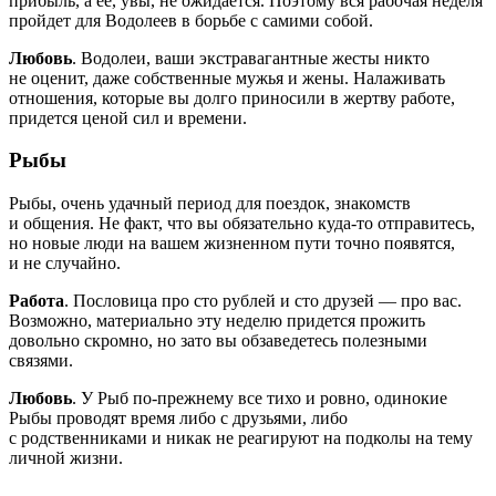
прибыль, а ее, увы, не ожидается. Поэтому вся рабочая неделя
пройдет для Водолеев в борьбе с самими собой.
Любовь
. Водолеи, ваши экстравагантные жесты никто
не оценит, даже собственные мужья и жены. Налаживать
отношения, которые вы долго приносили в жертву работе,
придется ценой сил и времени.
Рыбы
Рыбы, очень удачный период для поездок, знакомств
и общения. Не факт, что вы обязательно куда-то отправитесь,
но новые люди на вашем жизненном пути точно появятся,
и не случайно.
Работа
. Пословица про сто рублей и сто друзей — про вас.
Возможно, материально эту неделю придется прожить
довольно скромно, но зато вы обзаведетесь полезными
связями.
Любовь
. У Рыб по-прежнему все тихо и ровно, одинокие
Рыбы проводят время либо с друзьями, либо
с родственниками и никак не реагируют на подколы на тему
личной жизни.