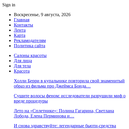
Sign in
Воскресенье, 9 августа, 2026
Главная
Контакты
Лента
Карта
Рекламодателям
Политика сайта
Салоны красоты
Для лица
Для тела
Красота
Холли Берри в купальнике повторила свой знаменитый
образ из фильма про Джеймса Бонда…
Сушите волосы феном: исследователи разрушили миф о
вреде процедуры
Лето на «Сплетнике»: Полина Гагарина, Светлана
Лобода, Елена Перминова и…
И снова здравствуйте: легендарные бьюти-средства