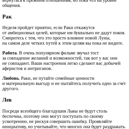
вернуться к прежним отношениям, но пока что на уровне
общения.
Рак
Неделя пройдет приятно, если Раки откажутся
от амбициозных целей, которые им буквально не дадут покоя.
Смиритесь с тем, что это просто влияние новой Луны,
на самом деле четких путей к этим целям вы пока не видите.
Работа
. В очень популярном фильме звучал тост
за совпадение желаний и возможностей, так вот у вас они
не совпадают. Ваши настроения легко сделают вас добычей
аферистов и интриганов.
Любовь
. Раки, не путайте семейные ценности
и материальную выгоду и не пытайтесь получить одно за счет
другого.
Лев
Посреди всеобщего благодушия Львы не будут столь
беспечны, поэтому они могут поступать по своему
усмотрению, не рискуя совершить ошибку. Проявляйте
инициативу, но учитывайте, что многих она будет раздражать.