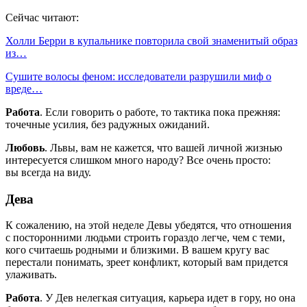
Сейчас читают:
Холли Берри в купальнике повторила свой знаменитый образ
из…
Сушите волосы феном: исследователи разрушили миф о
вреде…
Работа
. Если говорить о работе, то тактика пока прежняя:
точечные усилия, без радужных ожиданий.
Любовь
. Львы, вам не кажется, что вашей личной жизнью
интересуется слишком много народу? Все очень просто:
вы всегда на виду.
Дева
К сожалению, на этой неделе Девы убедятся, что отношения
с посторонними людьми строить гораздо легче, чем с теми,
кого считаешь родными и близкими. В вашем кругу вас
перестали понимать, зреет конфликт, который вам придется
улаживать.
Работа
. У Дев нелегкая ситуация, карьера идет в гору, но она