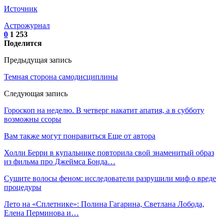
Источник
Астрожурнал
0
1 253
Поделится
Предыдущая запись
Темная сторона самодисциплины
Следующая запись
Гороскоп на неделю. В четверг накатит апатия, а в субботу
возможны ссоры
Вам также могут понравиться
Еще от автора
Холли Берри в купальнике повторила свой знаменитый образ
из фильма про Джеймса Бонда…
Сушите волосы феном: исследователи разрушили миф о вреде
процедуры
Лето на «Сплетнике»: Полина Гагарина, Светлана Лобода,
Елена Перминова и…