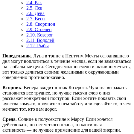
2.4.
Рак
2.5.
Лев
2.6.
Дева
2.7.
Весы
2.8.
Скорпион
2.9.
Стрелец
2.10.
Козерог
2.11.
Водолей
2.12.
Рыбы
Понедельник
. Луна в трине к Нептуну. Мечты сегодняшнего
дня могут воплотиться в течение месяца, если не замахиваться
на глобальные цели. Сегодня можно смело и активно мечтать,
вот только делиться своими желаниями с окружающими
совершенно противопоказано.
Вторник
. Венера входит в знак Козерога. Чувства выражать
становится все труднее, но лучше тысячи слов о них
расскажет конкретный поступок. Если хотите показать свои
чувства кому-то, проявите о нем заботу или сделайте то, о чем
мечтает тот, кто вам дорог.
Среда
. Солнце в полусекстиле к Марсу. Если хочется
действовать, но нет четкого плана, то хаотичная
активность — не лучшее применение для вашей энергии.