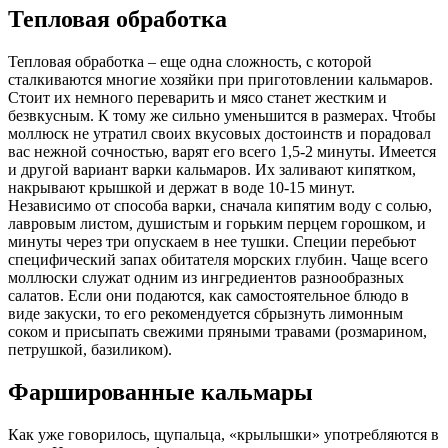
Тепловая обработка
Тепловая обработка – еще одна сложность, с которой
сталкиваются многие хозяйки при приготовлении кальмаров.
Стоит их немного переварить и мясо станет жестким и
безвкусным. К тому же сильно уменьшится в размерах. Чтобы
моллюск не утратил своих вкусовых достоинств и порадовал
вас нежной сочностью, варят его всего 1,5-2 минуты. Имеется
и другой вариант варки кальмаров. Их заливают кипятком,
накрывают крышкой и держат в воде­ 10-15 минут.
Независимо от способа варки, сначала кипятим воду с солью,
лавровым листом, душистым и горьким перцем горошком, и
минуты через три опускаем в нее тушки. Специи перебьют
специфический запах обитателя морских глубин. Чаще всего
моллюски служат одним из ингредиентов разнообразных
салатов. Если они подаются, как самостоятельное блюдо в
виде закуски, то его рекомендуется сбрызнуть лимонным
соком и присыпать свежими пряными травами (розмарином,
петрушкой, базиликом).
Фаршированные кальмары
Как уже говорилось, щупальца, «крылышки» употребляются в