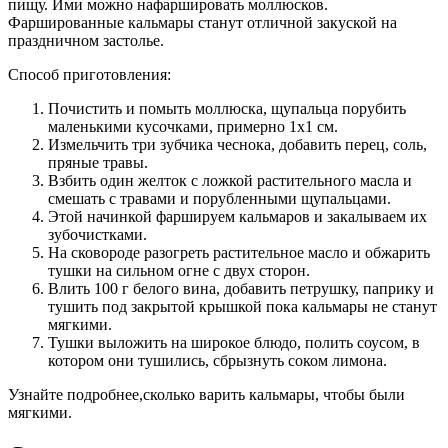
пищу. Ими можно нафаршировать моллюсков.
Фаршированные кальмары ­станут отличной закуской на
праздничном застолье.
Способ приготовления:
Почистить и помыть моллюска, щупальца порубить
маленькими кусочками, примерно 1х1 см.
Измельчить три зубчика чеснока, добавить перец, соль,
пряные травы.
Взбить один желток с ложкой растительного масла и
смешать с травами­ и порубленными щупальцами.
Этой начинкой фаршируем кальмаров и закалываем их
зубочистками.
На сковороде разогреть растительное масло и обжарить
тушки на сильном огне с двух сторон.
Влить 100 г белого вина, добавить петрушку, паприку и
тушить под закрытой крышкой пока кальмары не станут
мягкими.
Тушки выложить на широкое блюдо, полить соусом, в
котором они тушились, сбрызнуть соком лимона.­
Узнайте подробнее,­сколько варить кальмары, чтобы были
мягкими.