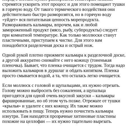
стремятся ускорить этот процесс и для этого помещают тушки
в горячую воду. От такого термического воздействия они
действительно быстро разморозятся, но в горячую воду
«уйдет» вся питательная ценность морепродукта.
Размораживать кальмары, впрочем, как и любой
замороженный продукт (мясо, рыбу, субпродукты) следует
при комнатной температуре. Как только моллюски станут
пластичными, приступаем к чистке. Для этого вам
понадобится разделочная доска и острый нож.
Одной рукой плотно прижмите кальмара к разделочной доске,
а другой аккуратно снимайте с него кожицу (тоненькая
пленочка). Бывает, что пленка очищается с трудом. Тогда надо
выложить кальмаров в дуршлаг и обдать кипятком. Пленка
просто смывается водой, а та, что осталась легко очищается.
Если моллюск с головой и щупальцами, их нужно отрезать.
Голову можно выбросить без сожаления, а щупальца
пригодятся для одной очень вкусной закуски – кальмары
фаршированные, но об этом чуть позже. Отрежьте от тушки
«крылья» и удалите с них кожицу. Их также можно
использовать в пищу. Теперь нужно почистить кальмара
изнутри. Там находятся прозрачные хитиновые пластины
похожие на целлофан — их нужно тщательно вырезать.