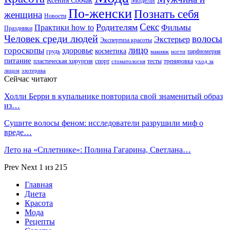
Ксения Собчак
Модели
По-женски
Познать себя
женщина
Новости
Секс
Родителям
Практики how to
Фильмы
Праздники
Человек среди людей
волосы
Экстерьер
Экспертиза красоты
лицо
гороскопы
здоровье
косметика
грудь
парфюмерия
макияж
ногти
питание
пластическая хирургия
спорт
тесты
тренировка
стоматология
уход за
лицом
эзотерика
Сейчас читают
Холли Берри в купальнике повторила свой знаменитый образ
из…
Сушите волосы феном: исследователи разрушили миф о
вреде…
Лето на «Сплетнике»: Полина Гагарина, Светлана…
Prev
Next
1 из 215
Главная
Диета
Красота
Мода
Рецепты