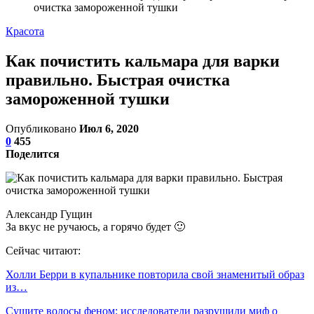
очистка замороженной тушки
Красота
Как почистить кальмара для варки
правильно. Быстрая очистка
замороженной тушки
Опубликовано
Июл 6, 2020
0
455
Поделится
Александр Гущин
За вкус не ручаюсь, а горячо будет 🙂
Сейчас читают:
Холли Берри в купальнике повторила свой знаменитый образ
из…
Сушите волосы феном: исследователи разрушили миф о