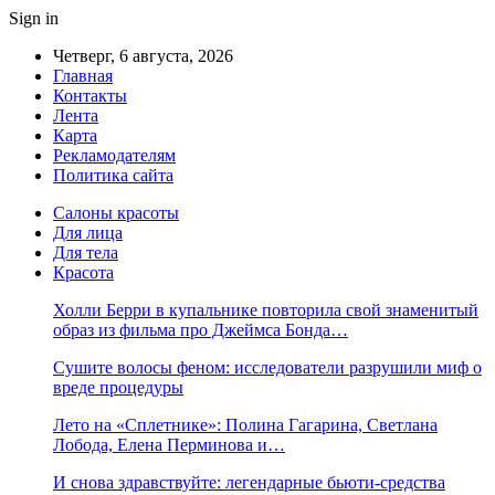
Sign in
Четверг, 6 августа, 2026
Главная
Контакты
Лента
Карта
Рекламодателям
Политика сайта
Салоны красоты
Для лица
Для тела
Красота
Холли Берри в купальнике повторила свой знаменитый
образ из фильма про Джеймса Бонда…
Сушите волосы феном: исследователи разрушили миф о
вреде процедуры
Лето на «Сплетнике»: Полина Гагарина, Светлана
Лобода, Елена Перминова и…
И снова здравствуйте: легендарные бьюти-средства