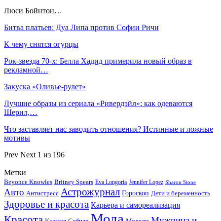
Люси Бойнтон…
Битва платьев: Дуа Липа против Софии Ричи
К чему снятся огурцы
Рок-звезда 70-х: Белла Хадид примерила новый образ в
рекламной…
Закуска «Оливье-рулет»
Лучшие образы из сериала «Ривердэйл»: как одеваются
Шерил,…
Что заставляет нас заводить отношения? Истинные и ложные
мотивы
Prev
Next
1 из 196
Метки
Beyonce Knowles
Britney Spears
Eva Longoria
Jennifer Lopez
Sharon Stone
Астрожурнал
Авто
Гороскоп
Антистресс
Дети и беременность
Здоровье и красота
Карьера и самореализация
Мода
Красота
Мужчина и