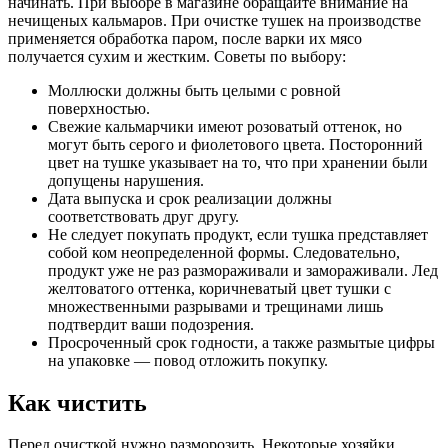
начинать. При выборе в магазине обращайте внимание на
нечищеных кальмаров. При очистке тушек на производстве
применяется обработка паром, после варки их мясо
получается сухим и жестким. Советы по выбору:
Моллюски должны быть целыми с ровной
поверхностью.
Свежие кальмарчики имеют розоватый оттенок, но
могут быть серого и фиолетового цвета. Посторонний
цвет на тушке указывает на то, что при хранении были
допущены нарушения.
Дата выпуска и срок реализации должны
соответствовать друг другу.
Не следует покупать продукт, если тушка представляет
собой ком неопределенной формы. Следовательно,
продукт уже не раз размораживали и замораживали. Лед
желтоватого оттенка, коричневатый цвет тушки с
множественными разрывами и трещинами лишь
подтвердит ваши подозрения.
Просроченный срок годности, а также размытые цифры
на упаковке — повод отложить покупку.
Как чистить
Перед очисткой нужно разморозить. Некоторые хозяйки