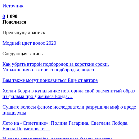
Источник
0
1 090
Поделится
Предыдущая запись
Модный цвет волос 2020
Следующая запись
Как убрать второй подбородок за короткие сроки.
Упражнения от второго подбородка, видео
Вам также могут понравиться
Еще от автора
Холли Берри в купальнике повторила свой знаменитый образ
из фильма про Джеймса Бонда…
Сушите волосы феном: исследователи разрушили миф о вреде
процедуры
Лето на «Сплетнике»: Полина Гагарина, Светлана Лобода,
Елена Перминова и…