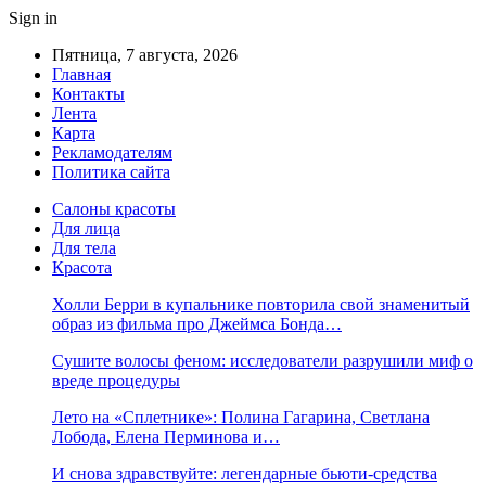
Sign in
Пятница, 7 августа, 2026
Главная
Контакты
Лента
Карта
Рекламодателям
Политика сайта
Салоны красоты
Для лица
Для тела
Красота
Холли Берри в купальнике повторила свой знаменитый
образ из фильма про Джеймса Бонда…
Сушите волосы феном: исследователи разрушили миф о
вреде процедуры
Лето на «Сплетнике»: Полина Гагарина, Светлана
Лобода, Елена Перминова и…
И снова здравствуйте: легендарные бьюти-средства