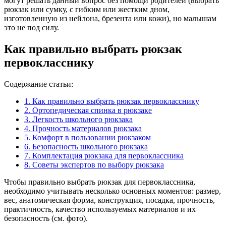
могут решать данный вопрос без помощи родителей (выбрать
рюкзак или сумку, с гибким или жестким дном,
изготовленную из нейлона, брезента или кожи), но малышам
это не под силу.
Как правильно выбрать рюкзак
первокласснику
Содержание статьи:
1.
Как правильно выбрать рюкзак первокласснику
2.
Ортопедическая спинка в рюкзаке
3.
Легкость школьного рюкзака
4.
Прочность материалов рюкзака
5.
Комфорт в пользовании рюкзаком
6.
Безопасность школьного рюкзака
7.
Комплектация рюкзака для первоклассника
8.
Советы экспертов по выбору рюкзака
Чтобы правильно выбрать рюкзак для первоклассника,
необходимо учитывать несколько основных моментов: размер,
вес, анатомическая форма, конструкция, посадка, прочность,
практичность, качество используемых материалов и их
безопасность (см. фото).­