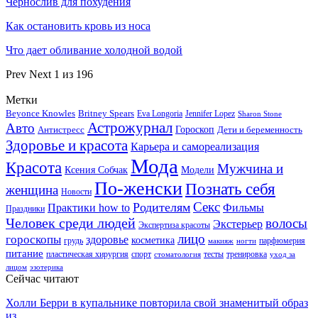
Чернослив для похудения
Как остановить кровь из носа
Что дает обливание холодной водой
Prev
Next
1 из 196
Метки
Beyonce Knowles
Britney Spears
Eva Longoria
Jennifer Lopez
Sharon Stone
Астрожурнал
Авто
Гороскоп
Антистресс
Дети и беременность
Здоровье и красота
Карьера и самореализация
Мода
Красота
Мужчина и
Ксения Собчак
Модели
По-женски
Познать себя
женщина
Новости
Секс
Родителям
Практики how to
Фильмы
Праздники
Человек среди людей
волосы
Экстерьер
Экспертиза красоты
лицо
гороскопы
здоровье
косметика
грудь
парфюмерия
макияж
ногти
питание
пластическая хирургия
спорт
тесты
тренировка
стоматология
уход за
лицом
эзотерика
Сейчас читают
Холли Берри в купальнике повторила свой знаменитый образ
из…