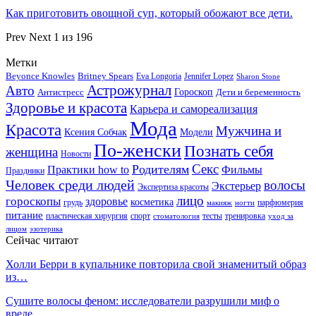
Как приготовить овощной суп, который обожают все дети.
Prev
Next
1 из 196
Метки
Beyonce Knowles
Britney Spears
Eva Longoria
Jennifer Lopez
Sharon Stone
Астрожурнал
Авто
Гороскоп
Антистресс
Дети и беременность
Здоровье и красота
Карьера и самореализация
Мода
Красота
Мужчина и
Ксения Собчак
Модели
По-женски
Познать себя
женщина
Новости
Секс
Родителям
Практики how to
Фильмы
Праздники
Человек среди людей
волосы
Экстерьер
Экспертиза красоты
лицо
гороскопы
здоровье
косметика
грудь
парфюмерия
макияж
ногти
питание
пластическая хирургия
спорт
тесты
тренировка
стоматология
уход за
лицом
эзотерика
Сейчас читают
Холли Берри в купальнике повторила свой знаменитый образ
из…
Сушите волосы феном: исследователи разрушили миф о
вреде…