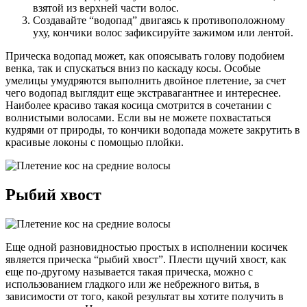
взятой из верхней части волос.
Создавайте “водопад” двигаясь к противоположному
уху, кончики волос зафиксируйте зажимом или лентой.
Прическа водопад может, как опоясывать голову подобием
венка, так и спускаться вниз по каскаду косы. Особые
умелицы умудряются выполнить двойное плетение, за счет
чего водопад выглядит еще экстравагантнее и интереснее.
Наиболее красиво такая косица смотрится в сочетании с
волнистыми волосами. Если вы не можете похвастаться
кудрями от природы, то кончики водопада можете закрутить в
красивые локоны с помощью плойки.
Рыбий хвост
Еще одной разновидностью простых в исполнении косичек
является прическа “рыбий хвост”. Плести щучий хвост, как
еще по-другому называется такая прическа, можно с
использованием гладкого или же небрежного витья, в
зависимости от того, какой результат вы хотите получить в