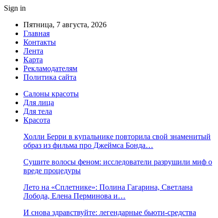
Sign in
Пятница, 7 августа, 2026
Главная
Контакты
Лента
Карта
Рекламодателям
Политика сайта
Салоны красоты
Для лица
Для тела
Красота
Холли Берри в купальнике повторила свой знаменитый
образ из фильма про Джеймса Бонда…
Сушите волосы феном: исследователи разрушили миф о
вреде процедуры
Лето на «Сплетнике»: Полина Гагарина, Светлана
Лобода, Елена Перминова и…
И снова здравствуйте: легендарные бьюти-средства