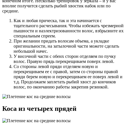
конечном итоге. Несколько тренировок у зеркала – и у вас
вполне получится сделать рыбий хвостик набок или по
средине.
Как и любая прическа, так и эта начинается с
тщательного расчесывания. Чтобы избежать чрезмерной
пышности и наэлектризованности волос, взбрызните их
специальным спреем.
При желании придать волосам объема, а укладке
оригинальности, на затылочной части можете сделать
небольшой начес.
У височной части с обеих сторон отделяем по пучку
волос. Правую прядь перекрещиваем поверх левой.
Со стороны левой пряди отделяем новую и
перекрещиваем ее с правой, затем со стороны правой
пряди берем новую и перекрещиваем ее поверх левой и
т.д. Продолжаем заплетать рыбий хвост до кончиков
волос, по окончанию работы закрепив резинкой.
Коса из четырех прядей