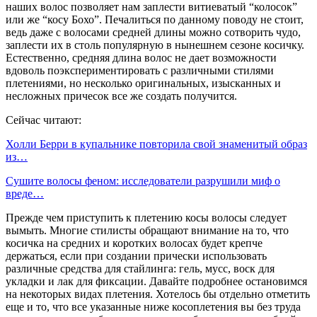
наших волос позволяет нам заплести витиеватый “колосок”
или же “косу Бохо”. Печалиться по данному поводу не стоит,
ведь даже с волосами средней длины можно сотворить чудо,
заплести их в столь популярную в нынешнем сезоне косичку.
Естественно, средняя длина волос не дает возможности
вдоволь поэкспериментировать с различными стилями
плетениями, но несколько оригинальных, изысканных и
несложных причесок все же создать получится.
Сейчас читают:
Холли Берри в купальнике повторила свой знаменитый образ
из…
Сушите волосы феном: исследователи разрушили миф о
вреде…
Прежде чем приступить к плетению косы волосы следует
вымыть. Многие стилисты обращают внимание на то, что
косичка на средних и коротких волосах будет крепче
держаться, если при создании прически использовать
различные средства для стайлинга: гель, мусс, воск для
укладки и лак для фиксации. Давайте подробнее остановимся
на некоторых видах плетения. Хотелось бы отдельно отметить
еще и то, что все указанные ниже косоплетения вы без труда