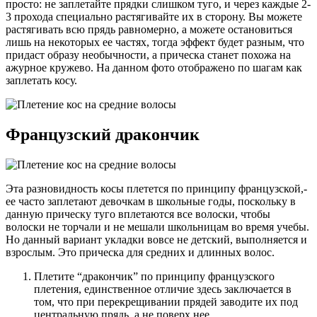
просто: не заплетайте прядки слишком туго, и через каждые 2-
3 прохода специально растягивайте их в сторону. Вы можете
растягивать всю прядь равномерно, а можете остановиться
лишь на некоторых ее частях, тогда эффект будет разным, что
придаст образу необычности, а прическа станет похожа на
ажурное кружево. На данном фото отображено по шагам как
заплетать косу.
Французский дракончик
Эта разновидность косы плетется по принципу французской,­
ее часто заплетают девочкам в школьные годы, поскольку в
данную прическу туго вплетаются все волоски, чтобы
волоски не торчали и не мешали школьницам во время учебы.
Но данный вариант укладки вовсе не детский, выполняется и
взрослым. Это прическа для средних и длинных волос.
Плетите “дракончик” по принципу французского
плетения, единственное отличие здесь заключается в
том, что при перекрещивании прядей заводите их под
центральную прядь, а не поверх нее.