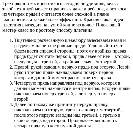
Трехпрядной косицей никого сегодня не удивишь, ведь с
такой техникой может справиться даже и ребенок, а вот коса
из четырех прядей считается более сложной в плане
выполнения, а также более эффектной. Красиво такая идея
плетения выглядит на густой копне из волос. Пошаговый
мастер-класс по простому способу плетения:
Тщательно расчесанную шевелюру зачесываем назад и
разделяем на четыре ровные пряди. Условный отсчет
будем вести справой стороны, поэтому крайняя правая
прядь будет считать первой, прядь левее от нее – второй,
следующая – третьей, а крайняя левая – четвертой.
Правой рукой заводим первую прядь под вторую. Левой
рукой третью прядь накладываем поверх первой,
которая в данный момент располагается справа.
Четвертую прядь направляем под первую, которая в
данный момент находится в центре витья. Вторую прядь
накладываем поверх третьей, а четвертую поверх
второй.
Далее по такому же принципу первую прядку
накладываем на вторую, третью – поверх четвертой,
после этого первую заводим над третьей, а третью в
свою очередь над второй. Продолжаем выполнять
четырехпрядную косу нужной длины.