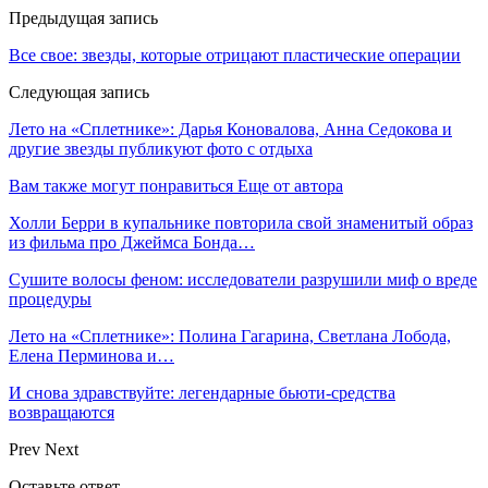
Предыдущая запись
Все свое: звезды, которые отрицают пластические операции
Следующая запись
Лето на «Сплетнике»: Дарья Коновалова, Анна Седокова и
другие звезды публикуют фото с отдыха
Вам также могут понравиться
Еще от автора
Холли Берри в купальнике повторила свой знаменитый образ
из фильма про Джеймса Бонда…
Сушите волосы феном: исследователи разрушили миф о вреде
процедуры
Лето на «Сплетнике»: Полина Гагарина, Светлана Лобода,
Елена Перминова и…
И снова здравствуйте: легендарные бьюти-средства
возвращаются
Prev
Next
Оставьте ответ