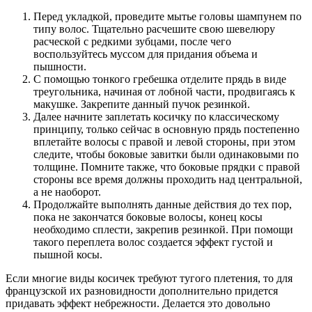
Перед укладкой, проведите мытье головы шампунем по
типу волос. Тщательно расчешите свою шевелюру
расческой с редкими зубцами, после чего
воспользуйтесь муссом для придания объема и
пышности.
С помощью тонкого гребешка отделите прядь в виде
треугольника, начиная от лобной части, продвигаясь к
макушке. Закрепите данный пучок резинкой.
Далее начните заплетать косичку по классическому
принципу, только сейчас в основную прядь постепенно
вплетайте волосы с правой и левой стороны, при этом
следите, чтобы боковые завитки были одинаковыми по
толщине. Помните также, что боковые прядки с правой
стороны все время должны проходить над центральной,
а не наоборот.
Продолжайте выполнять данные действия до тех пор,
пока не закончатся боковые волосы, конец косы
необходимо сплести, закрепив резинкой. При помощи
такого переплета волос создается эффект густой и
пышной косы.
Если многие виды косичек требуют тугого плетения, то для
французской их разновидности дополнительно придется
придавать эффект небрежности. Делается это довольно