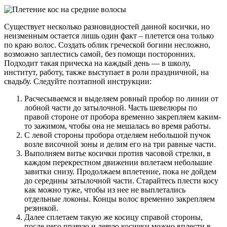
Существует несколько разновидностей данной косички, но
неизменным остается лишь один факт – плетется она только
по краю волос. Создать облик греческой богини несложно,
возможно заплестись самой, без помощи посторонних.
Подходит такая прическа на каждый день — в школу,
институт, работу, также выступает в роли праздничной, на
свадьбу. Следуйте поэтапной инструкции:
Расчесываемся и выделяем ровный пробор по линии от
лобной части до затылочной. Часть шевелюры по
правой стороне от пробора временно закрепляем каким-
то зажимом, чтобы она не мешалась во время работы.
С левой стороны пробора отделяем небольшой пучок
возле височной зоны и делим его на три равные части.
Выполняем витье косички против часовой стрелки, в
каждом перекрестном движении вплетаем небольшие
завитки снизу. Продолжаем вплетение, пока не дойдем
до середины затылочной части. Старайтесь плести косу
как можно туже, чтобы из нее не выплетались
отдельные локоны. Концы волос временно закрепляем
резинкой.
Далее сплетаем такую же косицу справой стороны,
после чего правую и левую косички можно вплести в