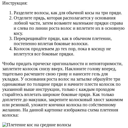
Инструкция:
Разделите волосы, как для обычной косы на три пряди.
Отделите прядь, которая располагается у основания
лобной части, затем возьмите маленькие прядки справа
и слева по линии роста волос и вплетите их в основную
косу.
Перекрещивайте пряди, как в обычном плетении,
постепенно вплетая боковые волоски.
Колосок продлеваем до тех пор, пока в косицу не
вплетутся все боковые прядки.
Чтобы придать прическе оригинальности и неповторимости,
заплетите колосок снизу вверх. Наклоните голову вперед,
тщательно расчешите свою гриву и нанесите гель для
укладки. У основания роста волос на затылке образуйте три
одинаковые по толщине пряди и начните плести колосок по
указанной выше инструкции, только с каждым проходом
старайтесь вплетать широкие боковые пряди. Как только
доплетете до макушки, закрепите колосковый хвост зажимом
или резинкой, уложите кончики колоска по собственному
желанию. На данной картинке изображена схема плетения
колоска: