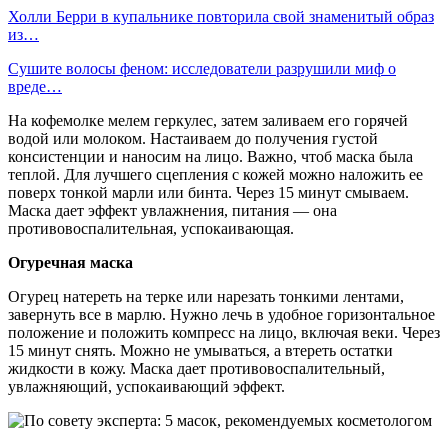
Холли Берри в купальнике повторила свой знаменитый образ
из…
Сушите волосы феном: исследователи разрушили миф о
вреде…
На кофемолке мелем геркулес, затем заливаем его горячей
водой или молоком. Настаиваем до получения густой
консистенции и наносим на лицо. Важно, чтоб маска была
теплой. Для лучшего сцепления с кожей можно наложить ее
поверх тонкой марли или бинта. Через 15 минут смываем.
Маска дает эффект увлажнения, питания — она
противовоспалительная, успокаивающая.
Огуречная маска
Огурец натереть на терке или нарезать тонкими лентами,
завернуть все в марлю. Нужно лечь в удобное горизонтальное
положение и положить компресс на лицо, включая веки. Через
15 минут снять. Можно не умываться, а втереть остатки
жидкости в кожу. Маска дает противовоспалительный,
увлажняющий, успокаивающий эффект.