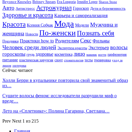
Beyonce Knowles
Britney Spears
Eva Longoria
Jennifer Lopez
Sharon Stone
Астрожурнал
Авто
Гороскоп
Антистресс
Дети и беременность
Здоровье и красота
Карьера и самореализация
Мода
Красота
Мужчина и
Ксения Собчак
Модели
По-женски
Познать себя
женщина
Новости
Секс
Родителям
Практики how to
Фильмы
Праздники
Человек среди людей
волосы
Экстерьер
Экспертиза красоты
лицо
гороскопы
здоровье
косметика
грудь
парфюмерия
макияж
ногти
питание
пластическая хирургия
спорт
тесты
тренировка
стоматология
уход за
лицом
эзотерика
Сейчас читают
Холли Берри в купальнике повторила свой знаменитый образ
из…
Сушите волосы феном: исследователи разрушили миф о
вреде…
Лето на «Сплетнике»: Полина Гагарина, Светлана…
Prev
Next
1 из 215
Главная