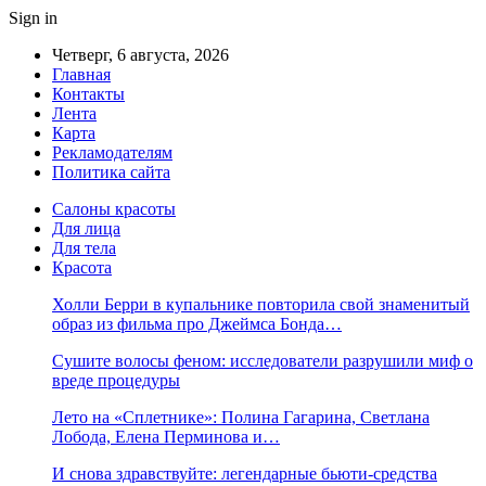
Sign in
Четверг, 6 августа, 2026
Главная
Контакты
Лента
Карта
Рекламодателям
Политика сайта
Салоны красоты
Для лица
Для тела
Красота
Холли Берри в купальнике повторила свой знаменитый
образ из фильма про Джеймса Бонда…
Сушите волосы феном: исследователи разрушили миф о
вреде процедуры
Лето на «Сплетнике»: Полина Гагарина, Светлана
Лобода, Елена Перминова и…
И снова здравствуйте: легендарные бьюти-средства