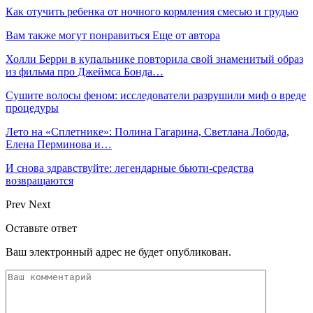
Как отучить ребенка от ночного кормления смесью и грудью
Вам также могут понравиться
Еще от автора
Холли Берри в купальнике повторила свой знаменитый образ
из фильма про Джеймса Бонда…
Сушите волосы феном: исследователи разрушили миф о вреде
процедуры
Лето на «Сплетнике»: Полина Гагарина, Светлана Лобода,
Елена Перминова и…
И снова здравствуйте: легендарные бьюти-средства
возвращаются
Prev
Next
Оставьте ответ
Ваш электронный адрес не будет опубликован.