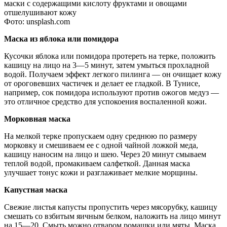
маски с содержащими кислоту фруктами и овощами
отшелушивают кожу
Фото: unsplash.com
Маска из яблока или помидора
Кусочки яблока или помидора протереть на терке, положить
кашицу на лицо на 3—5 минут, затем умыться прохладной
водой. Получаем эффект легкого пилинга — он очищает кожу
от ороговевших частичек и делает ее гладкой. В Тунисе,
например, сок помидора используют против ожогов медуз —
это отличное средство для успокоения воспаленной кожи.
Морковная маска
На мелкой терке пропускаем одну среднюю по размеру
морковку и смешиваем ее с одной чайной ложкой меда,
кашицу наносим на лицо и шею. Через 20 минут смываем
теплой водой, промакиваем салфеткой. Данная маска
улучшает тонус кожи и разглаживает мелкие морщины.
Капустная маска
Свежие листья капусты пропустить через мясорубку, кашицу
смешать со взбитым яичным белком, наложить на лицо минут
на 15—20. Смыть можно отваром ромашки или мяты. Маска