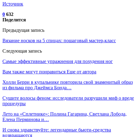
Источник
0
632
Поделится
Предыдущая запись
Вязание носков на 5 спицах: пошаговый мастер-класс
Следующая запись
Самые эффективные упражнения для похудения ног
Вам также могут понравиться
Еще от автора
Холли Берри в купальнике повторила свой знаменитый образ
из фильма про Джеймса Бонда…
Сушите волосы феном: исследователи разрушили миф о вреде
процедуры
Лето на «Сплетнике»: Полина Гагарина, Светлана Лобода,
Елена Перминова и…
И снова здравствуйте: легендарные бьюти-средства
возвращаются