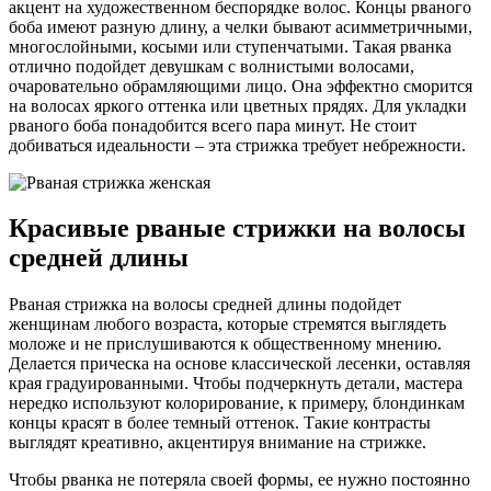
акцент на художественном беспорядке волос. Концы рваного
боба имеют разную длину, а челки бывают асимметричными,
многослойными, косыми или ступенчатыми. Такая рванка
отлично подойдет девушкам с волнистыми волосами,
очаровательно обрамляющими лицо. Она эффектно сморится
на волосах яркого оттенка или цветных прядях. Для укладки
рваного боба понадобится всего пара минут. Не стоит
добиваться идеальности – эта стрижка требует небрежности.
Красивые рваные стрижки на волосы
средней длины
Рваная стрижка на волосы средней длины подойдет
женщинам любого возраста, которые стремятся выглядеть
моложе и не прислушиваются к общественному мнению.
Делается прическа на основе классической лесенки, оставляя
края градуированными. Чтобы подчеркнуть детали, мастера
нередко используют колорирование, к примеру, блондинкам
концы красят в более темный оттенок. Такие контрасты
выглядят креативно, акцентируя внимание на стрижке.
Чтобы рванка не потеряла своей формы, ее нужно постоянно