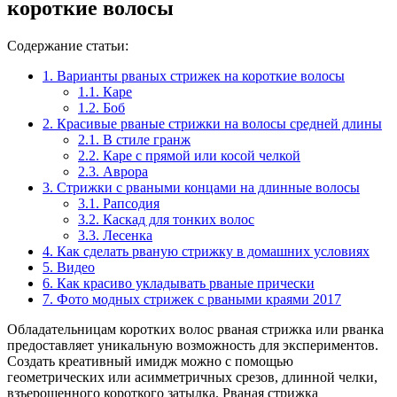
короткие волосы
Содержание статьи:
1.
Варианты рваных стрижек на короткие волосы
1.1.
Каре
1.2.
Боб
2.
Красивые рваные стрижки на волосы средней длины
2.1.
В стиле гранж
2.2.
Каре с прямой или косой челкой
2.3.
Аврора
3.
Стрижки с рваными концами на длинные волосы
3.1.
Рапсодия
3.2.
Каскад для тонких волос
3.3.
Лесенка
4.
Как сделать рваную стрижку в домашних условиях
5.
Видео
6.
Как красиво укладывать рваные прически
7.
Фото модных стрижек с рваными краями 2017
Обладательницам коротких волос рваная стрижка или рванка
предоставляет уникальную возможность для экспериментов.
Создать креативный имидж можно с помощью
геометрических или асимметричных срезов, длинной челки,
взъерошенного короткого затылка. Рваная стрижка