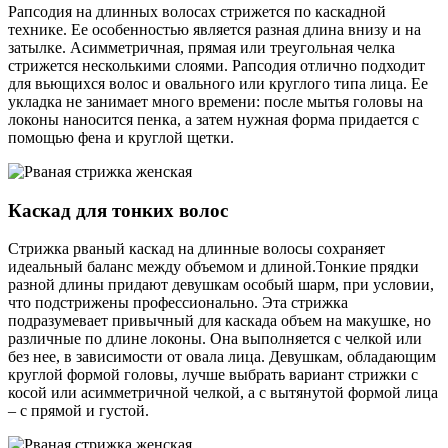
Рапсодия на длинных волосах стрижется по каскадной
технике. Ее особенностью является разная длина внизу и на
затылке. Асимметричная, прямая или треугольная челка
стрижется несколькими слоями. Рапсодия отлично подходит
для вьющихся волос и овального или круглого типа лица. Ее
укладка не занимает много времени: после мытья головы на
локоны наносится пенка, а затем нужная форма придается с
помощью фена и круглой щетки.
Каскад для тонких волос
Стрижка рваный каскад на длинные волосы сохраняет
идеальный баланс между объемом и длиной.Тонкие прядки
разной длины придают девушкам особый шарм, при условии,
что подстрижены профессионально. Эта стрижка
подразумевает привычный для каскада объем на макушке, но
различные по длине локоны. Она выполняется с челкой или
без нее, в зависимости от овала лица. Девушкам, обладающим
круглой формой головы, лучше выбрать вариант стрижки с
косой или асимметричной челкой, а с вытянутой формой лица
– с прямой и густой.