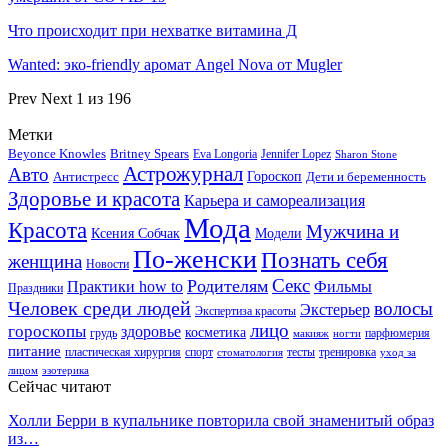
Что происходит при нехватке витамина Д
Wanted: эко-friendly аромат Angel Nova от Mugler
Prev
Next
1 из 196
Метки
Beyonce Knowles
Britney Spears
Eva Longoria
Jennifer Lopez
Sharon Stone
Астрожурнал
Авто
Гороскоп
Антистресс
Дети и беременность
Здоровье и красота
Карьера и самореализация
Мода
Красота
Мужчина и
Ксения Собчак
Модели
По-женски
Познать себя
женщина
Новости
Секс
Родителям
Практики how to
Фильмы
Праздники
Человек среди людей
волосы
Экстерьер
Экспертиза красоты
лицо
гороскопы
здоровье
косметика
грудь
парфюмерия
макияж
ногти
питание
пластическая хирургия
спорт
тесты
тренировка
стоматология
уход за
лицом
эзотерика
Сейчас читают
Холли Берри в купальнике повторила свой знаменитый образ
из…