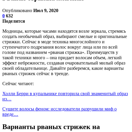
Опубликовано
Июл 9, 2020
0
632
Поделится
Модницы, которые часами находятся возле зеркала, стремясь
создать необычный образ, выбирают смелые и оригинальные
стрижки. Сейчас в моде техника многослойного и
ступенчатого подрезания волос вокруг лица или по всей
голове под названием «рваная стрижка». Преимуществ у
такой техники много – она придает волосам объем, легкий
эффект небрежности, создавая очаровательный милый образ
своей обладательнице. Давайте разберемся, какие варианты
рваных стрижек сейчас в тренде.
Сейчас читают:
Холли Берри в купальнике повторила свой знаменитый образ
из…
Сушите волосы феном: исследователи разрушили миф о
вреде…
Варианты рваных стрижек на