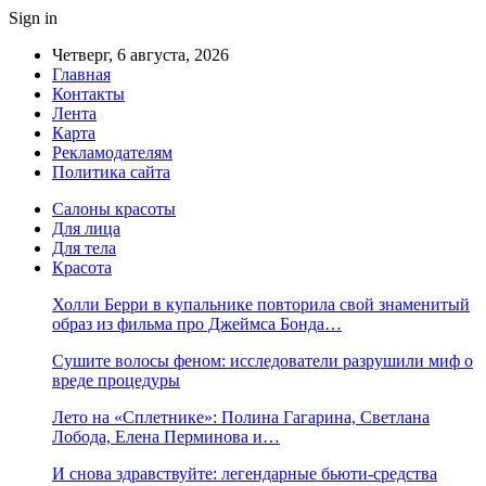
Sign in
Четверг, 6 августа, 2026
Главная
Контакты
Лента
Карта
Рекламодателям
Политика сайта
Салоны красоты
Для лица
Для тела
Красота
Холли Берри в купальнике повторила свой знаменитый
образ из фильма про Джеймса Бонда…
Сушите волосы феном: исследователи разрушили миф о
вреде процедуры
Лето на «Сплетнике»: Полина Гагарина, Светлана
Лобода, Елена Перминова и…
И снова здравствуйте: легендарные бьюти-средства