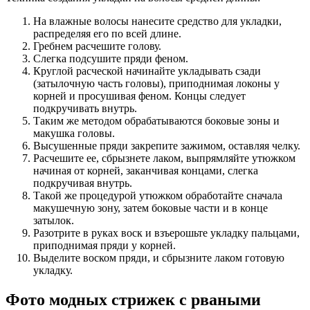
На влажные волосы нанесите средство для укладки,
распределяя его по всей длине.
Гребнем расчешите голову.
Слегка подсушите пряди феном.
Круглой расческой начинайте укладывать сзади
(затылочную часть головы), приподнимая локоны у
корней и просушивая феном. Концы следует
подкручивать внутрь.
Таким же методом обрабатываются боковые зоны и
макушка головы.
Высушенные пряди закрепите зажимом, оставляя челку.
Расчешите ее, сбрызнете лаком, выпрямляйте утюжком
начиная от корней, заканчивая концами, слегка
подкручивая внутрь.
Такой же процедурой утюжком обработайте сначала
макушечную зону, затем боковые части и в конце
затылок.
Разотрите в руках воск и взъерошьте укладку пальцами,
приподнимая пряди у корней.
Выделите воском пряди, и сбрызните лаком готовую
укладку.
Фото модных стрижек с рваными