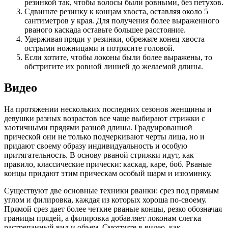
резинкой так, чтобы волосы были ровными, без петухов.
Сдвиньте резинку к концам хвоста, оставляя около 5
сантиметров у края. Для получения более выраженного
рваного каскада оставьте большее расстояние.
Удерживая пряди у резинки, обрежьте конец хвоста
острыми ножницами и потрясите головой.
Если хотите, чтобы локоны были более выражены, то
обстригите их ровной линией до желаемой длины.
Видео
На протяжении нескольких последних сезонов женщины и
девушки разных возрастов все чаще выбирают стрижки с
хаотичными прядями разной длины. Градуированной
прической они не только подчеркивают черты лица, но и
придают своему образу индивидуальность и особую
притягательность. В основу рваной стрижки идут, как
правило, классические прически: каскад, каре, боб. Рваные
концы придают этим прическам особый шарм и изюминку.
Существуют две основные техники рванки: срез под прямым
углом и филировка, каждая из которых хороша по-своему.
Прямой срез дает более четкие рваные концы, резко обозначая
границы прядей, а филировка добавляет локонам слегка
растрепанный вид и объем. Смотрите в видео, как