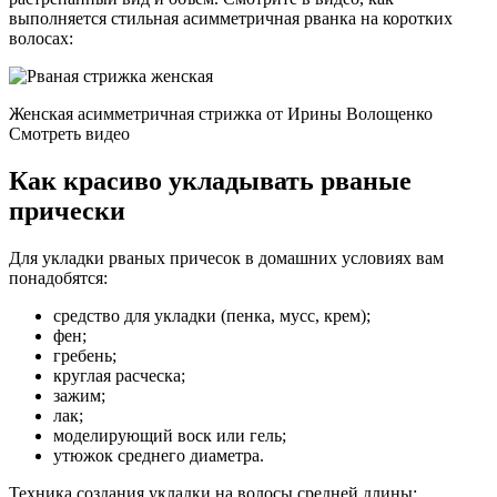
выполняется стильная асимметричная рванка на коротких
волосах:
Женская асимметричная стрижка от Ирины Волощенко
Смотреть видео
Как красиво укладывать рваные
прически
Для укладки рваных причесок в домашних условиях вам
понадобятся:
средство для укладки (пенка, мусс, крем);
фен;
гребень;
круглая расческа;
зажим;
лак;
моделирующий воск или гель;
утюжок среднего диаметра.
Техника создания укладки на волосы средней длины: