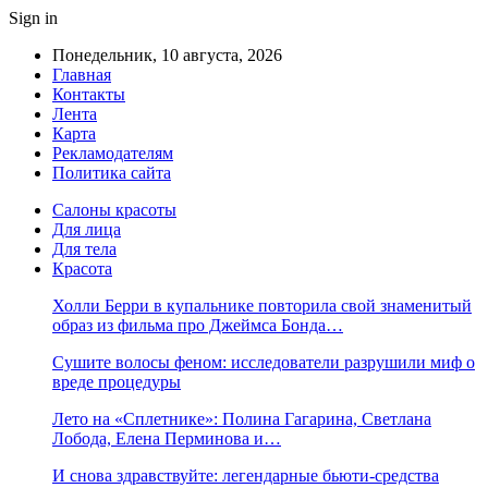
Sign in
Понедельник, 10 августа, 2026
Главная
Контакты
Лента
Карта
Рекламодателям
Политика сайта
Салоны красоты
Для лица
Для тела
Красота
Холли Берри в купальнике повторила свой знаменитый
образ из фильма про Джеймса Бонда…
Сушите волосы феном: исследователи разрушили миф о
вреде процедуры
Лето на «Сплетнике»: Полина Гагарина, Светлана
Лобода, Елена Перминова и…
И снова здравствуйте: легендарные бьюти-средства