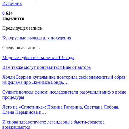
Источник
0
614
Поделится
Предыдущая запись
Кукурузные рыльца для похудения
Следующая запись
Модные туфли весна-лето 2019 года
Вам также могут понравиться
Еще от автора
Холли Берри в купальнике повторила свой знаменитый образ
из фильма про Джеймса Бонда…
Сушите волосы феном: исследователи разрушили миф о вреде
процедуры
Лето на «Сплетнике»: Полина Гагарина, Светлана Лобода,
Елена Перминова и…
И снова здравствуйте: легендарные бьюти-средства
возвращаются