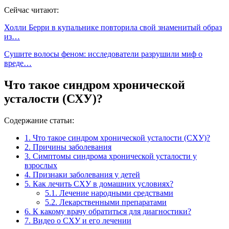
Сейчас читают:
Холли Берри в купальнике повторила свой знаменитый образ
из…
Сушите волосы феном: исследователи разрушили миф о
вреде…
Что такое синдром хронической
усталости (СХУ)?
Содержание статьи:
1.
Что такое синдром хронической усталости (СХУ)?
2.
Причины заболевания
3.
Симптомы синдрома хронической усталости у
взрослых
4.
Признаки заболевания у детей
5.
Как лечить СХУ в домашних условиях?
5.1.
Лечение народными средствами
5.2.
Лекарственными препаратами
6.
К какому врачу обратиться для диагностики?
7.
Видео о СХУ и его лечении