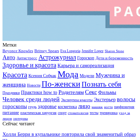
Метки
Beyonce Knowles
Britney Spears
Eva Longoria
Jennifer Lopez
Sharon Stone
Астрожурнал
Авто
Гороскоп
Антистресс
Дети и беременность
Здоровье и красота
Карьера и самореализация
Мода
Красота
Мужчина и
Ксения Собчак
Модели
По-женски
Познать себя
женщина
Новости
Секс
Родителям
Практики how to
Фильмы
Праздники
Человек среди людей
волосы
Экстерьер
Экспертиза красоты
лицо
гороскопы
здоровье
косметика
грудь
парфюмерия
макияж
ногти
питание
пластическая хирургия
спорт
тесты
тренировка
стоматология
уход за
лицом
эзотерика
Сейчас читают
Холли Берри в купальнике повторила свой знаменитый образ
из…