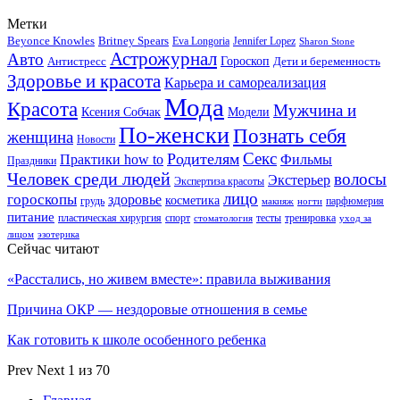
Метки
Beyonce Knowles
Britney Spears
Eva Longoria
Jennifer Lopez
Sharon Stone
Астрожурнал
Авто
Гороскоп
Антистресс
Дети и беременность
Здоровье и красота
Карьера и самореализация
Мода
Красота
Мужчина и
Ксения Собчак
Модели
По-женски
Познать себя
женщина
Новости
Секс
Родителям
Практики how to
Фильмы
Праздники
Человек среди людей
волосы
Экстерьер
Экспертиза красоты
лицо
гороскопы
здоровье
косметика
грудь
парфюмерия
макияж
ногти
питание
пластическая хирургия
спорт
тесты
тренировка
стоматология
уход за
лицом
эзотерика
Сейчас читают
«Расстались, но живем вместе»: правила выживания
Причина ОКР — нездоровые отношения в семье
Как готовить к школе особенного ребенка
Prev
Next
1 из 70