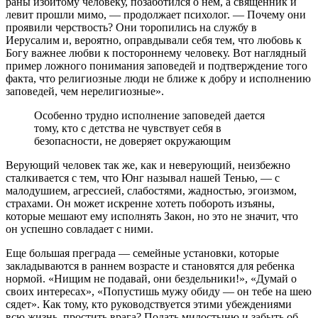
раны избитому человеку, позаботился о нем, а священник и
левит прошли мимо, — продолжает психолог. — Почему они
проявили черствость? Они торопились на службу в
Иерусалим и, вероятно, оправдывали себя тем, что любовь к
Богу важнее любви к постороннему человеку. Вот наглядный
пример ложного понимания заповедей и подтверждение того
факта, что религиозные люди не ближе к добру и исполнению
заповедей, чем нерелигиозные».
Особенно трудно исполнение заповедей дается
тому, кто с детства не чувствует себя в
безопасности, не доверяет окружающим
Верующий человек так же, как и неверующий, неизбежно
сталкивается с тем, что Юнг называл нашей Тенью, — с
малодушием, агрессией, слабостями, жадностью, эгоизмом,
страхами. Он может искренне хотеть побороть изъяны,
которые мешают ему исполнять Закон, но это не значит, что
он успешно совладает с ними.
Еще большая преграда — семейные установки, которые
закладываются в раннем возрасте и становятся для ребенка
нормой. «Нищим не подавай, они бездельники!», «Думай о
своих интересах», «Попустишь мужу обиду — он тебе на шею
сядет». Как тому, кто руководствуется этими убеждениями
всю жизнь, простить врага? Подать милостыню и забыть об