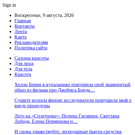
Sign in
Воскресенье, 9 августа, 2026
Главная
Контакты
Лента
Карта
Рекламодателям
Политика сайта
Салоны красоты
Для лица
Для тела
Красота
Холли Берри в купальнике повторила свой знаменитый
образ из фильма про Джеймса Бонда…
Сушите волосы феном: исследователи разрушили миф о
вреде процедуры
Лето на «Сплетнике»: Полина Гагарина, Светлана
Лобода, Елена Перминова и…
И снова здравствуйте: легендарные бьюти-средства