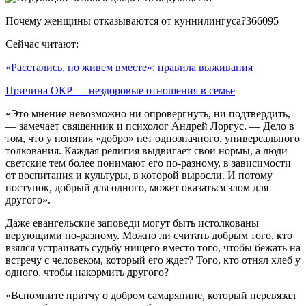
Почему женщины отказываются от куннилингуса?366095
Сейчас читают:
«Расстались, но живем вместе»: правила выживания
Причина ОКР — нездоровые отношения в семье
«Это мнение невозможно ни опровергнуть, ни подтвердить,
— замечает священник и психолог Андрей Лоргус. — Дело в
том, что у понятия «добро» нет однозначного, универсального
толкования. Каждая религия выдвигает свои нормы, а люди
светские тем более понимают его по-разному, в зависимости
от воспитания и культуры, в которой выросли. И потому
поступок, добрый для одного, может оказаться злом для
другого».
Даже евангельские заповеди могут быть истолкованы
верующими по-разному. Можно ли считать добрым того, кто
взялся устраивать судьбу нищего вместо того, чтобы бежать на
встречу с человеком, который его ждет? Того, кто отнял хлеб у
одного, чтобы накормить другого?
«Вспомните притчу о добром самарянине, который перевязал