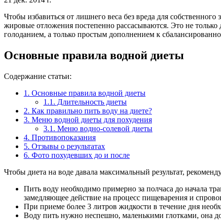
Чтобы избавиться от лишнего веса без вреда для собственного з
жировые отложения постепенно рассасываются. Это не только д
голоданием, а только простым дополнением к сбалансированн
Основные правила водной диеты
Содержание статьи:
1.
Основные правила водной диеты
1.1.
Длительность диеты
2.
Как правильно пить воду на диете?
3.
Меню водной диеты для похудения
3.1.
Меню водно-солевой диеты
4.
Противопоказания
5.
Отзывы о результатах
6.
Фото похудевших до и после
Чтобы диета на воде давала максимальный результат, рекоменд
Пить воду необходимо примерно за полчаса до начала трап
замедляющее действие на процесс пищеварения и спрово
При приеме более 3 литров жидкости в течение дня необ
Воду пить нужно неспешно, маленькими глотками, она д