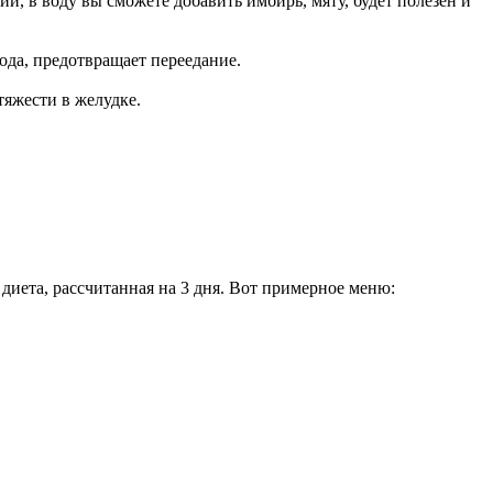
, в воду вы сможете добавить имбирь, мяту, будет полезен и
ода, предотвращает переедание.
тяжести в желудке.
диета, рассчитанная на 3 дня. Вот примерное меню: