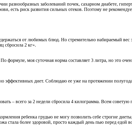
ии разнообразных заболеваний почек, сахарном диабете, гипер
ови, есть риск развития сильных отеков. Поэтому не рекомендует
удержаться от любимых блюд. Но стремительно набираемый вес з
ц сбросила 2 кг».
 По формуле, моя суточная норма составляет 3 литра, но это очен
но эффективных диет. Соблюдаю ее уже на протяжении полугода, 
вать – всего за 2 недели сбросила 4 килограмма. Всем советую 
 кормления ребенка грудью не могу позволить себе строгие диеты
жа стала более здоровой, просто каждый день пью перед едой во