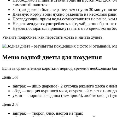
Необходимо выпивать стакан воды на пустой желудок, бл
лимонный напиток.
Завтрак должен быть не ранее, чем спустя 30 минут посл
Дневную норму воды нужно разделить на несколько равны
Последующий прием воды осуществляется не ранее, чем ч
Не рекомендуется употреблять кофе, чай, разнообразные с
Нужно постараться привыкнуть пить в то время, когда бе
Узнайте подробнее, как перестать жрать и начать худеть.
Меню водной диеты для похудения
Если за сравнительно короткий период времени необходимо быс
День 1-й
завтрак — яйцо (вареное), 2 кусочка ржаного хлеба с лом
обед — порция куриного мяса, огуречный салат с помидо
ужин — порция говядины (нежирной), любые овощи (ту
День 2-й
завтрак — творог, хлеб, настой из трав;