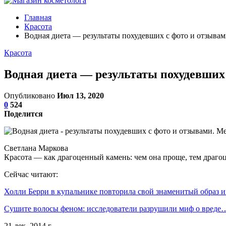
Главная
Красота
Водная диета — результаты похудевших с фото и отзыва
Красота
Водная диета — результаты похудевших
Опубликовано
Июл 13, 2020
0
524
Поделится
Светлана Маркова
Красота — как драгоценный камень: чем она проще, тем драго
Сейчас читают:
Холли Берри в купальнике повторила свой знаменитый образ 
Сушите волосы феном: исследователи разрушили миф о вреде
21 дек. 2014 г.