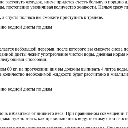
 не растянуть желудок, иначе придется съесть большую порцию д
ы, постепенно увеличивая количество жидкости. Нельзя сразу п
 а спустя полчаса вы сможете приступить к трапезе.
делается небольшой перерыв, после которого вы сможете снова п
ве данной диеты лежит употребление чистой воды, дневная норма
 следующими способами:
ном 80 кг, на протяжении дня вы должны выпивать 4 литра воды.
 количество необходимой жидкости будет рассчитано в миллилит
очь избавиться от лишнего веса. При правильном совмещении т
днако нужно знать, как правильно пить воду, поэтому стоит во