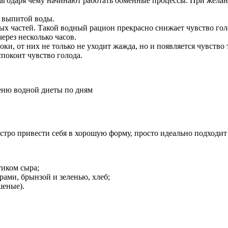
агодаря чему начинают работать обменные процессы. При желании
е выпитой воды.
х частей. Такой водный рацион прекрасно снижает чувство гол
ерез несколько часов.
оки, от них не только не уходит жажда, но и появляется чувство 
спокоит чувство голода.
тро привести себя в хорошую форму, просто идеально подходит 
тиком сыра;
рами, брынзой и зеленью, хлеб;
шеные).