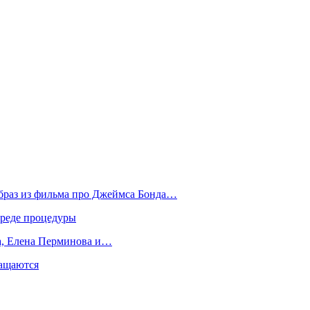
образ из фильма про Джеймса Бонда…
вреде процедуры
да, Елена Перминова и…
ращаются