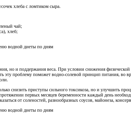
усочек хлеба с ломтиком сыра.
еленый чай;
а), хлеб;
дения, но и поддержания веса. При условии снижения физическо
ть эту проблему поможет водно-солевой принцип питания, во вр
оли.
олько снизить приступы сильного токсикоза, но и улучшить про
 протяжении первых месяцев беременности каждый день необход
ться от соленостей, разнообразных соусов, майонеза, консерво