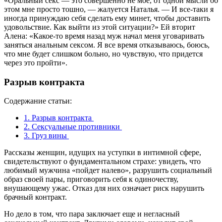
«Оральный секс — это совершенно не мое, от одной мысли об
этом мне просто тошно, — жалуется Наталья. — И все-таки я
иногда принуждаю себя сделать ему минет, чтобы доставить
удовольствие. Как выйти из этой ситуации?» Ей вторит
Алена: «Какое-то время назад муж начал меня уговаривать
заняться анальным сексом. Я все время отказываюсь, боюсь,
что мне будет слишком больно, но чувствую, что придется
через это пройти».
Разрыв контракта
Содержание статьи:
1.
Разрыв контракта
2.
Сексуальные противники
3.
Груз вины
Рассказы женщин, идущих на уступки в интимной сфере,
свидетельствуют о фундаментальном страхе: увидеть, что
любимый мужчина «пойдет налево», разрушить социальный
образ своей пары, приговорить себя к одиночеству,
внушающему ужас. Отказ для них означает риск нарушить
брачный контракт.
Но дело в том, что пара заключает еще и негласный