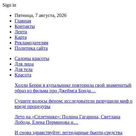
Sign in
Пятница, 7 августа, 2026
Главная
Контакты
Лента
Карта
Рекламодателям
Политика сайта
Салоны красоты
Для лица
Для тела
Красота
Холли Берри в купальнике повторила свой знаменитый
образ из фильма про Джеймса Бонда…
Сушите волосы феном: исследователи разрушили миф о
вреде процедуры
Лето на «Сплетнике»: Полина Гагарина, Светлана
Лобода, Елена Перминова и…
И снова здравствуйте: легендарные бьюти-средства