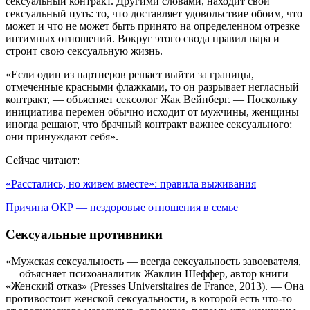
сексуальный контракт. Другими словами, находит свой
сексуальный путь: то, что доставляет удовольствие обоим, что
может и что не может быть принято на определенном отрезке
интимных отношений. Вокруг этого свода правил пара и
строит свою сексуальную жизнь.
«Если один из партнеров решает выйти за границы,
отмеченные красными флажками, то он разрывает негласный
контракт, — объясняет сексолог Жак Вейнберг. — Поскольку
инициатива перемен обычно исходит от мужчины, женщины
иногда решают, что брачный контракт важнее сексуального:
они принуждают себя».
Сейчас читают:
«Расстались, но живем вместе»: правила выживания
Причина ОКР — нездоровые отношения в семье
Сексуальные противники
«Мужская сексуальность — всегда сексуальность завоевателя,
— объясняет психоаналитик Жаклин Шеффер, автор книги
«Женский отказ» (Presses Universitaires de France, 2013). — Она
противостоит женской сексуальности, в которой есть что-то