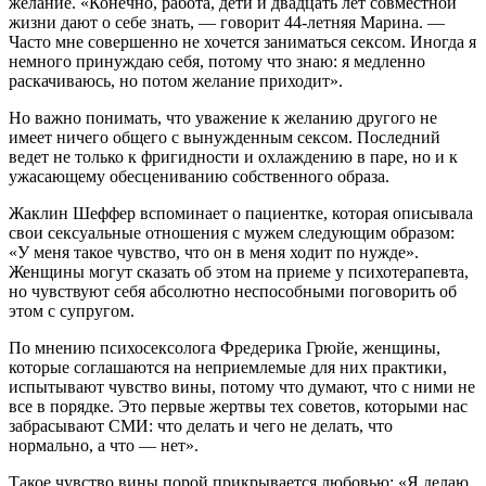
желание. «Конечно, работа, дети и двадцать лет совместной
жизни дают о себе знать, — говорит 44-летняя Марина. —
Часто мне совершенно не хочется заниматься сексом. Иногда я
немного принуждаю себя, потому что знаю: я медленно
раскачиваюсь, но потом желание приходит».
Но важно понимать, что уважение к желанию другого не
имеет ничего общего с вынужденным сексом. Последний
ведет не только к фригидности и охлаждению в паре, но и к
ужасающему обесцениванию собственного образа.
Жаклин Шеффер вспоминает о пациентке, которая описывала
свои сексуальные отношения с мужем следующим образом:
«У меня такое чувство, что он в меня ходит по нужде».
Женщины могут сказать об этом на приеме у психотерапевта,
но чувствуют себя абсолютно неспособными поговорить об
этом с супругом.
По мнению психосексолога Фредерика Грюйе, женщины,
которые соглашаются на неприемлемые для них практики,
испытывают чувство вины, потому что думают, что с ними не
все в порядке. Это первые жертвы тех советов, которыми нас
забрасывают СМИ: что делать и чего не делать, что
нормально, а что — нет».
Такое чувство вины порой прикрывается любовью: «Я делаю