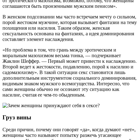
от эротического мазохизма, возможно, потому, что женщины
соглашаются быть пронзенными мужским пенисом».
В женском подсознании мы часто встречаем мечту о сильном,
порой жестоком мужчине, которая вызывает фантазии на тему
похищения или насилия. Таким образом, женская
сексуальность основана на фантазиях, а идея доминирования
составляет элемент наслаждения.
«Но проблема в том, что грань между эротическим и
моральным мазохизмом весьма тонка, — подчеркивает
Жаклин Шеффер. — Первый может привести к наслаждению.
Второй ведет к жестокости, подавлению, порой к насилию и
садомазохизму». В такой ситуации секс становится лишь
дополнительным инструментом социального доминирования,
видимым знаком мужского всемогущества. Интересно, что
сами женщины обычно не осознают эту ситуацию как
насилие, считая ее чем-то обыденным.
Груз вины
Среди причин, почему они говорят «да», когда думают «нет»,
женщины часто называют попытку разжечь угасающее