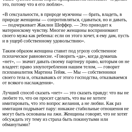
это, потому что я его люблю».
«В сексуальности, в природе мужчины — брать, владеть, в
природе женщины — сопротивляться, сдаваться, но и давать,
— подчеркивает Жаклин Шеффер. — Это приводит к
материнскому чувству. Многие женщины воспринимают
своего мужа как ребенка: если он этого хочет, я ему дам, пусть
и в ущерб собственному удовольствию».
Таким образом женщина ставит под угрозу собственное
психическое равновесие. «Говорить «да», когда думаешь
«нет», — значит давать своему партнеру право, которым он не
владеет: право злоупотребления нашим телом, — говорит
психоаналитик Мартина Тейяк. — Мы — собственники
своего тела и, отказываясь от этого господства, отказываемся
от всякого наслаждения».
Лучший способ сказать «нет» — это сказать правду: что вы не
любите то, что он просит сделать, что вы не хотите
имитировать, что это вопрос желания, а не любви. Как раз
имитация подрывает пару: никакие стабильные отношения не
могут быть основаны на лжи. Женщины говорят, что не хотят
обсуждать эту тему из страха быть покинутыми или
обманутыми?