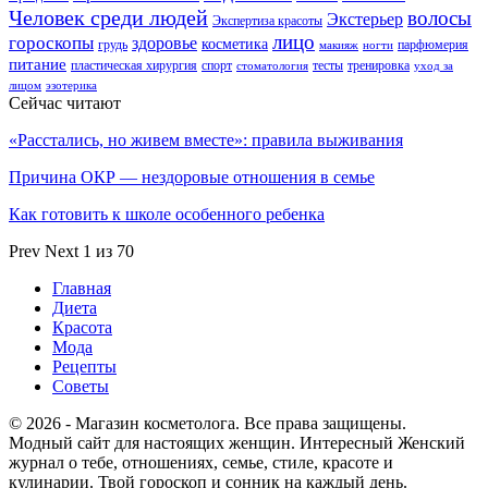
Человек среди людей
волосы
Экстерьер
Экспертиза красоты
лицо
гороскопы
здоровье
косметика
грудь
парфюмерия
макияж
ногти
питание
пластическая хирургия
спорт
тесты
тренировка
стоматология
уход за
лицом
эзотерика
Сейчас читают
«Расстались, но живем вместе»: правила выживания
Причина ОКР — нездоровые отношения в семье
Как готовить к школе особенного ребенка
Prev
Next
1 из 70
Главная
Диета
Красота
Мода
Рецепты
Советы
© 2026 - Магазин косметолога. Все права защищены.
Модный сайт для настоящих женщин. Интересный Женский
журнал о тебе, отношениях, семье, стиле, красоте и
кулинарии. Твой гороскоп и сонник на каждый день.