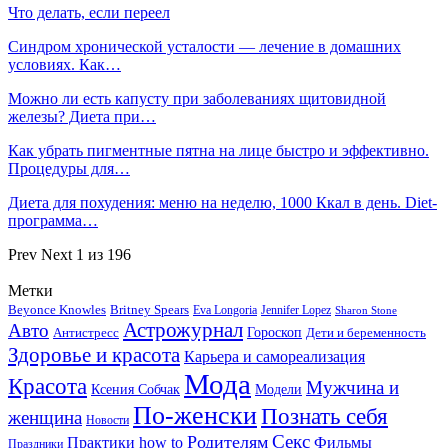
Что делать, если переел
Синдром хронической усталости — лечение в домашних
условиях. Как…
Можно ли есть капусту при заболеваниях щитовидной
железы? Диета при…
Как убрать пигментные пятна на лице быстро и эффективно.
Процедуры для…
Диета для похудения: меню на неделю, 1000 Ккал в день. Diet-
программа…
Prev
Next
1 из 196
Метки
Beyonce Knowles
Britney Spears
Eva Longoria
Jennifer Lopez
Sharon Stone
Астрожурнал
Авто
Гороскоп
Антистресс
Дети и беременность
Здоровье и красота
Карьера и самореализация
Мода
Красота
Мужчина и
Ксения Собчак
Модели
По-женски
Познать себя
женщина
Новости
Секс
Родителям
Практики how to
Фильмы
Праздники