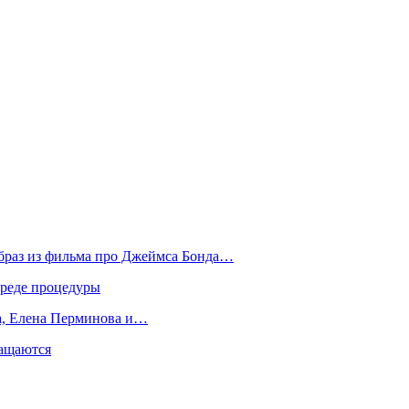
образ из фильма про Джеймса Бонда…
вреде процедуры
да, Елена Перминова и…
ращаются