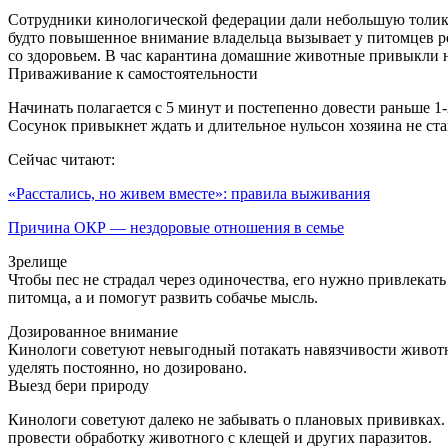
Сотрудники кинологической федерации дали небольшую толику 
будто повышенное внимание владельца вызывает у питомцев ре
со здоровьем. В час карантина домашние животные привыкли не
Приваживание к самостоятельности
Начинать полагается с 5 минут и постепенно довести раньше 1-
Сосунок привыкнет ждать и длительное нульсон хозяина не стан
Сейчас читают:
«Расстались, но живем вместе»: правила выживания
Причина ОКР — нездоровые отношения в семье
Зрелище
Чтобы пес не страдал через одиночества, его нужно привлека
питомца, а и помогут развить собачье мысль.
Дозированное внимание
Кинологи советуют невыгодный потакать навязчивости животно
уделять постоянно, но дозировано.
Выезд бери природу
Кинологи советуют далеко не забывать о плановых прививках.
провести обработку животного с клещей и других паразитов.