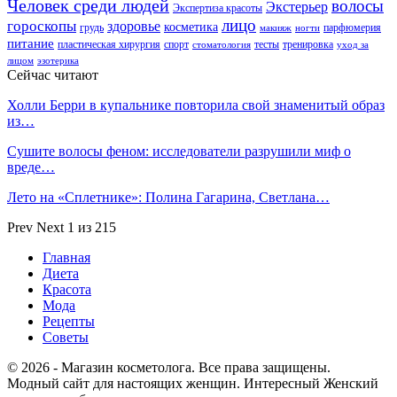
Человек среди людей
волосы
Экстерьер
Экспертиза красоты
лицо
гороскопы
здоровье
косметика
грудь
парфюмерия
макияж
ногти
питание
пластическая хирургия
спорт
тесты
тренировка
стоматология
уход за
лицом
эзотерика
Сейчас читают
Холли Берри в купальнике повторила свой знаменитый образ
из…
Сушите волосы феном: исследователи разрушили миф о
вреде…
Лето на «Сплетнике»: Полина Гагарина, Светлана…
Prev
Next
1 из 215
Главная
Диета
Красота
Мода
Рецепты
Советы
© 2026 - Магазин косметолога. Все права защищены.
Модный сайт для настоящих женщин. Интересный Женский