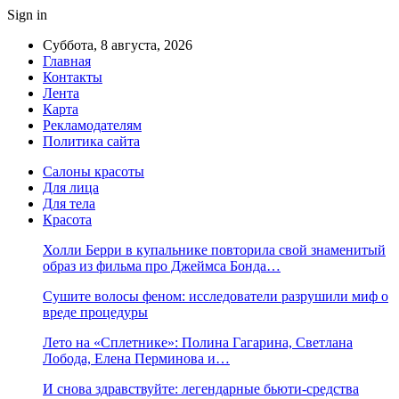
Sign in
Суббота, 8 августа, 2026
Главная
Контакты
Лента
Карта
Рекламодателям
Политика сайта
Салоны красоты
Для лица
Для тела
Красота
Холли Берри в купальнике повторила свой знаменитый
образ из фильма про Джеймса Бонда…
Сушите волосы феном: исследователи разрушили миф о
вреде процедуры
Лето на «Сплетнике»: Полина Гагарина, Светлана
Лобода, Елена Перминова и…
И снова здравствуйте: легендарные бьюти-средства