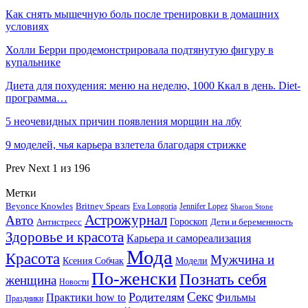
Как снять мышечную боль после тренировки в домашних
условиях
Холли Берри продемонстрировала подтянутую фигуру в
купальнике
Диета для похудения: меню на неделю, 1000 Ккал в день. Diet-
программа…
5 неочевидных причин появления морщин на лбу
9 моделей, чья карьера взлетела благодаря стрижке
Prev
Next
1 из 196
Метки
Beyonce Knowles
Britney Spears
Eva Longoria
Jennifer Lopez
Sharon Stone
Астрожурнал
Авто
Гороскоп
Антистресс
Дети и беременность
Здоровье и красота
Карьера и самореализация
Мода
Красота
Мужчина и
Ксения Собчак
Модели
По-женски
Познать себя
женщина
Новости
Секс
Родителям
Практики how to
Фильмы
Праздники