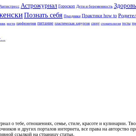
Астрожурнал
Здоровь
Гороскоп
Антистресс
Дети и беременность
женски
Познать себя
Родите
Практики how to
Праздники
питание
парфюмерия
пластическая хирургия
спорт
тесты
тр
ияж
ногти
стоматология
 с…
л о тебе, отношениях, семье, стиле, красоте и кулинарии. Тво
очников и других порталов интернета, все права на авторство 
тивной ссылкой на страницу статьи.