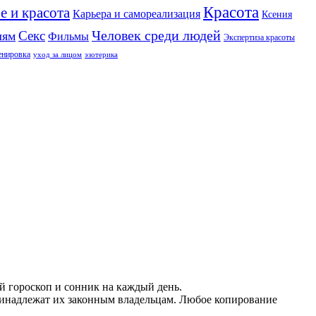
Красота
е и красота
Карьера и самореализация
Ксения
Человек среди людей
Секс
лям
Фильмы
Экспертиза красоты
енировка
уход за лицом
эзотерика
й гороскоп и сонник на каждый день.
принадлежат их законным владельцам. Любое копирование