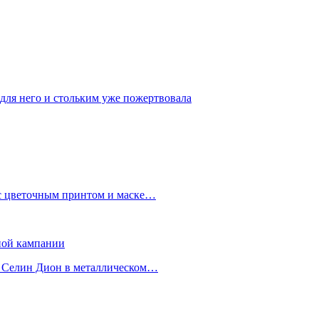
 для него и стольким уже пожертвовала
 с цветочным принтом и маске…
мной кампании
з Селин Дион в металлическом…