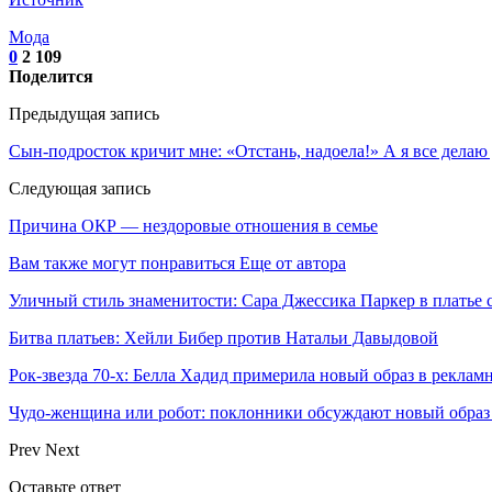
Мода
0
2 109
Поделится
Предыдущая запись
Сын-подросток кричит мне: «Отстань, надоела!» А я все делаю
Следующая запись
Причина ОКР — нездоровые отношения в семье
Вам также могут понравиться
Еще от автора
Уличный стиль знаменитости: Сара Джессика Паркер в платье
Битва платьев: Хейли Бибер против Натальи Давыдовой
Рок-звезда 70-х: Белла Хадид примерила новый образ в рекла
Чудо-женщина или робот: поклонники обсуждают новый обра
Prev
Next
Оставьте ответ