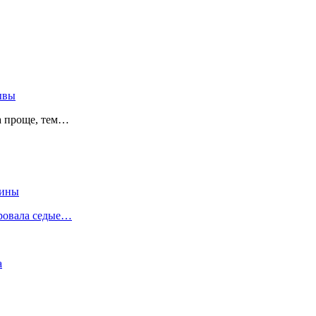
ывы
а проще, тем…
цины
ировала седые…
а