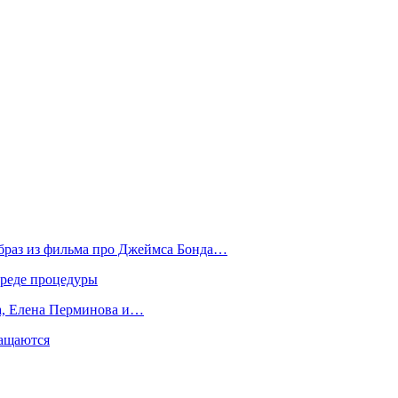
образ из фильма про Джеймса Бонда…
вреде процедуры
да, Елена Перминова и…
ращаются