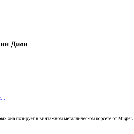
лин Дион
 с…
х она позирует в винтажном металлическом корсете от Mugler. 