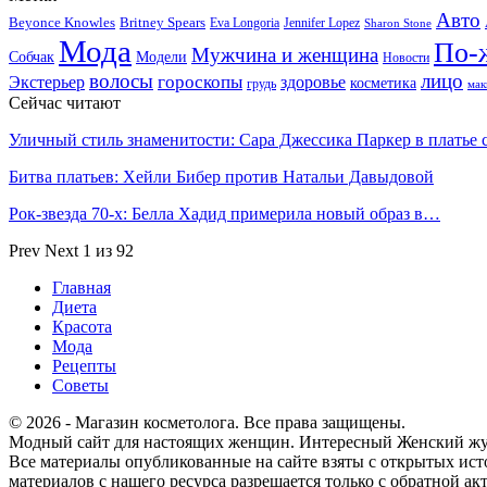
Авто
Beyonce Knowles
Britney Spears
Eva Longoria
Jennifer Lopez
Sharon Stone
Мода
По-
Мужчина и женщина
Собчак
Модели
Новости
волосы
лицо
гороскопы
Экстерьер
здоровье
косметика
грудь
мак
Сейчас читают
Уличный стиль знаменитости: Сара Джессика Паркер в платье
Битва платьев: Хейли Бибер против Натальи Давыдовой
Рок-звезда 70-х: Белла Хадид примерила новый образ в…
Prev
Next
1 из 92
Главная
Диета
Красота
Мода
Рецепты
Советы
© 2026 - Магазин косметолога. Все права защищены.
Модный сайт для настоящих женщин. Интересный Женский журна
Все материалы опубликованные на сайте взяты с открытых ист
материалов с нашего ресурса разрешается только с обратной ак