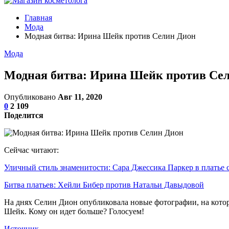
Главная
Мода
Модная битва: Ирина Шейк против Селин Дион
Мода
Модная битва: Ирина Шейк против Се
Опубликовано
Авг 11, 2020
0
2 109
Поделится
Сейчас читают:
Уличный стиль знаменитости: Сара Джессика Паркер в платье
Битва платьев: Хейли Бибер против Натальи Давыдовой
На днях Селин Дион опубликовала новые фотографии, на которы
Шейк. Кому он идет больше? Голосуем!
Источник