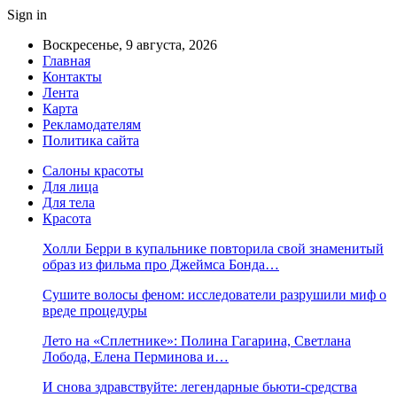
Sign in
Воскресенье, 9 августа, 2026
Главная
Контакты
Лента
Карта
Рекламодателям
Политика сайта
Салоны красоты
Для лица
Для тела
Красота
Холли Берри в купальнике повторила свой знаменитый
образ из фильма про Джеймса Бонда…
Сушите волосы феном: исследователи разрушили миф о
вреде процедуры
Лето на «Сплетнике»: Полина Гагарина, Светлана
Лобода, Елена Перминова и…
И снова здравствуйте: легендарные бьюти-средства