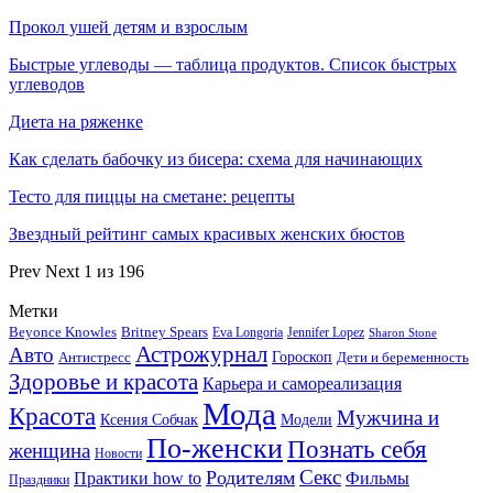
Прокол ушей детям и взрослым
Быстрые углеводы — таблица продуктов. Список быстрых
углеводов
Диета на ряженке
Как сделать бабочку из бисера: схема для начинающих
Тесто для пиццы на сметане: рецепты
Звездный рейтинг самых красивых женских бюстов
Prev
Next
1 из 196
Метки
Beyonce Knowles
Britney Spears
Eva Longoria
Jennifer Lopez
Sharon Stone
Астрожурнал
Авто
Гороскоп
Антистресс
Дети и беременность
Здоровье и красота
Карьера и самореализация
Мода
Красота
Мужчина и
Ксения Собчак
Модели
По-женски
Познать себя
женщина
Новости
Секс
Родителям
Практики how to
Фильмы
Праздники