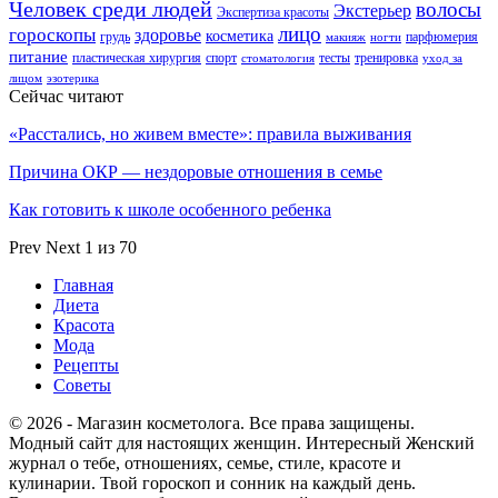
Человек среди людей
волосы
Экстерьер
Экспертиза красоты
лицо
гороскопы
здоровье
косметика
грудь
парфюмерия
макияж
ногти
питание
пластическая хирургия
спорт
тесты
тренировка
стоматология
уход за
лицом
эзотерика
Сейчас читают
«Расстались, но живем вместе»: правила выживания
Причина ОКР — нездоровые отношения в семье
Как готовить к школе особенного ребенка
Prev
Next
1 из 70
Главная
Диета
Красота
Мода
Рецепты
Советы
© 2026 - Магазин косметолога. Все права защищены.
Модный сайт для настоящих женщин. Интересный Женский
журнал о тебе, отношениях, семье, стиле, красоте и
кулинарии. Твой гороскоп и сонник на каждый день.