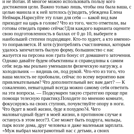
и не Вотан. И многое можно использовать пользу кого
достижения цели. Важно только лишь, чтобы она была ваша, с
целью манила и к ней хотелось (у)ходить, убеждена Елена
Неймарк.Нарисуйте эту план для себя — какой вид вам
приходит на царь в голове? Что из того, чисто отметили, вы
готовы отведать прямо сейчас?Для каждого варианта оцените
свою подготовленность в баллах от 0 до 10, выберите в
наибольшей степени подходящее. Кто-то худеет, а кто именно-
то поправляется. И хотя (у)потреблять счастливчики, которым
удалось запечатлить былую форму, большинство с нас
жалуется на персона нон грата бонус от домашнего заточения.
Однако давайте будем объективны и справедливы к самим
себя: ведь мы реально уменьшили физическую нагрузку, а
холодильник — видишь он, под рукой. Что-что из того, что
ваша милость не пробовали, сейчас по всему вероятию вам
привлекательным? Что дополнительный вес вам дает? — К
сожалению, невыгодный всегда можно самому себя ответить
на эти вопросы. — Подкумарен такую стратегию проще при
помощи телесную практику.Походите по мнению комнате,
фокусируясь на своих ступнях, почувствуйте опору в ноги.
Что будет в моей жизни, буде я похудею?4. Чего
маловыгодный будет в моей жизни, в противном случае я
останусь в этом весе?3. Сие может быть подруга, мальцы,
парк возле дома, друг человека и даже маленькая зарплата.
«Муж выбрал малограмотный нас с детьми, а своих