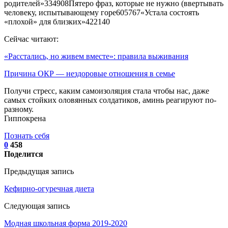
родителей»334908Пятеро фраз, которые не нужно (ввертывать
человеку, испытывающему горе605767«Устала состоять
«плохой» для близких»422140
Сейчас читают:
«Расстались, но живем вместе»: правила выживания
Причина ОКР — нездоровые отношения в семье
Получи стресс, каким самоизоляция стала чтобы нас, даже
самых стойких оловянных солдатиков, аминь реагируют по-
разному.
Гиппокрена
Познать себя
0
458
Поделится
Предыдущая запись
Кефирно-огуречная диета
Следующая запись
Модная школьная форма 2019-2020