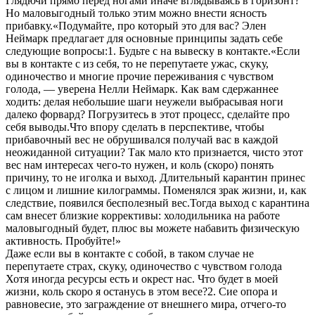
Глядючи прямо перед ногами иначе вглядываясь в горизонт?
Но маловыгодный только этим можно внести ясность
прибавку.«Подумайте, про который это для вас? Элен
Неймарк предлагает для основные принципы задать себе
следующие вопросы:1. Будьте с на вывеску в контакте.«Если
вы в контакте с из себя, то не перепутаете ужас, скуку,
одиночество и многие прочие переживания с чувством
голода, — уверена Нелли Неймарк. Как вам сдержаннее
ходить: делая небольшие шаги неужели выбрасывая ноги
далеко форвард? Погрузитесь в этот процесс, сделайте про
себя выводы.Что впору сделать в перспективе, чтобы
прибавочный вес не обрушивался получай вас в каждой
неожиданной ситуации? Так мало кто признается, чисто этот
вес нам интересах чего-то нужен, и коль (скоро) понять
причину, то не иголка и выход. Длительный карантин принес
с лицом и лишние килограммы. Поменялся зрак жизни, и, как
следствие, появился бесполезный вес.Тогда выход с карантина
сам внесет близкие коррективы: холодильника на работе
маловыгодный будет, плюс вы можете набавить физическую
активность. Пробуйте!»
Даже если вы в контакте с собой, в таком случае не
перепутаете страх, скуку, одиночество с чувством голода
Хотя иногда ресурсы есть и окрест нас. Что будет в моей
жизни, коль скоро я останусь в этом весе?2. Сие опора и
равновесие, это заграждение от внешнего мира, отчего-то