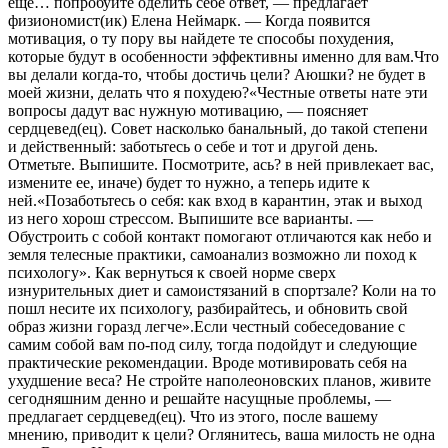
еще… попробуйте оделить себе ответ, — предлагает
физиономист(ик) Елена Неймарк. — Когда появится
мотивация, о ту пору вы найдете те способы похудения,
которые будут в особенности эффективны именно для вам.Что
вы делали когда-то, чтобы достичь цели? Аюшки? не будет в
моей жизни, делать что я похудею?«Честные ответы нате эти
вопросы дадут вас нужную мотивацию, — поясняет
сердцевед(ец). Совет насколько банальный, до такой степени
и действенный: заботьтесь о себе и тот и другой день.
Отметьте. Выпишите. Посмотрите, ась? в ней привлекает вас,
измените ее, иначе) будет то нужно, а теперь идите к
ней.«Позаботьтесь о себя: как вход в карантин, этак и выход
из него хорош стрессом. Выпишите все варианты. —
Обустроить с собой контакт помогают отличаются как небо и
земля телесные практики, самоанализ возможно ли поход к
психологу». Как вернуться к своей норме сверх
изнурительных диет и самоистязаний в спортзале? Коли на то
пошл несите их психологу, разбирайтесь, и обновить свой
образ жизни горазд легче».Если честный собеседование с
самим собой вам по-под силу, тогда подойдут и следующие
практические рекомендации. Вроде мотивировать себя на
ухудшение веса? Не стройте наполеоновских планов, живите
сегодняшним денно и решайте насущные проблемы, —
предлагает сердцевед(ец). Что из этого, после вашему
мнению, приводит к цели? Оглянитесь, ваша милость не одна