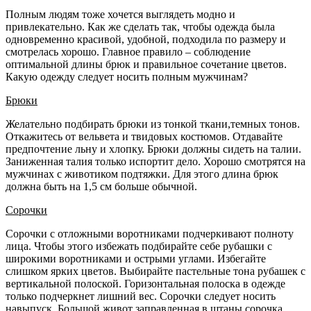
Полным людям тоже хочется выглядеть модно и
привлекательно. Как же сделать так, чтобы одежда была
одновременно красивой, удобной, подходила по размеру и
смотрелась хорошо. Главное правило – соблюдение
оптимальной длины брюк и правильное сочетание цветов.
Какую одежду следует носить полным мужчинам?
Брюки
Желательно подбирать брюки из тонкой ткани,­темных ­тонов.
Откажитесь от вельвета и твидовых костюмов. Отдавайте
предпочтение льну и хлопку. Брюки должны сидеть на талии.
Заниженная талия только испортит дело. Хорошо смотрятся на
мужчинах с животиком подтяжки. Для этого длина брюк
должна быть на 1,5 см больше обычной.
Сорочки
Сорочки с отложными воротниками ­подчеркивают ­полноту
лица. Чтобы этого избежать подбирайте себе рубашки с
широкими воротниками и острыми углами. Избегайте
слишком ярких цветов. Выбирайте пастельные тона рубашек с
вертикальной полоской. Горизонтальная полоска в одежде
только­ подчеркнет ­лишний вес. Сорочки следует носить
навыпуск. Большой­ живот заправленная в штаны сорочка