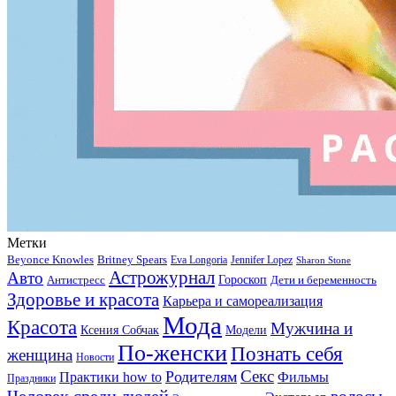
Метки
Beyonce Knowles
Britney Spears
Eva Longoria
Jennifer Lopez
Sharon Stone
Астрожурнал
Авто
Гороскоп
Антистресс
Дети и беременность
Здоровье и красота
Карьера и самореализация
Мода
Красота
Мужчина и
Ксения Собчак
Модели
По-женски
Познать себя
женщина
Новости
Секс
Родителям
Практики how to
Фильмы
Праздники
Человек среди людей