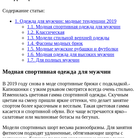
Содержание статьи:
1.
Одежда для мужчин: модные тенденции 2019
1.1.
Модная спортивная одежда для мужчин
1.2.
Классическая
1.3.
Модели стильной верхней одежды
1.4.
Фасоны модных брюк­
1.5.
Модные мужские рубашки и футболки
1.6.
Модная одежда для высоких мужчин
1.7.
Для полных мужчин
Модная спортивная одежда для мужчин
В 2019 году снова в моде спортивные брюки с подкладкой.­
Капюшонки ­с узким рукавом смотрятся всегда очень стильно.
Изменилась цветовая гамма спортивной одежды. Скучным
цветам на смену пришли яркие оттенки, что делает занятие
спортом более красочным и ­веселым. Такая цветовая гамма
касается и спортивной обуви. Все чаще встречаются ярко-­
салатовые ­или малиновые ботасы на бегунах.
Модели спортивных шорт весьма разнообразны. Для занятия
фитнесом подходят ­удлиненные, обтягивающие шорты­ с