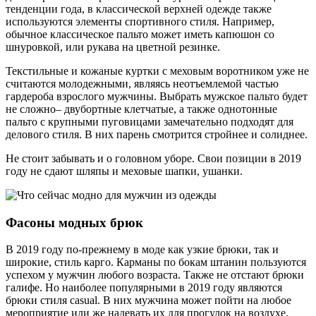
тенденции года, в классической верхней одежде также
используются элементы спортивного стиля. Например,
обычное классическое пальто может иметь капюшон со
шнуровкой, или рукава на цветной резинке.
Текстильные и кожаные куртки с меховым воротником уже не
считаются ­молодежными, являясь неотъемлемой частью
гардероба взрослого мужчины. Выбрать мужское пальто будет
не сложно­– двубортные клетчатые, а также однотонные
пальто с крупными пуговицами замечательно подходят для
делового стиля. В них парень смотрится стройнее и солиднее.
Не стоит забывать и о головном уборе. Свои позиции в 2019
году не сдают шляпы и меховые шапки, ушанки.
Фасоны модных брюк­
В 2019 году по-прежнему в моде как узкие брюки, так и
широкие, стиль карго. Карманы по бокам штанин пользуются
успехом у мужчин любого возраста. Также не отстают брюки
галифе. Но наиболее популярными в 2019 году являются
брюки стиля casual. В них мужчина может пойти на любое
мероприятие или же надевать их для прогулок на воздухе.