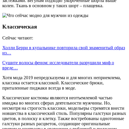
застежками. Бегунам подходят­ укороченные ­шорты выше
колен. Ткань в основном у таких шорт – плащевка.
Классическая
Сейчас читают:
Холли Берри в купальнике повторила свой знаменитый образ
из…
Сушите волосы феном: исследователи разрушили миф о
вреде…
Хотя мода 2019 непредсказуема и для многих неприемлема,
классика ­остается ­классикой. Классические брюки,
приталенные пиджаки всегда в моде.
Классические костюмы являются неотъемлемой частью
имиджа во многих сферах деятельности мужчины. Но,
несмотря на строгость классики, модельеры стремятся внести
новшества в классический стиль. Популярны галстуки разных
цветов, в полоску и клетку. Также востребованы однотонные
галстуки разных расцветок, создающие оригинальные
цветовые контрасты в сравнении с рубашкой и пиджаком.