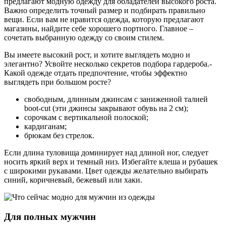
предлагают модную одежду для обладателей высокого роста.
Важно ­определить точный размер и подбирать правильно
вещи. Если вам не нравится одежда, которую предлагают
магазины, найдите себе хорошего портного. Главное –
сочетать ­выбранную одежду со­ своим стилем.
Вы имеете высокий рост,­ и ­хотите выглядеть модно и
элегантно? Усвойте несколько секретов подбора гардероба.­
Какой одежде отдать предпочтение, чтобы эффектно
выглядеть при большом росте?
свободным, длинным ­джинсам с заниженной талией
boot-cut (эти джинсы закрывают обувь на 2 см);
сорочкам с вертикальной ­полоской;
кардиганам;
брюкам без­ стрелок.
Если длина туловища доминирует над длиной ног, следует
носить яркий верх и ­темный ­низ. Избегайте ­клеша­ и рубашек
с широкими рукавами. Цвет одежды желательно выбирать
синий, коричневый, бежевый или хаки.­­
Для полных мужчин