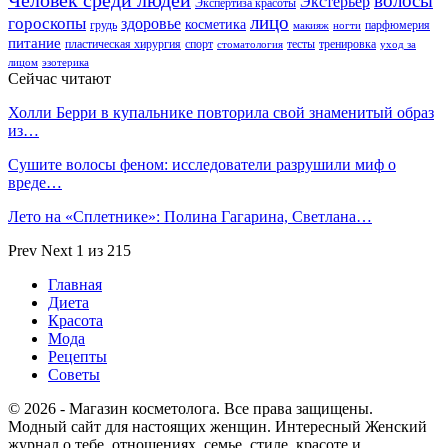
волосы
Экстерьер
Экспертиза красоты
лицо
гороскопы
здоровье
косметика
грудь
парфюмерия
макияж
ногти
питание
пластическая хирургия
спорт
тесты
тренировка
стоматология
уход за
лицом
эзотерика
Сейчас читают
Холли Берри в купальнике повторила свой знаменитый образ
из…
Сушите волосы феном: исследователи разрушили миф о
вреде…
Лето на «Сплетнике»: Полина Гагарина, Светлана…
Prev
Next
1 из 215
Главная
Диета
Красота
Мода
Рецепты
Советы
© 2026 - Магазин косметолога. Все права защищены.
Модный сайт для настоящих женщин. Интересный Женский
журнал о тебе, отношениях, семье, стиле, красоте и