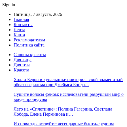
Sign in
Пятница, 7 августа, 2026
Главная
Контакты
Лента
Карта
Рекламодателям
Политика сайта
Салоны красоты
Для лица
Для тела
Красота
Холли Берри в купальнике повторила свой знаменитый
образ из фильма про Джеймса Бонда…
Сушите волосы феном: исследователи разрушили миф о
вреде процедуры
Лето на «Сплетнике»: Полина Гагарина, Светлана
Лобода, Елена Перминова и…
И снова здравствуйте: легендарные бьюти-средства