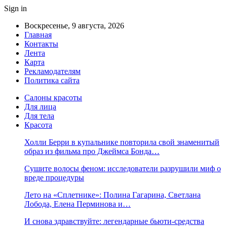
Sign in
Воскресенье, 9 августа, 2026
Главная
Контакты
Лента
Карта
Рекламодателям
Политика сайта
Салоны красоты
Для лица
Для тела
Красота
Холли Берри в купальнике повторила свой знаменитый
образ из фильма про Джеймса Бонда…
Сушите волосы феном: исследователи разрушили миф о
вреде процедуры
Лето на «Сплетнике»: Полина Гагарина, Светлана
Лобода, Елена Перминова и…
И снова здравствуйте: легендарные бьюти-средства