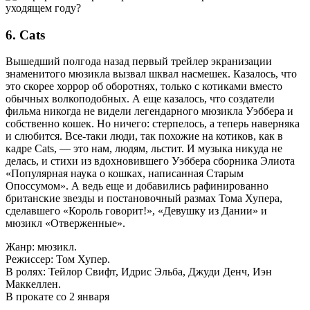
6. Cats
Вышедший полгода назад первый трейлер экранизации
знаменитого мюзикла вызвал шквал насмешек. Казалось, что
это скорее хоррор об оборотнях, только с котиками вместо
обычных волкоподобных. А еще казалось, что создатели
фильма никогда не видели легендарного мюзикла Уэббера и
собственно кошек. Но ничего: стерпелось, а теперь наверняка
и слюбится. Все-таки люди, так похожие на котиков, как в
кадре Cats, — это нам, людям, льстит. И музыка никуда не
делась, и стихи из вдохновившего Уэббера сборника Элиота
«Популярная наука о кошках, написанная Старым
Опоссумом». А ведь еще и добавились рафинированно
британские звезды и постановочный размах Тома Хупера,
сделавшего «Король говорит!», «Девушку из Дании» и
мюзикл «Отверженные».
Жанр: мюзикл.
Режиссер: Том Хупер.
В ролях: Тейлор Свифт, Идрис Эльба, Джуди Денч, Иэн
Маккеллен.
В прокате со 2 января