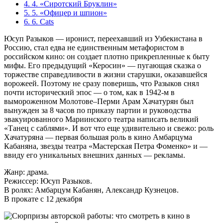
4.
4. «Сиротский Бруклин»
5.
5. «Офицер и шпион»
6.
6. Cats
Юсуп Разыков — иронист, переехавший из Узбекистана в
Россию, стал едва не единственным метафористом в
российском кино: он создает плотно прикрепленные к быту
мифы. Его предыдущий «Керосин» — пугающая сказка о
торжестве справедливости в жизни старушки, оказавшейся
ворожеей. Поэтому не сразу поверишь, что Разыков снял
почти исторический эпос — о том, как в 1942-м в
вымороженном Молотове–Перми Арам Хачатурян был
вынужден за 8 часов по приказу партии и руководства
эвакуированного Мариинского театра написать великий
«Танец с саблями». И вот что еще удивительно и свежо: роль
Хачатуряна — первая большая роль в кино Амбарцума
Кабаняна, звезды театра «Мастерская Петра Фоменко» и —
ввиду его уникальных внешних данных — рекламы.
Жанр: драма.
Режиссер: Юсуп Разыков.
В ролях: Амбарцум Кабанян, Александр Кузнецов.
В прокате с 12 декабря