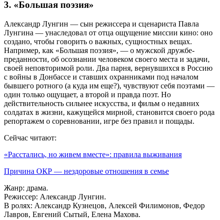
3. «Большая поэзия»
Александр Лунгин — сын режиссера и сценариста Павла
Лунгина — унаследовал от отца ощущение миссии кино: оно
создано, чтобы говорить о важных, сущностных вещах.
Например, как «Большая поэзия», — о мужской дружбе-
преданности, об осознании человеком своего места и задачи,
своей неповторимой роли. Два парня, вернувшихся в Россию
с войны в Донбассе и ставших охранниками под началом
бывшего ротного (а куда им еще?), чувствуют себя поэтами —
один только ощущает, а второй и правда поэт. Но
действительность сильнее искусства, и фильм о недавних
солдатах в жизни, кажущейся мирной, становится своего рода
репортажем о соревновании, игре без правил и пощады.
Сейчас читают:
«Расстались, но живем вместе»: правила выживания
Причина ОКР — нездоровые отношения в семье
Жанр: драма.
Режиссер: Александр Лунгин.
В ролях: Александр Кузнецов, Алексей Филимонов, Федор
Лавров, Евгений Сытый, Елена Махова.