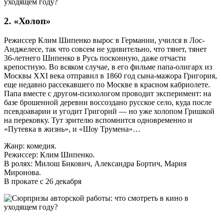
2. «Холоп»
Режиссер Клим Шипенко вырос в Германии, учился в Лос-
Анджелесе, так что совсем не удивительно, что тянет, тянет
36-летнего Шипенко в Русь посконную, даже отчасти
крепостную. Во всяком случае, в его фильме папа-олигарх из
Москвы ХХI века отправил в 1860 год сына-мажора Григория,
еще недавно рассекавшего по Москве в красном кабриолете.
Папа вместе с другом-психологом проводит эксперимент: на
базе брошенной деревни воссоздано русское село, куда после
псевдоаварии и угодит Григорий — но уже холопом Гришкой
на перековку. Тут зрителю вспомнится одновременно и
«Путевка в жизнь», и «Шоу Трумена»…
Жанр: комедия.
Режиссер: Клим Шипенко.
В ролях: Милош Бикович, Александра Бортич, Мария
Миронова.
В прокате с 26 декабря