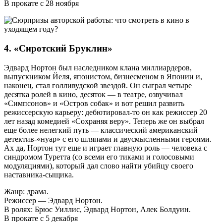
В прокате с 28 ноября
4. «Сиротский Бруклин»
Эдвард Нортон был наследником клана миллиардеров,
выпускником Йеля, японистом, бизнесменом в Японии и,
наконец, стал голливудской звездой. Он сыграл четыре
десятка ролей в кино, десяток — в театре, озвучивал
«Симпсонов» и «Остров собак» и вот решил развить
режиссерскую карьеру: дебютировал-то он как режиссер 20
лет назад комедией «Сохраняя веру». Теперь же он выбрал
еще более нелегкий путь — классический американский
детектив-«нуар» с его шляпами и дву­смысленными героями.
Ах да, Нортон тут еще и играет главную роль — человека с
синдромом Туретта (со всеми его тиками и голосовыми
модуляциями), который дал слово найти убийцу своего
наставника-сыщика.
Жанр: драма.
Режиссер — Эдвард Нортон.
В ролях: Брюс Уиллис, Эдвард Нортон, Алек Болдуин.
В прокате с 5 декабря