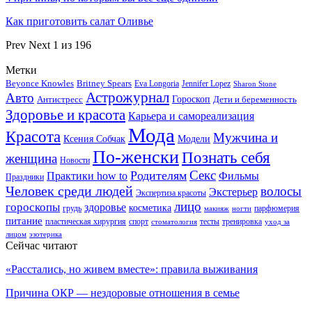
Как приготовить салат Оливье
Prev
Next
1 из 196
Метки
Beyonce Knowles
Britney Spears
Eva Longoria
Jennifer Lopez
Sharon Stone
Астрожурнал
Авто
Гороскоп
Антистресс
Дети и беременность
Здоровье и красота
Карьера и самореализация
Мода
Красота
Мужчина и
Ксения Собчак
Модели
По-женски
Познать себя
женщина
Новости
Секс
Родителям
Практики how to
Фильмы
Праздники
Человек среди людей
волосы
Экстерьер
Экспертиза красоты
лицо
гороскопы
здоровье
косметика
грудь
парфюмерия
макияж
ногти
питание
пластическая хирургия
спорт
тесты
тренировка
стоматология
уход за
лицом
эзотерика
Сейчас читают
«Расстались, но живем вместе»: правила выживания
Причина ОКР — нездоровые отношения в семье