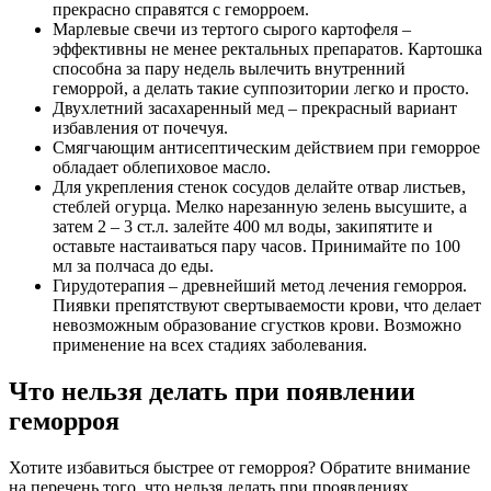
прекрасно справятся с геморроем.
Марлевые свечи из тертого сырого картофеля –
эффективны не менее ректальных препаратов. Картошка
способна за пару недель вылечить внутренний
геморрой, а делать такие суппозитории легко и просто.
Двухлетний засахаренный мед – прекрасный вариант
избавления от почечуя.
Смягчающим антисептическим действием при геморрое
обладает облепиховое масло.
Для укрепления стенок сосудов делайте отвар листьев,
стеблей огурца. Мелко нарезанную зелень высушите, а
затем 2 – 3 ст.л. залейте 400 мл воды, закипятите и
оставьте настаиваться пару часов. Принимайте по 100
мл за полчаса до еды.
Гирудотерапия – древнейший метод лечения геморроя.
Пиявки препятствуют свертываемости крови, что делает
невозможным образование сгустков крови. Возможно
применение на всех стадиях заболевания.
Что нельзя делать при появлении
геморроя
Хотите избавиться быстрее от геморроя? Обратите внимание
на перечень того, что нельзя делать при проявлениях