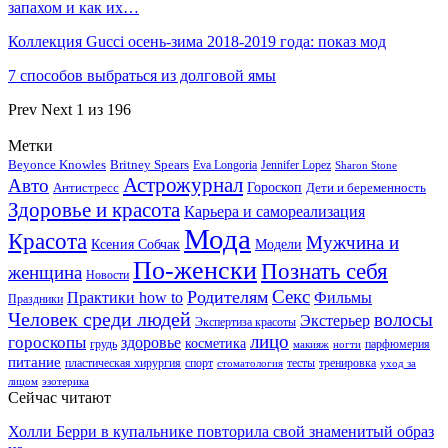
запахом и как их…
Коллекция Gucci осень-зима 2018-2019 года: показ мод
7 способов выбраться из долговой ямы
Prev
Next
1 из 196
Метки
Beyonce Knowles
Britney Spears
Eva Longoria
Jennifer Lopez
Sharon Stone
Астрожурнал
Авто
Гороскоп
Антистресс
Дети и беременность
Здоровье и красота
Карьера и самореализация
Мода
Красота
Мужчина и
Ксения Собчак
Модели
По-женски
Познать себя
женщина
Новости
Секс
Родителям
Практики how to
Фильмы
Праздники
Человек среди людей
волосы
Экстерьер
Экспертиза красоты
лицо
гороскопы
здоровье
косметика
грудь
парфюмерия
макияж
ногти
питание
пластическая хирургия
спорт
тесты
тренировка
стоматология
уход за
лицом
эзотерика
Сейчас читают
Холли Берри в купальнике повторила свой знаменитый образ