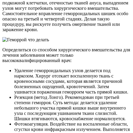
подкожной клетчатки, отечностью тканей ануса, выпадением
узлов могут потребовать хирургического вмешательства.
Самостоятельное вправление геморроидальных шишек особо
опасно на третьей и четвертой стадиях. Делая такую
процедуру, вы рискуете получить омертвение тканей или
заражение крови.
Определиться со способом хирургического вмешательства для
лечения заболевания может только
высококвалифицированный врач:
Удаление геморроидальных узлов делается под
наркозом. Хирург отсекает воспаленную ткань с
кровеносными сосудами, которая является причиной
болезненных ощущений, кровотечений. Затем
ушивается пораженная геморроем часть прямой кишки.
Резекция (метод Лонго). Рекомендован при третьей
степени геморроя. Суть метода: делается удаление
небольшого участка прямой кишки выше внутреннего
узла с последующим ушиванием ткани слизистой.
Шишки втягиваются, кровоснабжение нормализуется.
Фотокоагуляция. Воздействие на воспаленные области,
сгустки крови инфракрасным излучением. Выполняется