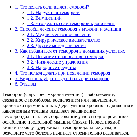
1.
Что делать если вылез геморрой?
1.1.
Наружный геморрой
1.2.
Внутренний
1.3.
Что делать если геморрой кровоточит
2.
Способы лечение геморроя у мужчин и женщин
2.1.
Медикаментозное лечение
2.2.
Хирургическое вмешательство
2.3.
Другие методы лечения
3.
Как избавиться от геморроя в домашних условиях
3.1.
Питание от запора при геморрое
3.2.
Физические упражнения
3.3.
Народные средства
4.
Что нельзя делать при появлении геморроя
5.
Видео: как убрать зуд и боль при геморрое
6.
Отзывы
Геморрой (с др.-греч. «кровотечение») – заболевание,
связанное с тромбозом, воспалением или нарушением
кровотока прямой кишки. Дерегуляция кровяного движения к
кавернозным тельцам вызывает расширение
геморроидальных вен, образование узлов и одновременное
ослабление продольной мышцы. Связки Паркса прямой
кишки не могут удерживать геморроидальные узлы, в
результате чего болезнь начинает стремительно развиваться.