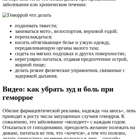
заболевания или хроническом течении:
поднимать тяжести;
заниматься мото-, велоспортом, верховой ездой;
переохлаждаться;
носить обтягивающее белье и узкую одежду,
передавливающую органы малого таза;
сидеть на мягких подушках и других поверхностях;
нерегулярно питаться, отдавая предпочтение острой,
жирной пище;
делать резкие физические упражнения, связанные с
задержкой дыхания.
Видео: как убрать зуд и боль при
геморрое
Обилие фармацевтической рекламы, надежда «на авось», лень
приводят к росту числа запущенных случаев геморроя. К
сожалению, это заболевание «молодеет» с каждым годом.
Отказаться от гиподинамии, преодолеть желание полежать на
диване, питаться не тем, что «хочется», а тем что полезно,
делать гимнастику не менее получаса в день – способы