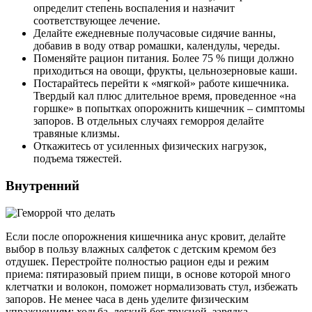
определит степень воспаления и назначит
соответствующее лечение.
Делайте ежедневные получасовые сидячие ванны,
добавив в воду отвар ромашки, календулы, череды.
Поменяйте рацион питания. Более 75 % пищи должно
приходиться на овощи, фрукты, цельнозерновые каши.
Постарайтесь перейти к «мягкой» работе кишечника.
Твердый кал плюс длительное время, проведенное «на
горшке» в попытках опорожнить кишечник – симптомы
запоров. В отдельных случаях геморроя делайте
травяные клизмы.
Откажитесь от усиленных физических нагрузок,
подъема тяжестей.
Внутренний
Если после опорожнения кишечника анус кровит, делайте
выбор в пользу влажных салфеток с детским кремом без
отдушек. Перестройте полностью рацион еды и режим
приема: пятиразовый прием пищи, в основе которой много
клетчатки и волокон, поможет нормализовать стул, избежать
запоров. Не менее часа в день уделите физическим
упражнениям: ходьба, легкий бег трусцой, зарядка.