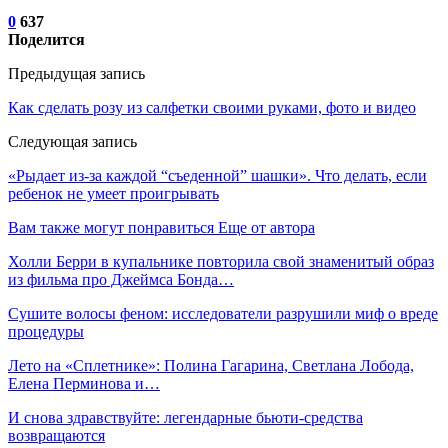
0
637
Поделится
Предыдущая запись
Как сделать розу из салфетки своими руками, фото и видео
Следующая запись
«Рыдает из-за каждой “съеденной” шашки». Что делать, если
ребенок не умеет проигрывать
Вам также могут понравиться
Еще от автора
Холли Берри в купальнике повторила свой знаменитый образ
из фильма про Джеймса Бонда…
Сушите волосы феном: исследователи разрушили миф о вреде
процедуры
Лето на «Сплетнике»: Полина Гагарина, Светлана Лобода,
Елена Перминова и…
И снова здравствуйте: легендарные бьюти-средства
возвращаются