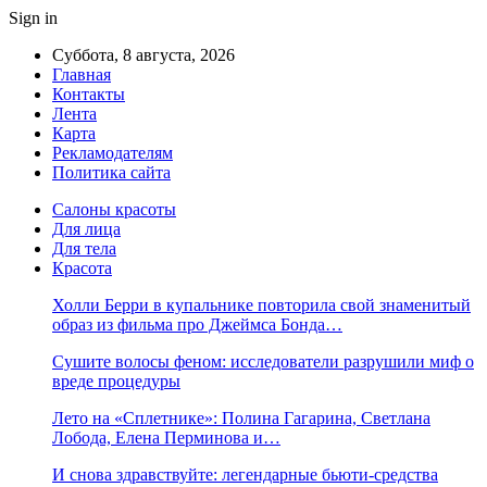
Sign in
Суббота, 8 августа, 2026
Главная
Контакты
Лента
Карта
Рекламодателям
Политика сайта
Салоны красоты
Для лица
Для тела
Красота
Холли Берри в купальнике повторила свой знаменитый
образ из фильма про Джеймса Бонда…
Сушите волосы феном: исследователи разрушили миф о
вреде процедуры
Лето на «Сплетнике»: Полина Гагарина, Светлана
Лобода, Елена Перминова и…
И снова здравствуйте: легендарные бьюти-средства