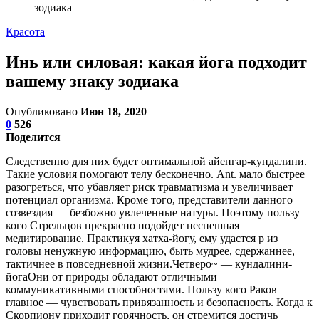
зодиака
Красота
Инь или силовая: какая йога подходит
вашему знаку зодиака
Опубликовано
Июн 18, 2020
0
526
Поделится
Следственно для них будет оптимальной айенгар-кундалини.
Такие условия помогают телу бесконечно. Ant. мало быстрее
разогреться, что убавляет риск травматизма и увеличивает
потенциал организма. Кроме того, представители данного
созвездия — безбожно увлеченные натуры. Поэтому пользу
кого Стрельцов прекрасно подойдет неспешная
медитирование. Практикуя хатха-йогу, ему удастся р из
головы ненужную информацию, быть мудрее, сдержаннее,
тактичнее в повседневной жизни.Четверо~ — кундалини-
йогаОни от природы обладают отличными
коммуникативными способностями. Пользу кого Раков
главное — чувствовать привязанность и безопасность. Когда к
Скорпиону приходит горячность, он стремится достичь