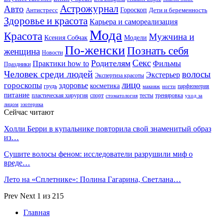
Астрожурнал
Авто
Гороскоп
Антистресс
Дети и беременность
Здоровье и красота
Карьера и самореализация
Мода
Красота
Мужчина и
Ксения Собчак
Модели
По-женски
Познать себя
женщина
Новости
Секс
Родителям
Практики how to
Фильмы
Праздники
Человек среди людей
волосы
Экстерьер
Экспертиза красоты
лицо
гороскопы
здоровье
косметика
грудь
парфюмерия
макияж
ногти
питание
пластическая хирургия
спорт
тесты
тренировка
стоматология
уход за
лицом
эзотерика
Сейчас читают
Холли Берри в купальнике повторила свой знаменитый образ
из…
Сушите волосы феном: исследователи разрушили миф о
вреде…
Лето на «Сплетнике»: Полина Гагарина, Светлана…
Prev
Next
1 из 215
Главная