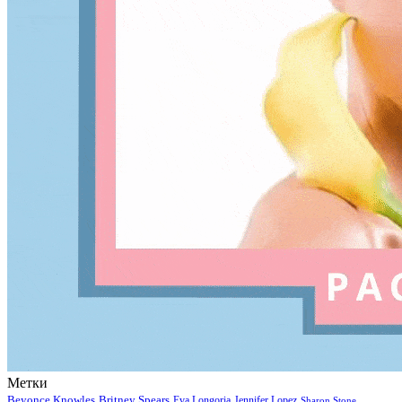
Метки
Beyonce Knowles
Britney Spears
Eva Longoria
Jennifer Lopez
Sharon Stone