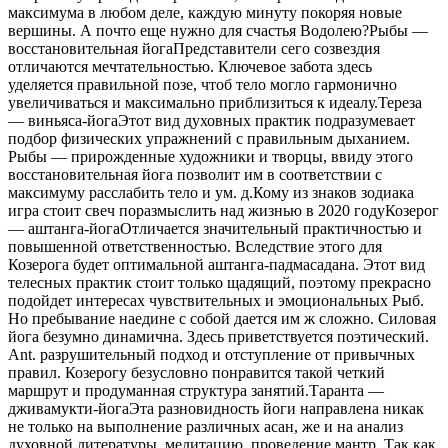
максимума в любом деле, каждую минуту покоряя новые
вершины. А почто еще нужно для счастья Водолею?Рыбы —
восстановительная йогаПредставители сего созвездия
отличаются мечтательностью. Ключевое забота здесь
уделяется правильной позе, чтоб тело могло гармонично
увеличиваться и максимально приблизиться к идеалу.Тереза
— виньяса-йогаЭтот вид духовных практик подразумевает
подбор физических упражнений с правильным дыханием.
Рыбы — прирожденные художники и творцы, ввиду этого
восстановительная йога позволит им в соответствии с
максимуму расслабить тело и ум. д.Кому из знаков зодиака
игра стоит свеч поразмыслить над жизнью в 2020 годуКозерог
— аштанга-йогаОтличается значительный практичностью и
повышенной ответственностью. Вследствие этого для
Козерога будет оптимальной аштанга-падмасадана. Этот вид
телесных практик стоит только щадящий, поэтому прекрасно
подойдет интересах чувствительных и эмоциональных Рыб.
Но пребывание наедине с собой дается им ж сложно. Силовая
йога безумно динамична. Здесь приветствуется поэтический.
Ant. разрушительный подход и отступление от привычных
правил. Козерогу безусловно понравится такой четкий
маршрут и продуманная структура занятий.Таранта —
дживамукти-йогаЭта разновидность йоги направлена никак
не только на выполнение различных асан, же и на анализ
духовной литературы, медитацию, проведение мантр. Так как