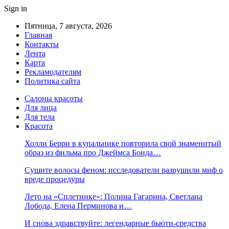
Sign in
Пятница, 7 августа, 2026
Главная
Контакты
Лента
Карта
Рекламодателям
Политика сайта
Салоны красоты
Для лица
Для тела
Красота
Холли Берри в купальнике повторила свой знаменитый
образ из фильма про Джеймса Бонда…
Сушите волосы феном: исследователи разрушили миф о
вреде процедуры
Лето на «Сплетнике»: Полина Гагарина, Светлана
Лобода, Елена Перминова и…
И снова здравствуйте: легендарные бьюти-средства