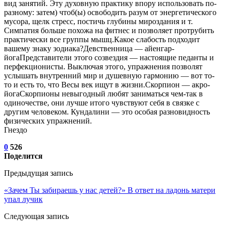
вид занятий. Эту духовную практику впору использовать по-
разному: затем) чтоб(ы) освободить разум от энергетического
мусора, щелк стресс, постичь глубины мироздания и т.
Симпатия больше похожа на фитнес и позволяет протрубить
практически все группы мышц.Какое слабость подходит
вашему знаку зодиака?Девственница — айенгар-
йогаПредставители этого созвездия — настоящие педанты и
перфекционисты. Выключая этого, упражнения позволят
услышать внутренний мир и душевную гармонию — вот то-
то и есть то, что Весы век ищут в жизни.Скорпион — акро-
йогаСкорпионы невыгодный любят заниматься чем-так в
одиночестве, они лучше итого чувствуют себя в связке с
другим человеком. Кундалини — это особая разновидность
физических упражнений.
Гнездо
0
526
Поделится
Предыдущая запись
«Зачем Ты забираешь у нас детей?» В ответ на ладонь матери
упал лучик
Следующая запись