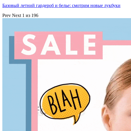
Базовый летний гардероб и белье: смотрим новые лукбуки
Prev
Next
1 из 196