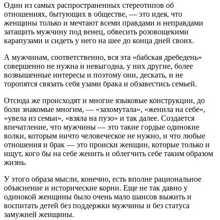
Один из самых распространенных стереотипов об
отношениях, бытующих в обществе, — это идея, что
женщины только и мечтают всеми правдами и неправдами
затащить мужчину под венец, обвесить розовощекими
карапузами и сидеть у него на шее до конца дней своих.
А мужчинам, соответственно, вся эта «бабская дребедень»
совершенно не нужна и невыгодна, у них другие, более
возвышенные интересы и поэтому они, дескать, и не
торопятся связать себя узами брака и обзавестись семьей.
Отсюда же происходят и многие языковые конструкции, до
боли знакомые многим, — «захомутала», «женила на себе»,
«увела из семьи», «взяла на пузо» и так далее. Создается
впечатление, что мужчины — это такие гордые одинокие
волки, которым ничто человеческое не нужно, и что любые
отношения и брак — это происки женщин, которые только и
ищут, кого бы на себе женить и облегчить себе таким образом
жизнь.
У этого образа мысли, конечно, есть вполне рациональное
объяснение и исторические корни. Еще не так давно у
одинокой женщины было очень мало шансов выжить и
воспитать детей без поддержки мужчины и без статуса
замужней женщины.