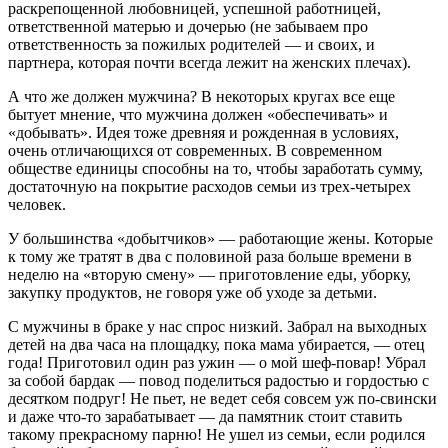
раскрепощенной любовницей, успешной работницей,
ответственной матерью и дочерью (не забываем про
ответственность за пожилых родителей — и своих, и
партнера, которая почти всегда лежит на женских плечах).
А что же должен мужчина? В некоторых кругах все еще
бытует мнение, что мужчина должен «обеспечивать» и
«добывать». Идея тоже древняя и рожденная в условиях,
очень отличающихся от современных. В современном
обществе единицы способны на то, чтобы заработать сумму,
достаточную на покрытие расходов семьи из трех-четырех
человек.
У большинства «добытчиков» — работающие жены. Которые
к тому же тратят в два с половиной раза больше времени в
неделю на «вторую смену» — приготовление еды, уборку,
закупку продуктов, не говоря уже об уходе за детьми.
С мужчины в браке у нас спрос низкий. Забрал на выходных
детей на два часа на площадку, пока мама убирается, — отец
года! Приготовил один раз ужин — о мой шеф-повар! Убрал
за собой бардак — повод поделиться радостью и гордостью с
десятком подруг! Не пьет, не ведет себя совсем уж по-свински
и даже что-то зарабатывает — да памятник стоит ставить
такому прекрасному парню! Не ушел из семьи, если родился