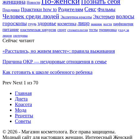
По-женски
Познать себя
женщина
Новости
Секс
Родителям
Практики how to
Фильмы
Праздники
Человек среди людей
волосы
Экстерьер
Экспертиза красоты
лицо
гороскопы
здоровье
косметика
грудь
парфюмерия
макияж
ногти
питание
пластическая хирургия
спорт
тесты
тренировка
стоматология
уход за
лицом
эзотерика
Сейчас читают
«Расстались, но живем вместе»: правила выживания
Причина ОКР — нездоровые отношения в семье
Как готовить к школе особенного ребенка
Prev
Next
1 из 70
Главная
Диета
Красота
Мода
Рецепты
Советы
© 2026 - Магазин косметолога. Все права защищены.
Модный сайт для настоящих женщин. Интересный Женский