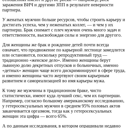
заражения ВИЧ и другими ЗПП в результате неверности
партнера.
У женатых мужчин больше ресурсов, чтобы строить карьеру и
достигать успеха, чем у неженатых коллег, — и чем у их
партнерш. Брак снимает с плеч мужчин очень много задач и
ответственности, высвобождая силы и энергию для другого.
Для женщины же брак и рождение детей почти всегда
означает, что продвижение по карьерной лестнице замедлится
или остановится, поскольку репродуктивный труд —
традиционно «женское дело». Именно женщины берут
львиную долю декретных отпусков и больничных, именно
«детных» женщин чаще всего дискриминируют в сфере труда,
и именно женщины часто жертвуют своим карьерным
развитием и самореализацией во имя карьеры мужа.
К тому же мужчины в традиционном браке, чисто
статистически, имеют куда лучший секс, чем их партнерши.
Например, согласно большому американскому исследованию,
у гетеросексуальных мужчин в среднем 95% половых актов
заканчивается оргазмом, тогда как у гетеросексуальных
женщин эта цифра — всего 65%.
А по данным исследования, в котором опрашивали недавно