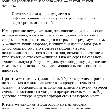
больной ребенок или заболела жена, — святой, святой
человек.
Институт брака давно нуждается в
реформировании в сторону более равноправных и
партнерских отношений
И совершенно неудивительно, что многие социологические
исследования доказывают: гетеросексуальный брак в его
современном варианте выгоден в первую очередь мужчинам.
У женатых лучше здоровье, и живут они дольше вдовцов и
холостяков, потому что в семье за походы к врачу,
поддержание здорового образа жизни, возможное лечение и
уход зачастую отвечает женщина. Она же берет на себя всю
эмоциональную работу — моральную поддержку, разрешение
семейных кризисов, регуляцию эмоционального состояния
партнера.
При этом женщинам традиционный брак скорее несет риски
по здоровью и снижение качества и продолжительности
жизни — в основном из-за дополнительной нагрузки, «второй
смены» и постоянного «второго приоритета» важности. Ведь
здоровье партнера и детей априори стоит на первом месте.
К тому же женщины в долгосрочных партнерских
отношениях имеют и другие риски — например, риск