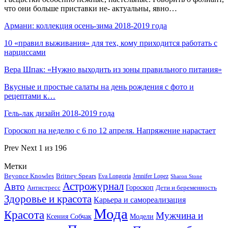
что они больше приставки не- актуальны, явно…
Армани: коллекция осень-зима 2018-2019 года
10 «правил выживания» для тех, кому приходится работать с
нарциссами
Вера Шпак: «Нужно выходить из зоны правильного питания»
Вкусные и простые салаты на день рождения с фото и
рецептами к…
Гель-лак дизайн 2018-2019 года
Гороскоп на неделю с 6 по 12 апреля. Напряжение нарастает
Prev
Next
1 из 196
Метки
Beyonce Knowles
Britney Spears
Eva Longoria
Jennifer Lopez
Sharon Stone
Астрожурнал
Авто
Гороскоп
Антистресс
Дети и беременность
Здоровье и красота
Карьера и самореализация
Мода
Красота
Мужчина и
Ксения Собчак
Модели