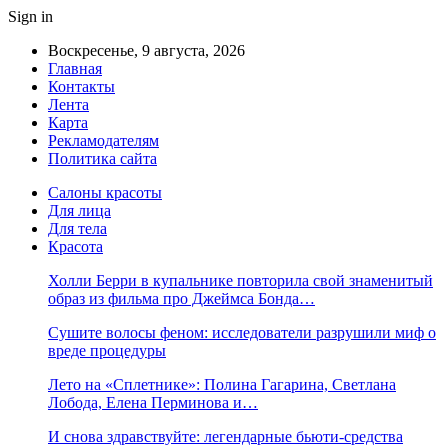
Sign in
Воскресенье, 9 августа, 2026
Главная
Контакты
Лента
Карта
Рекламодателям
Политика сайта
Салоны красоты
Для лица
Для тела
Красота
Холли Берри в купальнике повторила свой знаменитый
образ из фильма про Джеймса Бонда…
Сушите волосы феном: исследователи разрушили миф о
вреде процедуры
Лето на «Сплетнике»: Полина Гагарина, Светлана
Лобода, Елена Перминова и…
И снова здравствуйте: легендарные бьюти-средства