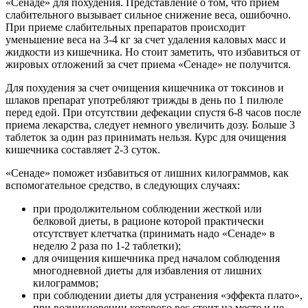
«Сенаде» для похудения. Представление о том, что прием
слабительного вызывает сильное снижение веса, ошибочно.
При приеме слабительных препаратов происходит
уменьшение веса на 3-4 кг за счет удаления каловых масс и
жидкости из кишечника. Но стоит заметить, что избавиться от
жировых отложений за счет приема «Сенаде» не получится.
Для похудения за счет очищения кишечника от токсинов и
шлаков препарат употребляют трижды в день по 1 пилюле
перед едой. При отсутствии дефекации спустя 6-8 часов после
приема лекарства, следует немного увеличить дозу. Больше 3
таблеток за один раз принимать нельзя. Курс для очищения
кишечника составляет 2-3 суток.
«Сенаде» поможет избавиться от лишних килограммов, как
вспомогательное средство, в следующих случаях:
при продолжительном соблюдении жесткой или
белковой диеты, в рационе которой практически
отсутствует клетчатка (принимать надо «Сенаде» в
неделю 2 раза по 1-2 таблетки);
для очищения кишечника пред началом соблюдения
многодневной диеты для избавления от лишних
килограммов;
при соблюдении диеты для устранения «эффекта плато»,
при возникновении которого вес стоит на месте и не