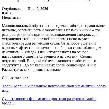
Опубликовано
Июл 9, 2020
0
413
Поделится
Малоподвижный образ жизни, сидячая работа, неправильное
питание, беременность и заболевания прямой кишки – это
распространенные причины возникновения запоров. Для
устранения этой неприятной проблемы используют
слабительное для регуляции стула. От запоров у детей и
взрослых эффективно помогают таблетки с послабляющим
действием «Сенаде». Они изготовляются на основе
натурального сырья, полученного из растения Сенны
остролистной. В одной таблетке данного слабительного
содержится 13,5 мг кальциевых солей сеннозидов А и В.
Рассмотрим, как принимать сенаде.
Сейчас читают:
Холли Берри в купальнике повторила свой знаменитый образ
из…
Сушите волосы феном: исследователи разрушили миф о
вреде…