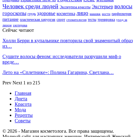
Человек среди людей
волосы
Экстерьер
Экспертиза красоты
лицо
гороскопы
здоровье
косметика
грудь
парфюмерия
макияж
ногти
питание
пластическая хирургия
спорт
тесты
тренировка
стоматология
уход за
лицом
эзотерика
Сейчас читают
Холли Берри в купальнике повторила свой знаменитый образ
из…
Сушите волосы феном: исследователи разрушили миф о
вреде…
Лето на «Сплетнике»: Полина Гагарина, Светлана…
Prev
Next
1 из 215
Главная
Диета
Красота
Мода
Рецепты
Советы
© 2026 - Магазин косметолога. Все права защищены.
Модный сайт для настоящих женщин. Интересный Женский