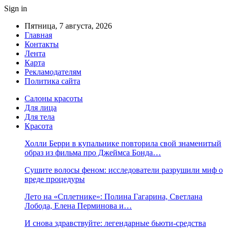
Sign in
Пятница, 7 августа, 2026
Главная
Контакты
Лента
Карта
Рекламодателям
Политика сайта
Салоны красоты
Для лица
Для тела
Красота
Холли Берри в купальнике повторила свой знаменитый
образ из фильма про Джеймса Бонда…
Сушите волосы феном: исследователи разрушили миф о
вреде процедуры
Лето на «Сплетнике»: Полина Гагарина, Светлана
Лобода, Елена Перминова и…
И снова здравствуйте: легендарные бьюти-средства