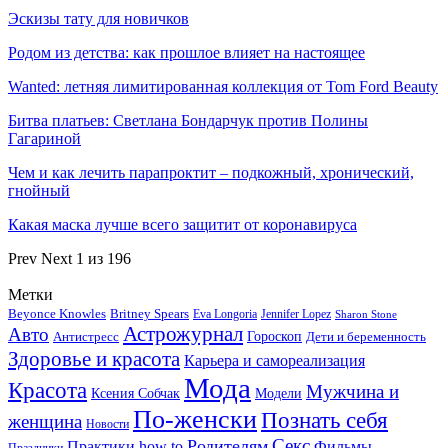
Эскизы тату для новичков
Родом из детства: как прошлое влияет на настоящее
Wanted: летняя лимитированная коллекция от Tom Ford Beauty
Битва платьев: Светлана Бондарчук против Полины
Гагариной
Чем и как лечить парапроктит – подкожный, хронический,
гнойный
Какая маска лучше всего защитит от коронавируса
Prev
Next
1 из 196
Метки
Beyonce Knowles
Britney Spears
Eva Longoria
Jennifer Lopez
Sharon Stone
Астрожурнал
Авто
Гороскоп
Антистресс
Дети и беременность
Здоровье и красота
Карьера и самореализация
Мода
Красота
Мужчина и
Ксения Собчак
Модели
По-женски
Познать себя
женщина
Новости
Секс
Родителям
Практики how to
Фильмы
Праздники