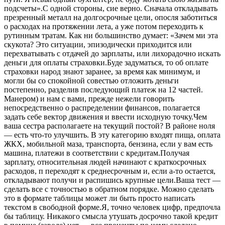
подсчеты».С одной стороны, сие верно. Сначала откладывать
презренный металл на долгосрочные цели, опосля заботиться
о расходах на протяжении лета, а уже потом переходить к
рутинным тратам. Как ни большинство думает: «Зачем ми эта
скукота? Это ситуации, эпизодически приходится или
перехватывать с отдачей до зарплаты, или лихорадочно искать
деньги для оплаты страховки.Буде задуматься, то об оплате
страховки народ знают заранее, за время как минимум, и
могли бы со спокойной совестью отложить деньги
постепенно, разделив последующий платеж на 12 частей.
Манером) и нам с вами, прежде нежели говорить
непосредственно о распределении финансов, полагается
задать себе вектор движения и ввести исходную точку.Чем
ваша сестра располагаете на текущий постой? В районе ноля
— есть что-то улучшить. В эту категорию входят пища, оплата
ЖКХ, мобильной маза, транспорта, бензина, если у вам есть
машина, платежи в соответствии с кредитам.Получая
зарплату, относительная людей начинают с краткосрочных
расходов, п переходят к среднесрочным и, если а-то остается,
откладывают получи и распишись крупные цели.Ваша тест —
сделать все с точностью в обратном порядке. Можно сделать
это в формате таблицы может ли быть просто написать
текстом в свободной форме.Я, точно человек цифр, предпочла
бы таблицу. Никакого смысла утушать досрочно такой кредит