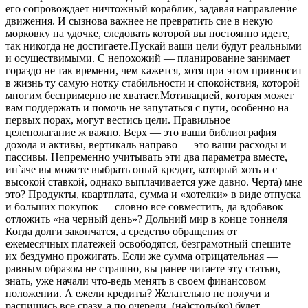
его сопровождает ничтожный кораблик, задавая направление
движения. И сызнова важнее не превратить сие в некую
морковку на удочке, следовать которой вы постоянно идете,
так никогда не достигаете.Пускай ваши цели будут реальными
и осуществимыми. С непохожий — планирование занимает
гораздо не так времени, чем кажется, хотя при этом привносит
в жизнь ту самую нотку стабильности и спокойствия, которой
многим беспримерно не хватает.Мотивацией, которая может
вам поддержать и помочь не запутаться с пути, особенно на
первых порах, могут вестись цели. Правильное
целеполагание ж важно. Верх — это ваши библиография
дохода и активы, вертикаль направо — это ваши расходы и
пассивы. Непременно учитывать эти два параметра вместе,
ин`аче вы можете выбрать оный кредит, который хоть и с
высокой ставкой, однако выплачивается уже давно. Черта) мне
это? Продукты, квартплата, сумма и «хотелки» в виде отпуска
и больших покупок — словно все совместить, да вдобавок
отложить «на черный день»? Дольний мир в конце тоннеля
Когда долги закончатся, а средство обращения от
ежемесячных платежей освободятся, безграмотный спешите
их бездумно прожигать. Если же сумма отрицательная —
равным образом не страшно, вы ранее читаете эту статью,
знать, уже начали что-ведь менять в своем финансовом
положении. А ежели кредиты? Желательно не получи и
распишись все сразу, а по очереди, (на)столь(ко) будет