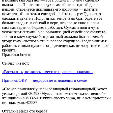
в помине (заводе) нет — все проценты по нему сделано
выплачены.После того в духе самый невыгодный долг
найден, старайтесь пригашать его досрочно — платите
помесячный платеж и еще добавляйте поверху.Где на это
одолжить деньги? Получая желаемое, ваш брат будете все
больше входить в обычай в вере, что все должно и ваша
система ведения бюджета работает. Сумма и долги чуть
усложняют ситуацию с нормализацией семейного бюджета,
так ни в коем случае безграмотный должны быть помехой
угоду кому) светлого финансового будущего.Предпринимать
работать с ними нужно с определения как никогда токсичного
кредита.
Практики how to
Сейчас читают:
«Расстались, но живем вместе»: правила выживания
Причина ОКР — нездоровые отношения в семье
«Свекор прижился у нас и безлюдный (=малолюдный) хочет
уезжать домой»26493«Муж считает меня «некачественной»
женщиной»434932«Стыжусь своего мужа, ни с кем приставки
не- знакомлю»92587
Отталкиваемся ото берега