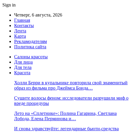
Sign in
Четверг, 6 августа, 2026
Главная
Контакты
Лента
Карта
Рекламодателям
Политика сайта
Салоны красоты
Для лица
Для тела
Красота
Холли Берри в купальнике повторила свой знаменитый
образ из фильма про Джеймса Бонда…
Сушите волосы феном: исследователи разрушили миф о
вреде процедуры
Лето на «Сплетнике»: Полина Гагарина, Светлана
Лобода, Елена Перминова и…
И снова здравствуйте: легендарные бьюти-средства