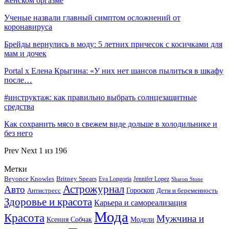
женском оргазме
Ученые назвали главный симптом осложнений от
коронавируса
Брейды вернулись в моду: 5 летних причесок с косичками для
мам и дочек
Portal x Елена Крыгина: «У них нет шансов пылиться в шкафу
после…
#инструктаж: как правильно выбрать солнцезащитные
средства
Как сохранить мясо в свежем виде дольше в холодильнике и
без него
Prev
Next
1 из 196
Метки
Beyonce Knowles
Britney Spears
Eva Longoria
Jennifer Lopez
Sharon Stone
Астрожурнал
Авто
Гороскоп
Антистресс
Дети и беременность
Здоровье и красота
Карьера и самореализация
Мода
Красота
Мужчина и
Ксения Собчак
Модели