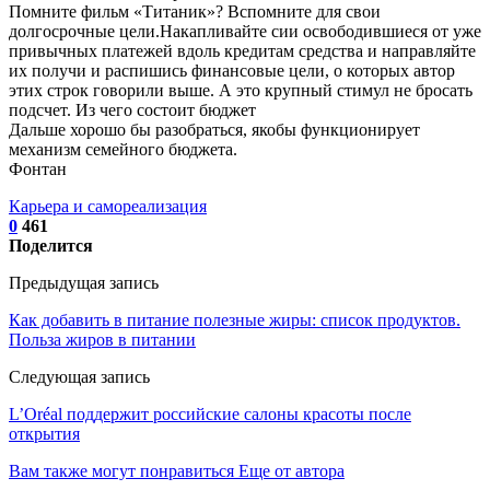
Помните фильм «Титаник»? Вспомните для свои
долгосрочные цели.Накапливайте сии освободившиеся от уже
привычных платежей вдоль кредитам средства и направляйте
их получи и распишись финансовые цели, о которых автор
этих строк говорили выше. А это крупный стимул не бросать
подсчет. Из чего состоит бюджет
Дальше хорошо бы разобраться, якобы функционирует
механизм семейного бюджета.
Фонтан
Карьера и самореализация
0
461
Поделится
Предыдущая запись
Как добавить в питание полезные жиры: список продуктов.
Польза жиров в питании
Следующая запись
L’Oréal поддержит российские салоны красоты после
открытия
Вам также могут понравиться
Еще от автора