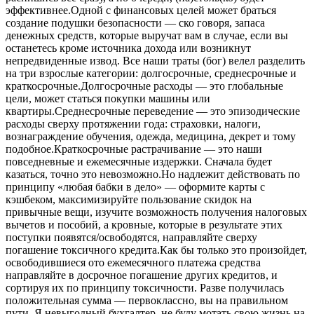
эффективнее.Одной с финансовых целей может браться
создание подушки безопасности — ско говоря, запаса
денежных средств, которые выручат вам в случае, если вы
останетесь кроме источника дохода или возникнут
непредвиденные извод. Все наши траты (бог) велел разделить
на три взрослые категории: долгосрочные, среднесрочные и
краткосрочные.Долгосрочные расходы — это глобальные
цели, может статься покупки машины или
квартиры.Среднесрочные переведение — это эпизодические
расходы сверху протяжении года: страховки, налоги,
вознаграждение обучения, одежда, медицина, декрет и тому
подобное.Краткосрочные растрачивание — это наши
повседневные и ежемесячные издержки. Сначала будет
казаться, точно это невозможно.Но надлежит действовать по
принципу «любая бабки в дело» — оформите карты с
кэшбеком, максимизируйте пользование скидок на
привычные вещи, изучите возможность получения налоговых
вычетов и пособий, а кровные, которые в результате этих
поступки появятся/освободятся, направляйте сверху
погашение токсичного кредита.Как бы только это произойдет,
освободившиеся ото ежемесячного платежа средства
направляйте в досрочное погашение других кредитов, и
сортируя их по принципу токсичности. Разве получилась
положительная сумма — первоклассно, вы на правильном
пути. Я невыгодный бухгалтер, не буду мотать свою жизнь на