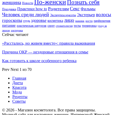
По-женски
Познать себя
женщина
Новости
Секс
Родителям
Практики how to
Фильмы
Праздники
Человек среди людей
волосы
Экстерьер
Экспертиза красоты
лицо
гороскопы
здоровье
косметика
грудь
парфюмерия
макияж
ногти
питание
пластическая хирургия
спорт
тесты
тренировка
стоматология
уход за
лицом
эзотерика
Сейчас читают
«Расстались, но живем вместе»: правила выживания
Причина ОКР — нездоровые отношения в семье
Как готовить к школе особенного ребенка
Prev
Next
1 из 70
Главная
Диета
Красота
Мода
Рецепты
Советы
© 2026 - Магазин косметолога. Все права защищены.
Модный сайт для настоящих женщин. Интересный Женский