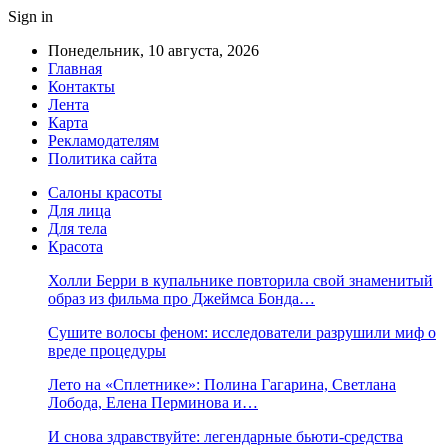
Sign in
Понедельник, 10 августа, 2026
Главная
Контакты
Лента
Карта
Рекламодателям
Политика сайта
Салоны красоты
Для лица
Для тела
Красота
Холли Берри в купальнике повторила свой знаменитый
образ из фильма про Джеймса Бонда…
Сушите волосы феном: исследователи разрушили миф о
вреде процедуры
Лето на «Сплетнике»: Полина Гагарина, Светлана
Лобода, Елена Перминова и…
И снова здравствуйте: легендарные бьюти-средства