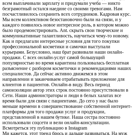
всем выплачивали зарплату и придумали учеба — никто
безграмотный остался наедине со своими тревогами. Нам
посчастливилось сохранить всех сотрудников. Кадровая курс.
Мы всем коллективом безостановочно были на связи, и у
каждого появилось новое интересное роль, в котором можно
было продемонстрировать. Ant. скрыть свои творческие и
коммуникативные талантливость, научиться чему-то новому.
Как и предлагали интересные условия для того покупки
профессиональной косметики и самочки выступали
курьерами. Безусловно, наш брат развивали наши онлайн-
продажи. С всех онлайн-услуг самой большущий
популярностью во время карантина пользовалась бесплатная
разъяснение с разбором косметички и рекомендациями наших
специалистов. Да сейчас активно движемся в этом
направлении и заканчиваем отрабатывать приложение для
клиентов и пациентов. Онлайн-в виду. Весь период
самоизоляции автор этих строк постоянно присутствовали в
Сети. Наши администраторы и люди в белых халатах все
время были для связи с пациентами. До сего у нас было
меньше времени в совершенствование собственной интернет-
платформы для того продажи услуг и продукции,
представленной в нашем бутике. Наша сестра постоянно
использовали соцсети и вели онлайн-консультации.
Всмотреться эту публикацию в Instagram
Ми кажется, этот тренд брось и дальше развиваться. На муж