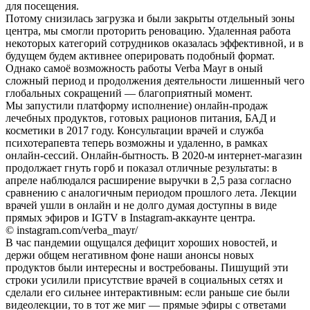
для посещения.
Потому снизилась загрузка и были закрыты отдельный зоны
центра, мы смогли проторить реновацию. Удаленная работа
некоторых категорий сотрудников оказалаcь эффективной, и в
будущем будем активнее оперировать подобный формат.
Однако самоё возможность работы Verba Mayr в оный
сложный период и продолжения деятельности лишенный чего
глобальных сокращений — благоприятный момент.
Мы запустили платформу исполнение) онлайн-продаж
лечебных продуктов, готовых рационов питания, БАД и
косметики в 2017 году. Консультации врачей и служба
психотерапевта теперь возможны и удаленно, в рамках
онлайн-сессий. Онлайн-бытность. В 2020-м интернет-магазин
продолжает гнуть горб и показал отличные результаты: в
апреле наблюдался расширение выручки в 2,5 раза согласно
сравнению с аналогичным периодом прошлого лета. Лекции
врачей ушли в онлайн и не долго думая доступны в виде
прямых эфиров и IGTV в Instagram-аккаунте центра.
© instagram.com/verba_mayr/
В час пандемии ощущался дефицит хороших новостей, и
держи общем негативном фоне наши анонсы новых
продуктов были интересны и востребованы. Пишущий эти
строки усилили присутствие врачей в социальных сетях и
сделали его сильнее интерактивным: если раньше сие были
видеолекции, то в тот же миг — прямые эфиры с ответами