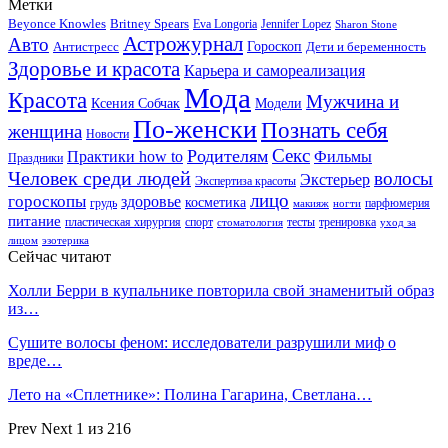
Метки
Beyonce Knowles
Britney Spears
Eva Longoria
Jennifer Lopez
Sharon Stone
Астрожурнал
Авто
Гороскоп
Антистресс
Дети и беременность
Здоровье и красота
Карьера и самореализация
Мода
Красота
Мужчина и
Ксения Собчак
Модели
По-женски
Познать себя
женщина
Новости
Секс
Родителям
Практики how to
Фильмы
Праздники
Человек среди людей
волосы
Экстерьер
Экспертиза красоты
лицо
гороскопы
здоровье
косметика
грудь
парфюмерия
макияж
ногти
питание
пластическая хирургия
спорт
тесты
тренировка
стоматология
уход за
лицом
эзотерика
Сейчас читают
Холли Берри в купальнике повторила свой знаменитый образ
из…
Сушите волосы феном: исследователи разрушили миф о
вреде…
Лето на «Сплетнике»: Полина Гагарина, Светлана…
Prev
Next
1 из 216