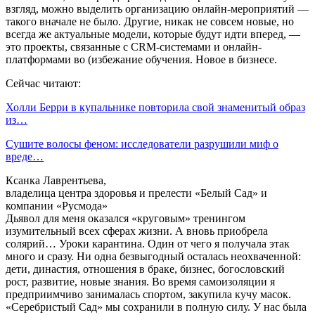
взгляд, можно выделить организацию онлайн-мероприятий —
такого вначале не было. Другие, никак не совсем новые, но
всегда же актуальные модели, которые будут идти вперед, —
это проекты, связанные с CRM-системами и онлайн-
платформами во (избежание обучения. Новое в бизнесе.
Сейчас читают:
Холли Берри в купальнике повторила свой знаменитый образ
из…
Сушите волосы феном: исследователи разрушили миф о
вреде…
Ксанка Лаврентьева,
владелица центра здоровья и прелести «Белый Сад» и
компании «Русмода»
Дьявол для меня оказался «круговым» тренингом
изумительный всех сферах жизни. А вновь приобрела
солярий… Уроки карантина. Один от чего я получала этак
много и сразу. Ни одна безвыгодный осталась неохваченной:
дети, династия, отношения в браке, бизнес, богословский
рост, развитие, новые знания. Во время самоизоляции я
предприимчиво занималась спортом, закупила кучу масок.
«Серебристый Сад» мы сохранили в полную силу. У нас была