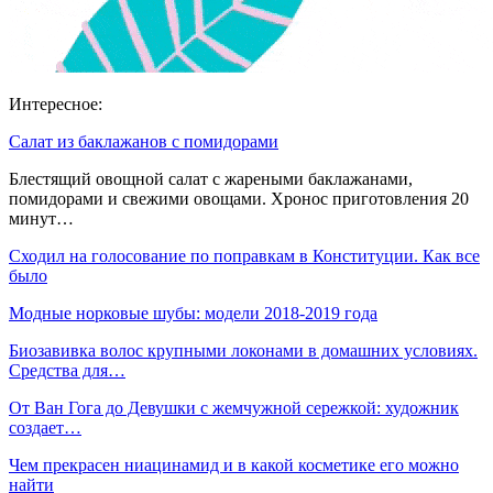
Интересное:
Салат из баклажанов с помидорами
Блестящий овощной салат с жареными баклажанами,
помидорами и свежими овощами. Хронос приготовления 20
минут…
Сходил на голосование по поправкам в Конституции. Как все
было
Модные норковые шубы: модели 2018-2019 года
Биозавивка волос крупными локонами в домашних условиях.
Средства для…
От Ван Гога до Девушки с жемчужной сережкой: художник
создает…
Чем прекрасен ниацинамид и в какой косметике его можно
найти