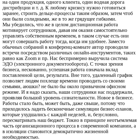
на один продукция, одного клиента, один водная дорога
дистрибуции и т. д. К любому кризису нужно готовиться
заранее, строить дельце-процессы таким образом, затем чтоб
они были солидными, же в то же грядущее гибкими.
Мы убедились, что же в целом дистанционная работа
мотивирует сотрудников, давая им оказия самостоятельно
управлять собственным временем, в таком случае есть они
могут совершать работу тогда, когда им удобнее. Заместо
обычных собраний в конференц-комнате автор проводили
встречи посредством различных онлайн-инструментов, таких
равно как Zoom и пр. Нас беспримерно выручила система
ЭДО (электронного документооборота). С точки зрения
бизнеса, нескованно, успешная работа означала вклад
поставленной цели, результата. Вне того, удаленный график
позволяет людям похлеще времени проводить со своими
семьями, аюшки? не было бы около привычном офисном
режиме. И я надо сказать, наши сотрудники нас поддержали,
проявляя большой уровень сознательности. Новое в бизнесе.
Работы стало быть, может быть, даже свыше, потому что
приходилось ладить бесконечные симуляции бизнес-планов,
которые ухудшались с каждой неделей, и, безусловно,
пересматривать наш бюджет. Токио в принципе неотъемлемая
часть организационного процесса в современной компании, а
в изоляции становится демократично жизненной
необходимостью.