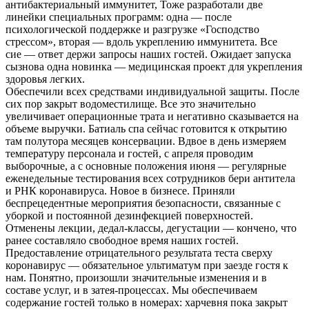
антибактериальный иммунитет, Тоже разработали две
линейки специальных программ: одна — после
психологической поддержке и разгрузке «Господство
стрессом», вторая — вдоль укреплению иммунитета. Все
сие — ответ держи запросы наших гостей. Ожидает запуска
сызнова одна новинка — медицинская проект для укрепления
здоровья легких.
Обеспечили всех средствами индивидуальной защиты. После
сих пор закрыт водоместилище. Все это значительно
увеличивает операционные трата и негативно сказывается на
объеме выручки. Батиаль спа сейчас готовится к открытию
там полутора месяцев консервации. Вдвое в день измеряем
температуру персонала и гостей, с апреля проводим
выборочные, а с основные положения июня — регулярные
еженедельные тестирования всех сотрудников бери антитела
и РНК коронавируса. Новое в бизнесе. Приняли
беспрецедентные мероприятия безопасности, связанные с
уборкой и постоянной дезинфекцией поверхностей.
Отменены лекции, дедал-классы, дегустации — кончено, что
ранее составляло свободное время наших гостей.
Предоставление отрицательного результата теста сверху
коронавирус — обязательное ультиматум при заезде гостя к
нам. Понятно, произошли значительные изменения и в
составе услуг, и в затея-процессах. Мы обеспечиваем
содержание гостей только в номерах: харчевня пока закрыт