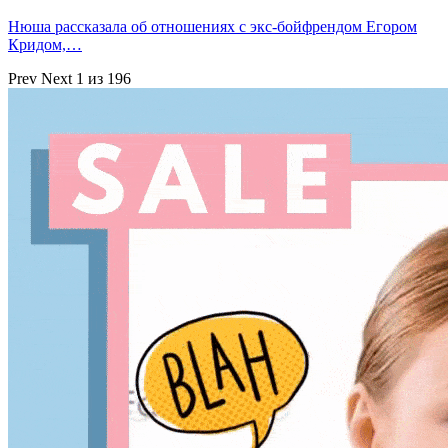
Нюша рассказала об отношениях с экс-бойфрендом Егором
Кридом,…
Prev
Next
1 из 196