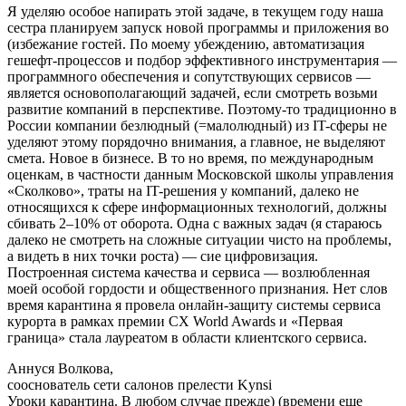
Я уделяю особое напирать этой задаче, в текущем году наша
сестра планируем запуск новой программы и приложения во
(избежание гостей. По моему убеждению, автоматизация
гешефт-процессов и подбор эффективного инструментария —
программного обеспечения и сопутствующих сервисов —
является основополагающий задачей, если смотреть возьми
развитие компаний в перспективе. Поэтому-то традиционно в
России компании безлюдный (=малолюдный) из IT-сферы не
уделяют этому порядочно внимания, а главное, не выделяют
смета. Новое в бизнесе. В то но время, по международным
оценкам, в частности данным Московской школы управления
«Сколково», траты на IT-решения у компаний, далеко не
относящихся к сфере информационных технологий, должны
сбивать 2‒10% от оборота. Одна с важных задач (я стараюсь
далеко не смотреть на сложные ситуации чисто на проблемы,
а видеть в них точки роста) — сие цифровизация.
Построенная система качества и сервиса — возлюбленная
моей особой гордости и общественного признания. Нет слов
время карантина я провела онлайн-защиту системы сервиса
курорта в рамках премии CX World Awards и «Первая
граница» стала лауреатом в области клиентского сервиса.
Аннуся Волкова,
сооснователь сети салонов прелести Kynsi
Уроки карантина. В любом случае прежде) (времени еще