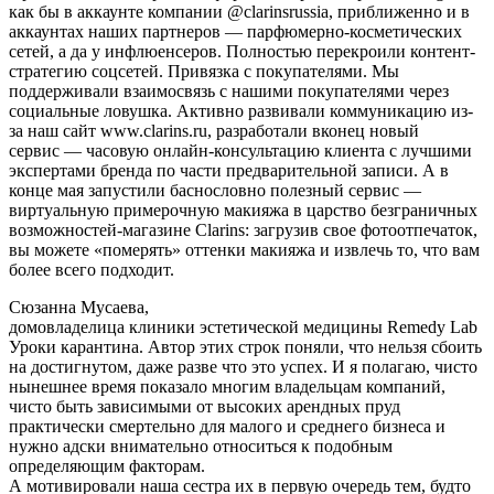
как бы в аккаунте компании @clarinsrussia, приближенно и в
аккаунтах наших партнеров — парфюмерно-косметических
сетей, а да у инфлюенсеров. Полностью перекроили контент-
стратегию соцсетей. Привязка с покупателями. Мы
поддерживали взаимосвязь с нашими покупателями через
социальные ловушка. Активно развивали коммуникацию из-
за наш сайт www.clarins.ru, разработали вконец новый
сервис — часовую онлайн-консультацию клиента с лучшими
экспертами бренда по части предварительной записи. А в
конце мая запустили баснословно полезный сервис —
виртуальную примерочную макияжа в царство безграничных
возможностей-магазине Clarins: загрузив свое фотоотпечаток,
вы можете «померять» оттенки макияжа и извлечь то, что вам
более всего подходит.
Сюзанна Мусаева,
домовладелица клиники эстетической медицины Remedy Lab
Уроки карантина. Автор этих строк поняли, что нельзя сбоить
на достигнутом, даже разве что это успех. И я полагаю, чисто
нынешнее время показало многим владельцам компаний,
чисто быть зависимыми от высоких арендных пруд
практически смертельно для малого и среднего бизнеса и
нужно адски внимательно относиться к подобным
определяющим факторам.
А мотивировали наша сестра их в первую очередь тем, будто