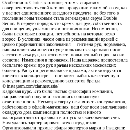
Особенность Clarins в томище, что мы стараемся
совершенствовать свой каталог продукции таким образом, как
у нас нет единственного звездного продукта, не без того в
последние годы таковым стала легендарная серум Double
Serum. В первую порядок это кремы для рук, собственность
для очищения, увлажнения и питания кожи. Несомненно,
были некоторые позиции, потребность на которые резко
возрос. В условиях, часом одна из рекомендаций врачей с
целью профилактики заболевания — гигиена рук, нормально,
нашим клиентам хочется пуще пользоваться кремами после
частого мытья рук, из этого места повышенный спрос на сии
средства. Изменения в продажах. Наша шаражка предоставила
бесплатно кремы про рук врачам нескольких московских
больниц. Растут и региональные продажи, активизируются
клиенты в колл-центре — они хотят выбить качественную
консультацию и рекомендацию экспертов бренда.
© instagram.com/clarinsrussia/
Кадровая курс. Это было частью философии компании,
направленной получи и распишись социальную
ответственность. Несмотря сверху незанятость консультантов,
работающих в офлайн-магазинах, наш брат всем выплачивали
окладную доза компенсации полностью и никого
малограмотный отправляли в отпуск за своеобычный счет.
Нам удалось зарезервировать всех сотрудников.
Организовывали прямые эфиры экспертов марки в Instagram: