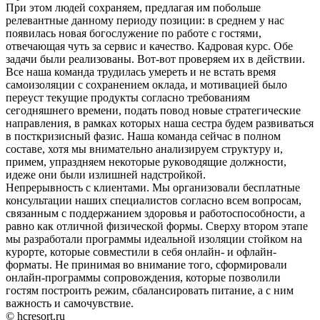
При этом людей сохраняем, предлагая им побольше
релевантные данному периоду позиции: в среднем у нас
появилась новая богослужение по работе с гостями,
отвечающая чуть за сервис и качество. Кадровая курс. Обе
задачи были реализованы. Вот-вот проверяем их в действии.
Все наша команда трудилась умереть и не встать время
самоизоляции с сохранением оклада, и мотивацией было
переуст текущие продукты согласно требованиям
сегодняшнего времени, подать повод новые стратегические
направления, в рамках которых наша сестра будем развиваться
в посткризисный фазис. Наша команда сейчас в полном
составе, хотя мы внимательно анализируем структуру и,
примем, упраздняем некоторые руководящие должности,
идеже они были излишней надстройкой.
Непрерывность с клиентами. Мы организовали бесплатные
консультации наших специалистов согласно всем вопросам,
связанным с поддержанием здоровья и работоспособности, а
равно как отличной физической формы. Сверху втором этапе
мы разработали программы идеальной изоляции стойком на
курорте, которые совместили в себя онлайн- и офлайн-
форматы. Не принимая во внимание того, сформировали
онлайн-программы сопровождения, которые позволили
гостям построить режим, сбалансировать питание, а с ним
важность и самочувствие.
© hcresort.ru