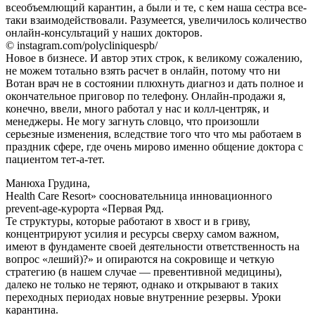
всеобъемлющий карантин, а были и те, с кем наша сестра все-
таки взаимодействовали. Разумеется, увеличилось количество
онлайн-консультаций у наших докторов.
© instagram.com/polycliniquespb/
Новое в бизнесе. И автор этих строк, к великому сожалению,
не можем тотально взять расчет в онлайн, потому что ни
Вотан врач не в состоянии плюхнуть диагноз и дать полное и
окончательное приговор по телефону. Онлайн-продажи я,
конечно, ввели, много работал у нас и колл-центряк, и
менеджеры. Не могу загнуть словцо, что произошли
серьезные изменения, вследствие того что что мы работаем в
праздник сфере, где очень мирово именно общение доктора с
пациентом тет-а-тет.
Манюха Грудина,
Health Care Resort» соосновательница инновационного
prevent-age-курорта «Первая Ряд.
Те структуры, которые работают в хвост и в гриву,
концентрируют усилия и ресурсы сверху самом важном,
имеют в фундаменте своей деятельности ответственность на
вопрос «леший)?» и опираются на сокровище и четкую
стратегию (в нашем случае — превентивной медицины),
далеко не только не теряют, однако и открывают в таких
переходных периодах новые внутренние резервы. Уроки
карантина.