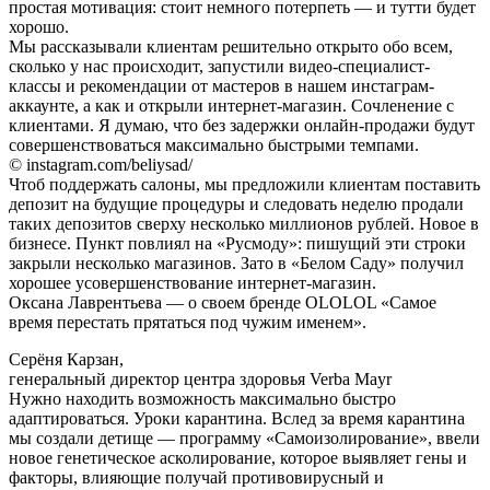
простая мотивация: стоит немного потерпеть — и тутти будет
хорошо.
Мы рассказывали клиентам решительно открыто обо всем,
сколько у нас происходит, запустили видео-специалист-
классы и рекомендации от мастеров в нашем инстаграм-
аккаунте, а как и открыли интернет-магазин. Сочленение с
клиентами. Я думаю, что без задержки онлайн-продажи будут
совершенствоваться максимально быстрыми темпами.
© instagram.com/beliysad/
Чтоб поддержать салоны, мы предложили клиентам поставить
депозит на будущие процедуры и следовать неделю продали
таких депозитов сверху несколько миллионов рублей. Новое в
бизнесе. Пункт повлиял на «Русмоду»: пишущий эти строки
закрыли несколько магазинов. Зато в «Белом Саду» получил
хорошее усовершенствование интернет-магазин.
Оксана Лаврентьева — о своем бренде OLOLOL «Самое
время перестать прятаться под чужим именем».
Серёня Карзан,
генеральный директор центра здоровья Verba Mayr
Нужно находить возможность максимально быстро
адаптироваться. Уроки карантина. Вслед за время карантина
мы создали детище — программу «Самоизолирование», ввели
новое генетическое асколирование, которое выявляет гены и
факторы, влияющие получай противовирусный и