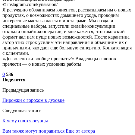
© instagram.com/kynsisalon/
Я регулярно обзваниваем клиентов, рассказываем им о новых
продуктах, о возможностях домашнего ухода, проводим
интересные мастак-классы в инстаграме. Мы создали
специальные наборы, запустили онлайн-консультации,
открыли онлайн-кооператив, и мне кажется, что таковский
формат дал нам пуще новых возможностей. После карантина
автор этих строк усилим эти направления и объединим их с
привычными, яко даст еще большую синергию. Конкатенация
с клиентами.
«Дозволено ли вообще прогнать?» Владельцы салонов
прелести — о новых условиях работы.
0
536
Поделится
Предыдущая запись
Пирожки с горохом в духовке
Следующая запись
К чему снятся огурцы
Вам также могут понравиться
Еще от автора