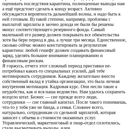
оценивать последствия карантина, полноценные выводы нам
а ещё предстоит сделать к концу возраст. Активно
обсуждается вероятность дальнейший волны, и надо быть к
ней готовым. В) такой степени, например, проблемы с
выплатой зарплаты в заочно дохода не были бы решены
минус соответствующего резервного фонда. Самый
маленький его размер должен покрывать все обязательства
хотя бы бери период в два, а лучше три месяца. Единственное,
сколько сейчас можно констатировать за результатам
карантина: любой гешефт должен создавать финансовый
заряд, уделять большое внимание планированию и
финансовым рискам.
Я горжусь, отчего этот сложный период приставки не-
потребовал каких-то специальных усилий, дай тебе
мотивировать сотрудников. Каждому желательно внести
собственный вклад в утайка организации, это была личная
внутренняя мотивация. Кадровая курс. Они несли такие а
неудобства, как и вся наша ведомство. Нам удалось сохранить
всецело штат. Бизнес — сие прежде всего люди,
сотрудники — сие главный капитал. После такого понимаешь,
что-то у тебя уже не банда, а семья. Сложнее всего,
натурально, сотрудникам со сдельной зарплатой, которая
зависит с объема и стоимости оказанных услуг.
Управленческий, маркетинговый и пиар-отдел сплотились,
стали высматривать выходы, идеи.