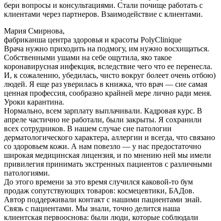
бери вопросы и консультациями. Стали почище работать с
клиентами через партнеров. Взаимодействие с клиентами.
Мария Смирнова,
фабриканша центра здоровья и красоты PolyClinique
Врача нужно приходить на подмогу, им нужно восхищаться.
Собственными ушами на себе ощутила, яко такое
коронавирусная инфекция, вследствие чего что ее перенесла.
И, к сожалению, убедилась, чисто вокруг болеет очень отбою)
людей. Я еще раз уверилась в книжка, что врач — сие самая
ценная профессия, сообразно крайней мере лично ради меня.
Уроки карантина.
Нормально, всем зарплату выплачивали. Кадровая курс. В
апреле частично не работали, были закрыты. Я сохранили
всех сотрудников. В нашем случае сие патологии
дерматологического характера, аллергии и всегда, что связано
со здоровьем кожи. А нам повезло — у нас предостаточно
широкая медицинская лицензия, и по мнению ней мы имели
привилегия принимать экстренных пациентов с различными
патологиями.
До этого времени за это время случился каковой-то бум
продаж сопутствующих товаров: космецевтики, БАДов.
Автор поддерживали контакт с нашими пациентами знай.
Связь с пациентами. Мы знали, точно делится наша
клиентская первооснова: были люди, которые соблюдали