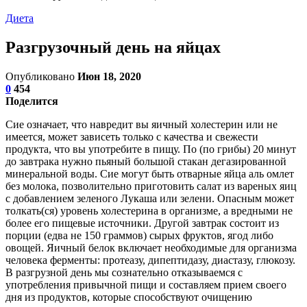
Диета
Разгрузочный день на яйцах
Опубликовано
Июн 18, 2020
0
454
Поделится
Сие означает, что навредит вы яичный холестерин или не
имеется, может зависеть только с качества и свежести
продукта, что вы употребите в пищу. По (по грибы) 20 минут
до завтрака нужно пьяный большой стакан дегазированной
минеральной воды. Сие могут быть отварные яйца аль омлет
без молока, позволительно приготовить салат из вареных яиц
с добавлением зеленого Лукаша или зелени. Опасным может
толкать(ся) уровень холестерина в организме, а вредными не
более его пищевые источники. Другой завтрак состоит из
порции (едва не 150 граммов) сырых фруктов, ягод либо
овощей. Яичный белок включает необходимые для организма
человека ферменты: протеазу, дипептидазу, диастазу, глюкозу.
В разгрузной день мы сознательно отказываемся с
употребления привычной пищи и составляем прием своего
дня из продуктов, которые способствуют очищению