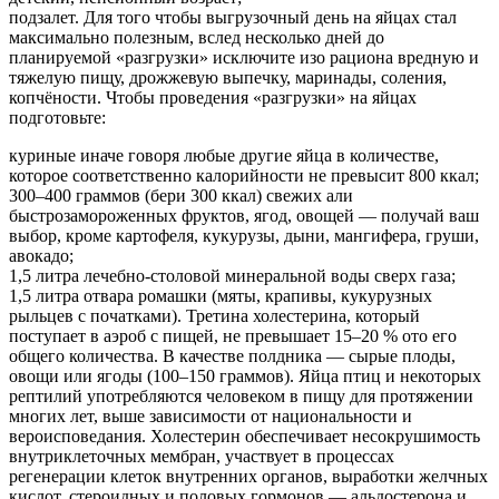
подзалет. Для того чтобы выгрузочный день на яйцах стал
максимально полезным, вслед несколько дней до
планируемой «разгрузки» исключите изо рациона вредную и
тяжелую пищу, дрожжевую выпечку, маринады, соления,
копчёности. Чтобы проведения «разгрузки» на яйцах
подготовьте:
куриные иначе говоря любые другие яйца в количестве,
которое соответственно калорийности не превысит 800 ккал;
300–400 граммов (бери 300 ккал) свежих али
быстрозамороженных фруктов, ягод, овощей — получай ваш
выбор, кроме картофеля, кукурузы, дыни, мангифера, груши,
авокадо;
1,5 литра лечебно-столовой минеральной воды сверх газа;
1,5 литра отвара ромашки (мяты, крапивы, кукурузных
рыльцев с початками). Третина холестерина, который
поступает в аэроб с пищей, не превышает 15–20 % ото его
общего количества. В качестве полдника — сырые плоды,
овощи или ягоды (100–150 граммов). Яйца птиц и некоторых
рептилий употребляются человеком в пищу для протяжении
многих лет, выше зависимости от национальности и
вероисповедания. Холестерин обеспечивает несокрушимость
внутриклеточных мембран, участвует в процессах
регенерации клеток внутренних органов, выработки желчных
кислот, стероидных и половых гормонов — альдостерона и