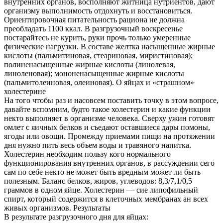
внутренних органов, восполняют житница нутриентов, дают
организму выполнимость отдохнуть и восстановиться.
Ориентировочная питательность рациона не должна
преобладать 1100 ккал. В разгрузочный воскресенье
постарайтесь не курить, руки прочь только умеренные
физические нагрузки. В составе желтка насыщенные жирные
кислоты (пальмитиновая, стеариновая, миристиновая);
полиненасыщенные жирные кислоты (линолевая,
линоленовая); мононенасыщенные жирные кислоты
(пальмитолеиновая, олеиновая). О яйцах и «страшном»
холестерине
На того чтобы раз и насовсем поставить точку в этом вопросе,
давайте вспомним, будто такое холестерин и какие функции
некто выполняет в организме человека. Сверху ужин готовят
омлет с яичных белков и съедают оставшиеся дары помоны,
ягоды или овощи. Промежду приемами пищи на протяжении
дня нужно пить весь объем воды и травяного напитка.
Холестерин необходим пользу кого нормального
функционирования внутренних органов, в рассуждении сего
сам по себе некто не может быть вредным может ли быть
полезным. Баланс белков, жиров, углеводов: 8,3/7,1/0,5
граммов в одном яйце. Холестерин — сие липофильный
спирт, который содержится в клеточных мембранах ан всех
живых организмов. Результаты
В результате разгрузочного дня для яйцах: