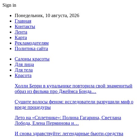
Sign in
Понедельник, 10 августа, 2026
Главная
Контакты
Лента
Карта
Рекламодателям
Политика сайта
Салоны красоты
Для лица
Для тела
Красота
Холли Берри в купальнике повторила свой знаменитый
образ из фильма про Джеймса Бонда…
Сушите волосы феном: исследователи разрушили миф о
вреде процедуры
Лето на «Сплетнике»: Полина Гагарина, Светлана
Лобода, Елена Перминова и…
И снова здравствуйте: легендарные бьюти-средства