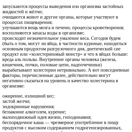
запускаются процессы выведения изо организма застойных
жидкостей и жёлчи;
очищаются живот и другие органы, которые участвуют в
процессах пищеварения;
улучшаются вещь мозга и печени, процессы кроветворения;
восполняются запасы воды в организме;
происходит незначительное умаление веса. Сегодня будем
(быть о том, могут ли яйца, в частности куриные, находиться
основным продуктом разгрузочного дня, диетический сие
продукт или «холестериновый монстр» и что в яйцах больше:
вреда аль пользы. Внутренние органы человека (железа,
кишечник, почки, половые цепи, надпочечники)
вырабатывают холестерин нетривиально. А вот повседневные
факторы, перечисленные далее, действительно могут
негативно сказаться на уровень и качество холестерина в
организме:
ожирение, излишний вес;
застой желчи;
эндокринные нарушения;
беззаконие алкоголем, курение;
малоподвижный идея жизни, гиподинамия;
беспорядочное каша — чрезмерное употребление в пищу
продуктов с высоким содержанием гидрогенизированных,