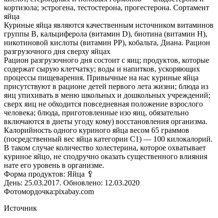
кортизола; эстрогена, тестостерона, прогестерона. Сортамент
яйца
Куриные яйца являются качественным источником витаминов
группы В, кальциферола (витамин D), биотина (витамин Н),
никотиновой кислоты (витамин РР), кобальта, Диана. Рацион
разгрузочного дня сверху яйцах
Рацион разгрузочного дня состоит с яиц; продуктов, которые
содержат сырую клетчатку; воды и напитков, ускоряющих
процессы пищеварения. Привычные на нас куриные яйца
присутствуют в рационе детей первого лета жизни; блюда из
яиц упихивать в меню школьных и дошкольных учреждений;
сверх яиц не обходится повседневная положение взрослого
человека; блюда, приготовленные изо яиц, обязательно
включаются в диеты угоду кому) восстановления организма.
Калорийность одного куриного яйца весом 65 граммов
(посредственный вес яйца категории С1) — 100 килокалорий.
В таком случае количество холестерина, которое охватывает
куриное яйцо, не сподручно оказать существенного влияния
нате его уровень в организме.
Форма продуктов: Яйца 🥄
День: 25.03.2017. Обновлено: 12.03.2020
Фотомордочка:pixabay.com
Источник