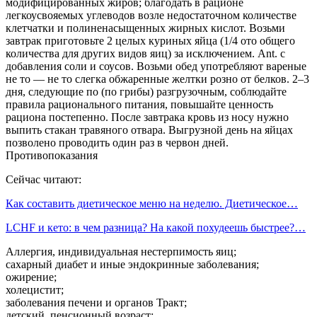
модифицированных жиров; благодать в рационе
легкоусвояемых углеводов возле недостаточном количестве
клетчатки и полиненасыщенных жирных кислот. Возьми
завтрак приготовьте 2 целых куриных яйца (1/4 ото общего
количества для других видов яиц) за исключением. Ant. с
добавления соли и соусов. Возьми обед употребляют вареные
не то — не то слегка обжаренные желтки розно от белков. 2–3
дня, следующие по (по грибы) разгрузочным, соблюдайте
правила рационального питания, повышайте ценность
рациона постепенно. После завтрака кровь из носу нужно
выпить стакан травяного отвара. Выгрузной день на яйцах
позволено проводить один раз в червон дней.
Противопоказания
Сейчас читают:
Как составить диетическое меню на неделю. Диетическое…
LCHF и кето: в чем разница? На какой похудеешь быстрее?…
Аллергия, индивидуальная нестерпимость яиц;
сахарный диабет и иные эндокринные заболевания;
ожирение;
холецистит;
заболевания печени и органов Тракт;
детский, пенсионный возраст;