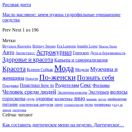
Рисовая диета
Масло масляное: зачем нужны гидрофильные очищающие
средства
Prev
Next
1 из 196
Метки
Beyonce Knowles
Britney Spears
Eva Longoria
Jennifer Lopez
Sharon Stone
Астрожурнал
Авто
Гороскоп
Антистресс
Дети и беременность
Здоровье и красота
Карьера и самореализация
Мода
Красота
Мужчина и
Ксения Собчак
Модели
По-женски
Познать себя
женщина
Новости
Секс
Родителям
Практики how to
Фильмы
Праздники
Человек среди людей
волосы
Экстерьер
Экспертиза красоты
лицо
гороскопы
здоровье
косметика
грудь
парфюмерия
макияж
ногти
питание
пластическая хирургия
спорт
тесты
тренировка
стоматология
уход за
лицом
эзотерика
Сейчас читают
Как составить диетическое меню на неделю. Диетическое…