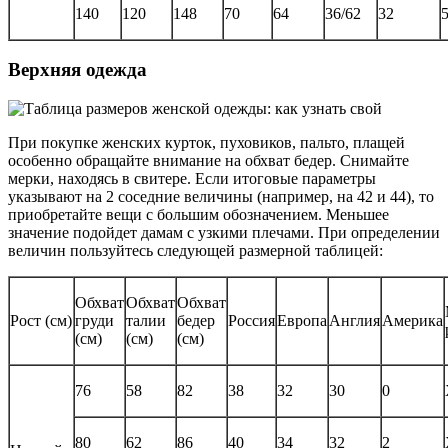
140
120
148
70
64
36/62
32
Верхняя одежда
При покупке женских курток, пуховиков, пальто, плащей
особенно обращайте внимание на обхват бедер. Снимайте
мерки, находясь в свитере. Если итоговые параметры
указывают на 2 соседние величины (например, на 42 и 44), то
приобретайте вещи с большим обозначением. Меньшее
значение подойдет дамам с узкими плечами. При определении
величин пользуйтесь следующей размерной таблицей:
Обхват
Обхват
Обхват
Рост (см)
груди
талии
бедер
Россия
Европа
Англия
Америка
(см)
(см)
(см)
76
58
82
38
32
30
0
80
62
86
40
34
32
2