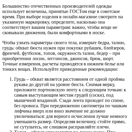
Большинство отечественных производителей одежды
использует величины, принятые ГОСТом еще в советское
время. При выборе изделия в онлайн-магазине смотрите на
указанную маркировку, определите, насколько она
соответствует вашим параметрам: важно, чтобы вещи не
сковывали движения, были комфортными в носке.
Чтобы узнать параметры своего тела, измерьте бедра, талию,
грудь: обхват бюста нужен при покупке рубашек, блейзеров,
френчей, футболок, топов, окружность талии, бедер – при
приобретении лосин, леггинсов, джинсов, брюк, шорт.
Точные измерения, расчеты проводятся в нижнем белье или
тонких вещах. Используйте приведенные рекомендации:
Грудь – обхват является расстоянием от одной проймы
рукава до другой на уровне бюста. Снимая мерку,
приложите портновскую ленту к следующим точкам: к
самым выступающим местам грудей (соски), под
мышечной впадиной. Сзади лента проходит по спине,
без провиса. При передвижении сантиметра по чашкам
лифчика вверх или вниз значение не должно
увеличиваться: для верного исчисления лучше немного
уменьшить размер. Определяя величину, стойте прямо,
не сутультесь, не слишком расправляйте плечи.