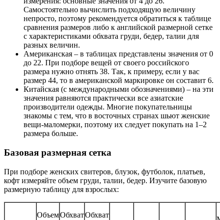
измерения: основные значения от 4 до 26.
Самостоятельно вычислить подходящую величину
непросто, поэтому рекомендуется обратиться к таблице
сравнения размеров либо к английской размерной сетке
с характеристиками обхвата груди, бедер, талии для
разных величин.
Американская – в таблицах представлены значения от 0
до 22. При подборе вещей от своего российского
размера нужно отнять 38. Так, к примеру, если у вас
размер 44, то в американской маркировке он составит 6.
Китайская (с международными обозначениями) – на эти
значения равняются практически все азиатские
производители одежды. Многие покупательницы
знакомы с тем, что в восточных странах шьют женские
вещи-маломерки, поэтому их следует покупать на 1–2
размера больше.
Базовая размерная сетка
При подборе женских свитеров, блузок, футболок, платьев,
кофт измеряйте объем груди, талии, бедер. Изучите базовую
размерную таблицу для взрослых:
Объем
Обхват
Обхват