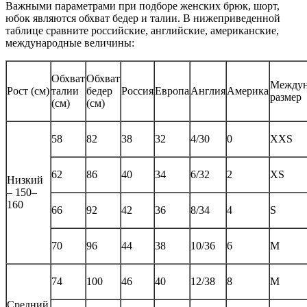
Важными параметрами при подборе женских брюк, шорт,
юбок являются обхват бедер и талии. В нижеприведенной
таблице сравните российские, английские, американские,
международные величины:
Обхват
Обхват
Междун
Рост (см)
талии
бедер
Россия
Европа
Англия
Америка
размер
(см)
(см)
58
82
38
32
4/30
0
XXS
62
86
40
34
6/32
2
XS
Низкий
– 150–
160
66
92
42
36
8/34
4
S
70
96
44
38
10/36
6
M
74
100
46
40
12/38
8
M
Средний