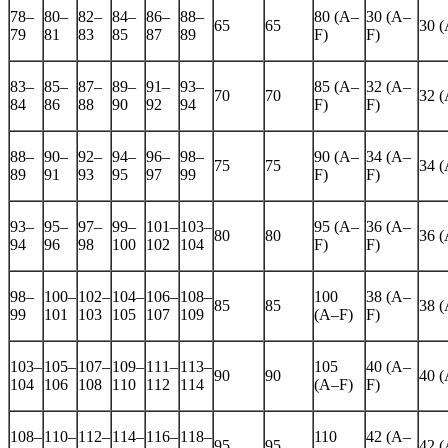
78–
80–
82–
84–
86–
88–
80 (A–
30 (A–
65
65
30 
79
81
83
85
87
89
F)
F)
83–
85–
87–
89–
91–
93–
85 (A–
32 (A–
70
70
32 
84
86
88
90
92
94
F)
F)
88–
90–
92–
94–
96–
98–
90 (A–
34 (A–
75
75
34 
89
91
93
95
97
99
F)
F)
93–
95–
97–
99–
101–
103–
95 (A–
36 (A–
80
80
36 
94
96
98
100
102
104
F)
F)
98–
100–
102–
104–
106–
108–
100
38 (A–
85
85
38 
99
101
103
105
107
109
(A–F)
F)
103–
105–
107–
109–
111–
113–
105
40 (A–
90
90
40 
104
106
108
110
112
114
(A–F)
F)
108–
110–
112–
114–
116–
118–
110
42 (A–
95
95
42 