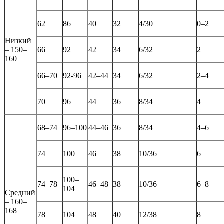
62
86
40
32
4/30
0–2
Низкий
– 150–
66
92
42
34
6/32
2
160
66–70
92-96
42–44
34
6/32
2–4
70
96
44
36
8/34
4
68–74
96–100
44–46
36
8/34
4–6
74
100
46
38
10/36
6
100–
74–78
46–48
38
10/36
6–8
104
Средний
– 160–
168
78
104
48
40
12/38
8