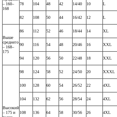
– 160–
78
104
48
42
14/40
10
L
168
82
108
50
44
16/42
12
L
86
112
52
46
18/44
14
XL
Выше
среднего
90
116
54
48
20/46
16
XXL
– 168–
175
94
120
56
50
22/48
18
XXL
98
124
58
52
24/50
20
XXXL
100
128
60
54
26/52
22
4XL
104
132
62
56
28/54
24
4XL
Высокий
– 175 и
108
136
64
58
30/56
26
4XL