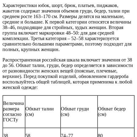
Характеристики юбок, шорт, брюк, платьев, пиджаков,
жакетов содержат значения объемов груди, бедер, талии при
среднем росте 163–170 см. Размеры делятся на маленькие,
средние и большие. К первой категории относятся величины
38–46, подходящие для стройных, худых женщин. Вторая
группа включает маркировки 48–50: для дам средней
комплекции. Третья категория – 52–58 характеризуется
сравнительно большими параметрами, поэтому подходит для
полных, крупных женщин.
Распространенная российская шкала включает значения от 38
до 56. Обхват талии, груди, бедер определяется в зависимости
от разновидности женских вещей (поясные, плечевые,
верхние). Перед покупкой изделий, обновлением гардероба
воспользуйтесь общей таблицей, которая применима к любой
женской одежде:
Величина
размера
Обхват талии
Обхват груди
Обхват бедер
согласно
(см)
(см)
(см)
ГОСТу
38
58
74–77
80