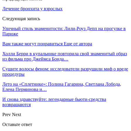
Лечение бронхита у взрослых
Следующая запись
Уличный стиль знаменитости: Лили-Роуз Депп на прогулке в
Париже
Вам также могут понравиться
Еще от автора
Холли Берри в купальнике повторила свой знаменитый образ
из фильма про Джеймса Бонда…
Сушите волосы феном: исследователи разрушили миф о вреде
процедуры
Лето на «Сплетнике»: Полина Гагарина, Светлана Лобода,
Елена Перминова и…
И снова здравствуйте: легендарные бьюти-средства
возвращаются
Prev
Next
Оставьте ответ