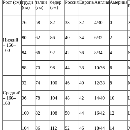
Рост (см)
груди
талии
бедер
Россия
Европа
Англия
Америка
(см)
(см)
(см)
76
58
82
38
32
4/30
0
80
62
86
40
34
6/32
2
Низкий
– 150–
160
84
66
92
42
36
8/34
4
88
70
96
44
38
10/36
6
92
74
100
46
40
12/38
8
Средний
– 160–
96
78
104
48
42
14/40
10
168
100
82
108
50
44
16/42
12
104
86
112
52
46
18/44
14