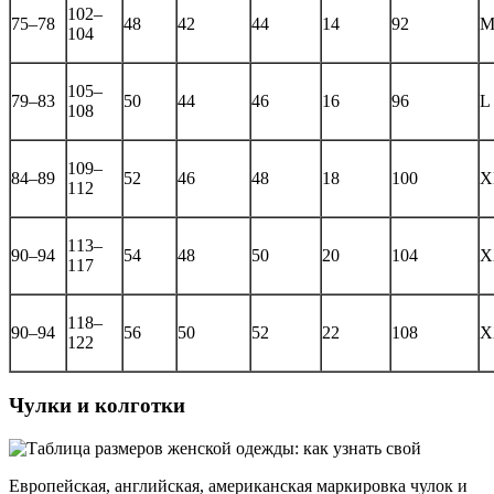
102–
75–78
48
42
44
14
92
104
105–
79–83
50
44
46
16
96
L
108
109–
84–89
52
46
48
18
100
X
112
113–
90–94
54
48
50
20
104
X
117
118–
90–94
56
50
52
22
108
X
122
Чулки и колготки
Европейская, английская, американская маркировка чулок и