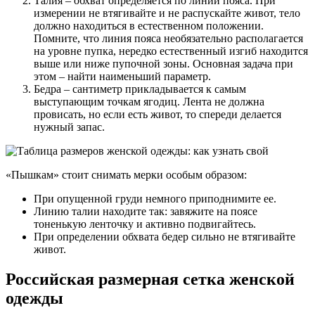
Талия – обхват определяется по линии пояса. При
измерении не втягивайте и не распускайте живот, тело
должно находиться в естественном положении.
Помните, что линия пояса необязательно располагается
на уровне пупка, нередко естественный изгиб находится
выше или ниже пупочной зоны. Основная задача при
этом – найти наименьший параметр.
Бедра – сантиметр прикладывается к самым
выступающим точкам ягодиц. Лента не должна
провисать, но если есть живот, то спереди делается
нужный запас.
«Пышкам» стоит снимать мерки особым образом:
При опущенной груди немного приподнимите ее.
Линию талии находите так: завяжите на поясе
тоненькую ленточку и активно подвигайтесь.
При определении обхвата бедер сильно не втягивайте
живот.
Российская размерная сетка женской
одежды