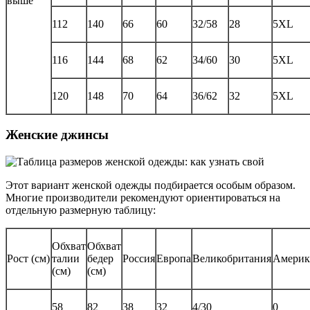
выше
112
140
66
60
32/58
28
5XL
116
144
68
62
34/60
30
5XL
120
148
70
64
36/62
32
5XL
Женские джинсы
Этот вариант женской одежды подбирается особым образом.
Многие производители рекомендуют ориентироваться на
отдельную размерную таблицу:
Обхват
Обхват
Рост (см)
талии
бедер
Россия
Европа
Великобритания
Америк
(см)
(см)
58
82
38
32
4/30
0