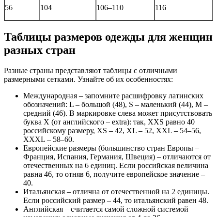
56
104
106–110
116
Таблицы размеров одежды для женщин
разных стран
Разные страны представляют таблицы с отличными
размерными сетками. Узнайте об их особенностях:
Международная – запомните расшифровку латинских
обозначений: L – большой (48), S – маленький (44), M –
средний (46). В маркировке слева может присутствовать
буква X (от английского – extra): так, XXS равно 40
российскому размеру, XS – 42, XL – 52, XXL – 54–56,
XXXL – 58–60.
Европейские размеры (большинство стран Европы –
Франция, Испания, Германия, Швеция) – отличаются от
отечественных на 6 единиц. Если российская величина
равна 46, то отняв 6, получите европейское значение –
40.
Итальянская – отлична от отечественной на 2 единицы.
Если российский размер – 44, то итальянский равен 48.
Английская – считается самой сложной системой