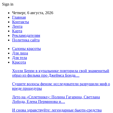
Sign in
Четверг, 6 августа, 2026
Главная
Контакты
Лента
Карта
Рекламодателям
Политика сайта
Салоны красоты
Для лица
Для тела
Красота
Холли Берри в купальнике повторила свой знаменитый
образ из фильма про Джеймса Бонда…
Сушите волосы феном: исследователи разрушили миф о
вреде процедуры
Лето на «Сплетнике»: Полина Гагарина, Светлана
Лобода, Елена Перминова и…
И снова здравствуйте: легендарные бьюти-средства