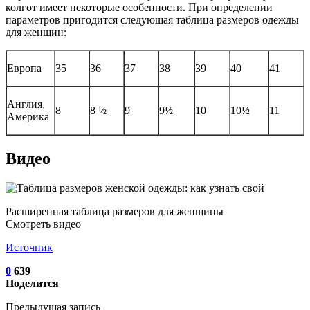
колгот имеет некоторые особенности. При определении
параметров пригодится следующая таблица размеров одежды
для женщин:
Европа
35
36
37
38
39
40
41
Англия,
8
8 ½
9
9½
10
10½
11
Америка
Видео
Расширенная таблица размеров для женщины
Смотреть видео
Источник
0
639
Поделится
Предыдущая запись