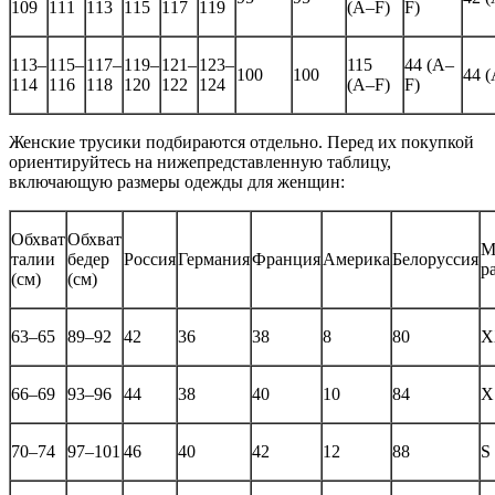
109
111
113
115
117
119
(A–F)
F)
113–
115–
117–
119–
121–
123–
115
44 (A–
100
100
44 
114
116
118
120
122
124
(A–F)
F)
Женские трусики подбираются отдельно. Перед их покупкой
ориентируйтесь на нижепредставленную таблицу,
включающую размеры одежды для женщин:
Обхват
Обхват
М
талии
бедер
Россия
Германия
Франция
Америка
Белоруссия
р
(см)
(см)
63–65
89–92
42
36
38
8
80
X
66–69
93–96
44
38
40
10
84
X
70–74
97–101
46
40
42
12
88
S