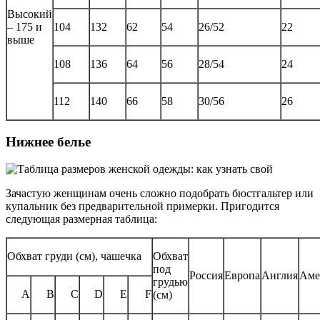
Высокий
– 175 и
104
132
62
54
26/52
22
выше
108
136
64
56
28/54
24
112
140
66
58
30/56
26
Нижнее белье
Зачастую женщинам очень сложно подобрать бюстгальтер или
купальник без предварительной примерки. Пригодится
следующая размерная таблица:
Обхват груди (см), чашечка
Обхват
под
Россия
Европа
Англия
Аме
грудью
A
B
C
D
E
F
(см)