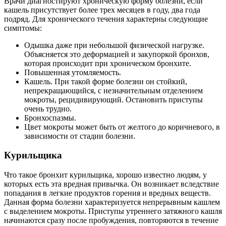
Врачи диагностируют хроническую форму болезни, если
кашель присутствует более трех месяцев в году, два года
подряд. Для хронического течения характерны следующие
симптомы:
Одышка даже при небольшой физической нагрузке.
Объясняется это деформацией и закупоркой бронхов,
которая происходит при хроническом бронхите.
Повышенная утомляемость.
Кашель. При такой форме болезни он стойкий,
непрекращающийся, с незначительным отделением
мокроты, рецидивирующий. Остановить приступы
очень трудно.
Бронхоспазмы.
Цвет мокроты может быть от желтого до коричневого, в
зависимости от стадии болезни.
Курильщика
Что такое бронхит курильщика, хорошо известно людям, у
которых есть эта вредная привычка. Он возникает вследствие
попадания в легкие продуктов горения и вредных веществ.
Данная форма болезни характеризуется непрерывным кашлем
с выделением мокроты. Приступы утреннего затяжного кашля
начинаются сразу после пробуждения, повторяются в течение