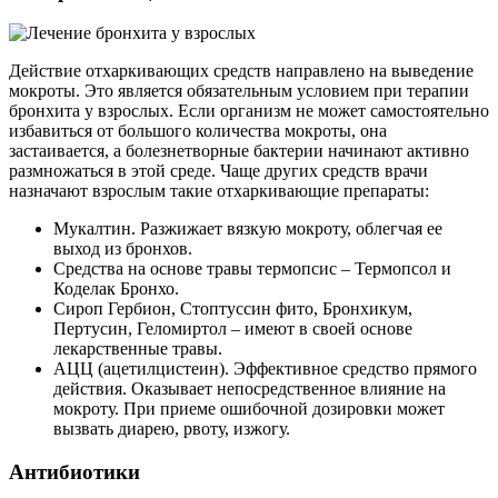
Действие отхаркивающих средств направлено на выведение
мокроты. Это является обязательным условием при терапии
бронхита у взрослых. Если организм не может самостоятельно
избавиться от большого количества мокроты, она
застаивается, а болезнетворные бактерии начинают активно
размножаться в этой среде. Чаще других средств врачи
назначают взрослым такие отхаркивающие препараты:
Мукалтин. Разжижает вязкую мокроту, облегчая ее
выход из бронхов.
Средства на основе травы термопсис – Термопсол и
Коделак Бронхо.
Сироп Гербион, Стоптуссин фито, Бронхикум,
Пертусин, Геломиртол – имеют в своей основе
лекарственные травы.
АЦЦ (ацетилцистеин). Эффективное средство прямого
действия. Оказывает непосредственное влияние на
мокроту. При приеме ошибочной дозировки может
вызвать диарею, рвоту, изжогу.
Антибиотики