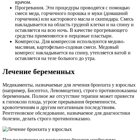
врачом.
Прогревания. Эти процедуры проводятся с помощью
смеси меда, горчичного порошка и муки (домашний
горчичник) или касторового масла и скипидара. Смесь
накладывается на область грудной клетки и на спину и
оставляется на всю ночь. В качестве прогревающего
средства применяются и перцовые пластыри.
Компрессы. Для компрессов используются медово-
масляная, картофельно-содовая смеси. Медовый
компресс накладывается на спину, утепляется ватой и
оставляется на теле больного до утра.
Лечение беременных
Медикаменты, назначаемые для лечения бронхита у взрослых
(например, Бисептол, Левомицетин), строго противопоказаны
беременным. Полное же отсутствие терапии может привести
к гипоксии плода, угрозе прерывания беременности,
кровотечениям и другим негативным последствиям.
Рентгеновское обследование, назначаемое для диагностики
болезни, делать строго противопоказано.
При подозрении на воспаление бронхов необходимо