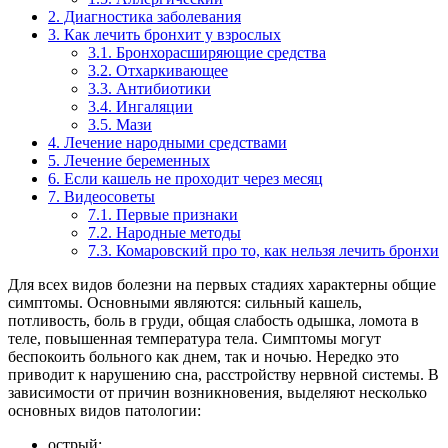
2.
Диагностика заболевания
3.
Как лечить бронхит у взрослых
3.1.
Бронхорасширяющие средства
3.2.
Отхаркивающее
3.3.
Антибиотики
3.4.
Ингаляции
3.5.
Мази
4.
Лечение народными средствами
5.
Лечение беременных
6.
Если кашель не проходит через месяц
7.
Видеосоветы
7.1.
Первые признаки
7.2.
Народные методы
7.3.
Комаровский про то, как нельзя лечить бронхи
Для всех видов болезни на первых стадиях характерны общие
симптомы. Основными являются: сильный кашель,
потливость, боль в груди, общая слабость одышка, ломота в
теле, повышенная температура тела. Симптомы могут
беспокоить больного как днем, так и ночью. Нередко это
приводит к нарушению сна, расстройству нервной системы. В
зависимости от причин возникновения, выделяют несколько
основных видов патологии:
острый;