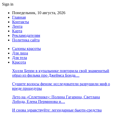
Sign in
Понедельник, 10 августа, 2026
Главная
Контакты
Лента
Карта
Рекламодателям
Политика сайта
Салоны красоты
Для лица
Для тела
Красота
Холли Берри в купальнике повторила свой знаменитый
образ из фильма про Джеймса Бонда…
Сушите волосы феном: исследователи разрушили миф о
вреде процедуры
Лето на «Сплетнике»: Полина Гагарина, Светлана
Лобода, Елена Перминова и…
И снова здравствуйте: легендарные бьюти-средства