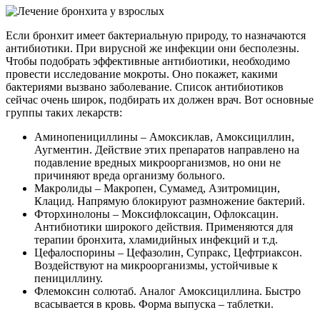
Если бронхит имеет бактериальную природу, то назначаются
антибиотики. При вирусной же инфекции они бесполезны.
Чтобы подобрать эффективные антибиотики, необходимо
провести исследование мокроты. Оно покажет, какими
бактериями вызвано заболевание. Список антибиотиков
сейчас очень широк, подбирать их должен врач. Вот основные
группы таких лекарств:
Аминопенициллины – Амоксиклав, Амоксициллин,
Аугментин. Действие этих препаратов направлено на
подавление вредных микроорганизмов, но они не
причиняют вреда организму больного.
Макролиды – Макропен, Сумамед, Азитромицин,
Клацид. Напрямую блокируют размножение бактерий.
Фторхинолоны – Моксифлоксацин, Офлоксацин.
Антибиотики широкого действия. Применяются для
терапии бронхита, хламидийных инфекций и т.д.
Цефалоспорины – Цефазолин, Супракс, Цефтриаксон.
Воздействуют на микроорганизмы, устойчивые к
пенициллину.
Флемоксин солютаб. Аналог Амоксициллина. Быстро
всасывается в кровь. Форма выпуска – таблетки.