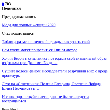
0
703
Поделится
Предыдущая запись
Мода для полных женщин 2020
Следующая запись
Таблица размеров женской одежды: как узнать свой
Вам также могут понравиться
Еще от автора
Холли Берри в купальнике повторила свой знаменитый образ
из фильма про Джеймса Бонда…
Сушите волосы феном: исследователи разрушили миф о вреде
процедуры
Лето на «Сплетнике»: Полина Гагарина, Светлана Лобода,
Елена Перминова и…
И снова здравствуйте: легендарные бьюти-средства
возвращаются
Prev
Next