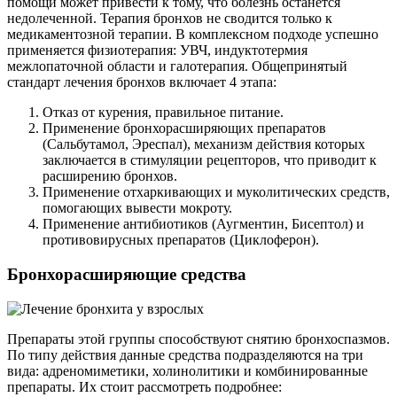
помощи может привести к тому, что болезнь останется
недолеченной. Терапия бронхов не сводится только к
медикаментозной терапии. В комплексном подходе успешно
применяется физиотерапия: УВЧ, индуктотермия
межлопаточной области и галотерапия. Общепринятый
стандарт лечения бронхов включает 4 этапа:
Отказ от курения, правильное питание.
Применение бронхорасширяющих препаратов
(Сальбутамол, Эреспал), механизм действия которых
заключается в стимуляции рецепторов, что приводит к
расширению бронхов.
Применение отхаркивающих и муколитических средств,
помогающих вывести мокроту.
Применение антибиотиков (Аугментин, Бисептол) и
противовирусных препаратов (Циклоферон).
Бронхорасширяющие средства
Препараты этой группы способствуют снятию бронхоспазмов.
По типу действия данные средства подразделяются на три
вида: адреномиметики, холинолитики и комбинированные
препараты. Их стоит рассмотреть подробнее: