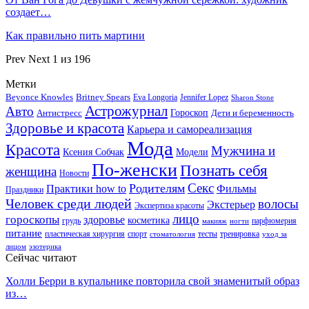
создает…
Как правильно пить мартини
Prev
Next
1 из 196
Метки
Beyonce Knowles
Britney Spears
Eva Longoria
Jennifer Lopez
Sharon Stone
Астрожурнал
Авто
Гороскоп
Антистресс
Дети и беременность
Здоровье и красота
Карьера и самореализация
Мода
Красота
Мужчина и
Ксения Собчак
Модели
По-женски
Познать себя
женщина
Новости
Секс
Родителям
Практики how to
Фильмы
Праздники
Человек среди людей
волосы
Экстерьер
Экспертиза красоты
лицо
гороскопы
здоровье
косметика
грудь
парфюмерия
макияж
ногти
питание
пластическая хирургия
спорт
тесты
тренировка
стоматология
уход за
лицом
эзотерика
Сейчас читают
Холли Берри в купальнике повторила свой знаменитый образ
из…