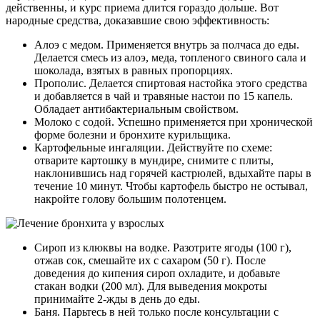
действенны, и курс приема длится гораздо дольше. Вот
народные средства, доказавшие свою эффективность:
Алоэ с медом. Применяется внутрь за полчаса до еды.
Делается смесь из алоэ, меда, топленого свиного сала и
шоколада, взятых в равных пропорциях.
Прополис. Делается спиртовая настойка этого средства
и добавляется в чай и травяные настои по 15 капель.
Обладает антибактериальным свойством.
Молоко с содой. Успешно применяется при хронической
форме болезни и бронхите курильщика.
Картофельные ингаляции. Действуйте по схеме:
отварите картошку в мундире, снимите с плиты,
наклонившись над горячей кастрюлей, вдыхайте пары в
течение 10 минут. Чтобы картофель быстро не остывал,
накройте голову большим полотенцем.
Сироп из клюквы на водке. Разотрите ягоды (100 г),
отжав сок, смешайте их с сахаром (50 г). После
доведения до кипения сироп охладите, и добавьте
стакан водки (200 мл). Для выведения мокроты
принимайте 2-жды в день до еды.
Баня. Парьтесь в ней только после консультации с