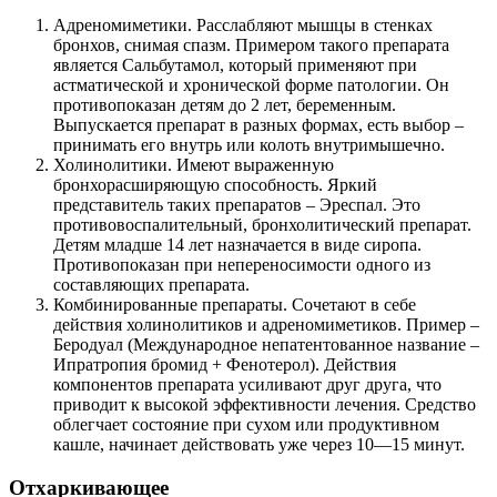
Адреномиметики. Расслабляют мышцы в стенках
бронхов, снимая спазм. Примером такого препарата
является Сальбутамол, который применяют при
астматической и хронической форме патологии. Он
противопоказан детям до 2 лет, беременным.
Выпускается препарат в разных формах, есть выбор –
принимать его внутрь или колоть внутримышечно.
Холинолитики. Имеют выраженную
бронхорасширяющую способность. Яркий
представитель таких препаратов – Эреспал. Это
противовоспалительный, бронхолитический препарат.
Детям младше 14 лет назначается в виде сиропа.
Противопоказан при непереносимости одного из
составляющих препарата.
Комбинированные препараты. Сочетают в себе
действия холинолитиков и адреномиметиков. Пример –
Беродуал (Международное непатентованное название –
Ипратропия бромид + Фенотерол). Действия
компонентов препарата усиливают друг друга, что
приводит к высокой эффективности лечения. Средство
облегчает состояние при сухом или продуктивном
кашле, начинает действовать уже через 10—15 минут.
Отхаркивающее