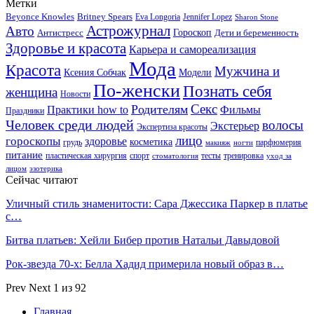
Метки
Beyonce Knowles
Britney Spears
Eva Longoria
Jennifer Lopez
Sharon Stone
Астрожурнал
Авто
Гороскоп
Антистресс
Дети и беременность
Здоровье и красота
Карьера и самореализация
Мода
Красота
Мужчина и
Ксения Собчак
Модели
По-женски
Познать себя
женщина
Новости
Секс
Родителям
Практики how to
Фильмы
Праздники
Человек среди людей
волосы
Экстерьер
Экспертиза красоты
лицо
гороскопы
здоровье
косметика
грудь
парфюмерия
макияж
ногти
питание
пластическая хирургия
спорт
тесты
тренировка
стоматология
уход за
лицом
эзотерика
Сейчас читают
Уличный стиль знаменитости: Сара Джессика Паркер в платье
с…
Битва платьев: Хейли Бибер против Натальи Давыдовой
Рок-звезда 70-х: Белла Хадид примерила новый образ в…
Prev
Next
1 из 92
Главная