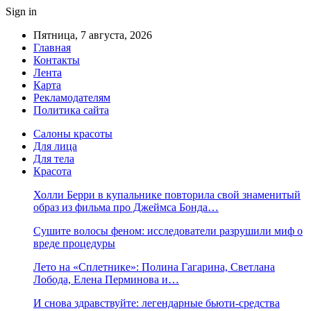
Sign in
Пятница, 7 августа, 2026
Главная
Контакты
Лента
Карта
Рекламодателям
Политика сайта
Салоны красоты
Для лица
Для тела
Красота
Холли Берри в купальнике повторила свой знаменитый
образ из фильма про Джеймса Бонда…
Сушите волосы феном: исследователи разрушили миф о
вреде процедуры
Лето на «Сплетнике»: Полина Гагарина, Светлана
Лобода, Елена Перминова и…
И снова здравствуйте: легендарные бьюти-средства