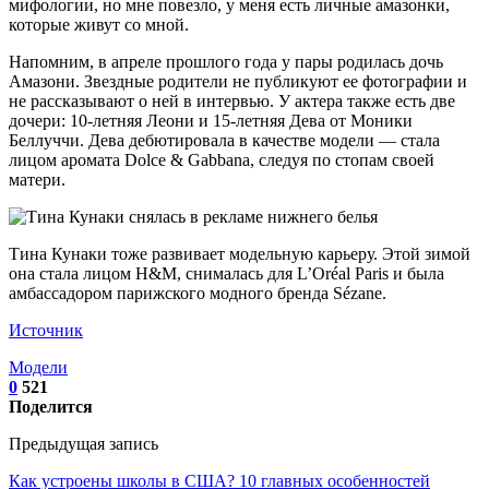
мифологии, но мне повезло, у меня есть личные амазонки,
которые живут со мной.
Напомним, в апреле прошлого года у пары родилась дочь
Амазони. Звездные родители не публикуют ее фотографии и
не рассказывают о ней в интервью. У актера также есть две
дочери: 10-летняя Леони и 15-летняя Дева от Моники
Беллуччи. Дева дебютировала в качестве модели — стала
лицом аромата Dolce & Gabbana, следуя по стопам своей
матери.
Тина Кунаки тоже развивает модельную карьеру. Этой зимой
она стала лицом H&M, снималась для L’Oréal Paris и была
амбассадором парижского модного бренда Sézane.
Источник
Модели
0
521
Поделится
Предыдущая запись
Как устроены школы в США? 10 главных особенностей