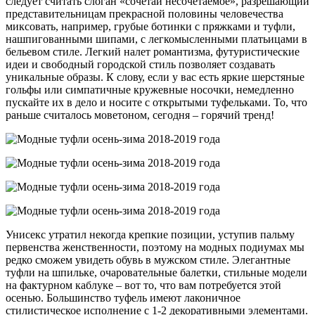
следует считать слоган «сочетай несочетаемое», разрешающий
представительницам прекрасной половины человечества
миксовать, например, грубые ботинки с пряжками и туфли,
нашпигованными шипами, с легкомысленными платьицами в
бельевом стиле. Легкий налет романтизма, футуристические
идеи и свободный городской стиль позволяет создавать
уникальные образы. К слову, если у вас есть яркие шерстяные
гольфы или симпатичные кружевные носочки, немедленно
пускайте их в дело и носите с открытыми туфельками. То, что
раньше считалось моветоном, сегодня – горячий тренд!
Унисекс утратил некогда крепкие позиции, уступив пальму
первенства женственности, поэтому на модных подиумах мы
редко сможем увидеть обувь в мужском стиле. Элегантные
туфли на шпильке, очаровательные балетки, стильные модели
на фактурном каблуке – вот то, что вам потребуется этой
осенью. Большинство туфель имеют лаконичное
стилистическое исполнение с 1-2 декоративными элементами.