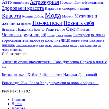
Астрожурнал
Авто
Гороскоп
Антистресс
Дети и беременность
Здоровье и красота
Карьера и самореализация
Мода
Красота
Мужчина и
Ксения Собчак
Модели
По-женски
Познать себя
женщина
Новости
Секс
Родителям
Практики how to
Фильмы
Праздники
Человек среди людей
волосы
Экстерьер
Экспертиза красоты
лицо
гороскопы
здоровье
косметика
грудь
парфюмерия
макияж
ногти
питание
пластическая хирургия
спорт
тесты
тренировка
стоматология
уход за
лицом
эзотерика
Сейчас читают
Уличный стиль знаменитости: Сара Джессика Паркер в платье
с…
Битва платьев: Хейли Бибер против Натальи Давыдовой
Рок-звезда 70-х: Белла Хадид примерила новый образ в…
Prev
Next
1 из 92
Главная
Диета
Красота