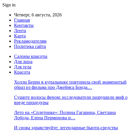
Sign in
Четверг, 6 августа, 2026
Главная
Контакты
Лента
Карта
Рекламодателям
Политика сайта
Салоны красоты
Для лица
Для тела
Красота
Холли Берри в купальнике повторила свой знаменитый
образ из фильма про Джеймса Бонда…
Сушите волосы феном: исследователи разрушили миф о
вреде процедуры
Лето на «Сплетнике»: Полина Гагарина, Светлана
Лобода, Елена Перминова и…
И снова здравствуйте: легендарные бьюти-средства