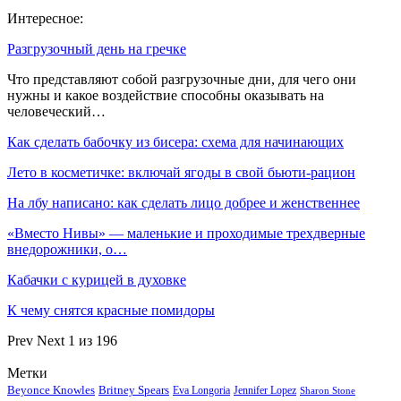
Интересное:
Разгрузочный день на гречке
Что представляют собой разгрузочные дни, для чего они
нужны и какое воздействие способны оказывать на
человеческий…
Как сделать бабочку из бисера: схема для начинающих
Лето в косметичке: включай ягоды в свой бьюти-рацион
На лбу написано: как сделать лицо добрее и женственнее
«Вместо Нивы» — маленькие и проходимые трехдверные
внедорожники, о…
Кабачки с курицей в духовке
К чему снятся красные помидоры
Prev
Next
1 из 196
Метки
Beyonce Knowles
Britney Spears
Eva Longoria
Jennifer Lopez
Sharon Stone