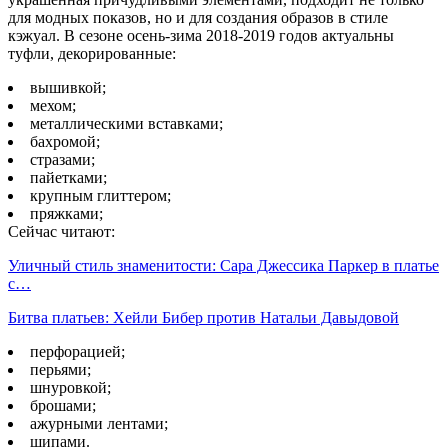
для модных показов, но и для создания образов в стиле
кэжуал. В сезоне осень-зима 2018-2019 годов актуальны
туфли, декорированные:
вышивкой;
мехом;
металлическими вставками;
бахромой;
стразами;
пайетками;
крупным глиттером;
пряжками;
Сейчас читают:
Уличный стиль знаменитости: Сара Джессика Паркер в платье
с…
Битва платьев: Хейли Бибер против Натальи Давыдовой
перфорацией;
перьями;
шнуровкой;
брошами;
ажурными лентами;
шипами.