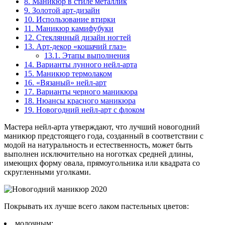
8.
Маникюр в стиле металлик
9.
Золотой арт-дизайн
10.
Использование втирки
11.
Маникюр камифубуки
12.
Стеклянный дизайн ногтей
13.
Арт-декор «кошачий глаз»
13.1.
Этапы выполнения
14.
Варианты лунного нейл-арта
15.
Маникюр термолаком
16.
«Вязаный» нейл-арт
17.
Варианты черного маникюра
18.
Нюансы красного маникюра
19.
Новогодний нейл-арт с флоком
Мастера нейл-арта утверждают, что лучший новогодний
маникюр предстоящего года, созданный в соответствии с
модой на натуральность и естественность, может быть
выполнен исключительно на ноготках средней длины,
имеющих форму овала, прямоугольника или квадрата со
скругленными уголками.
Покрывать их лучше всего лаком пастельных цветов:
молочным;