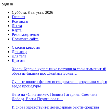
Sign in
Суббота, 8 августа, 2026
Главная
Контакты
Лента
Карта
Рекламодателям
Политика сайта
Салоны красоты
Для лица
Для тела
Красота
Холли Берри в купальнике повторила свой знаменитый
образ из фильма про Джеймса Бонда…
Сушите волосы феном: исследователи разрушили миф о
вреде процедуры
Лето на «Сплетнике»: Полина Гагарина, Светлана
Лобода, Елена Перминова и…
И снова здравствуйте: легендарные бьюти-средства