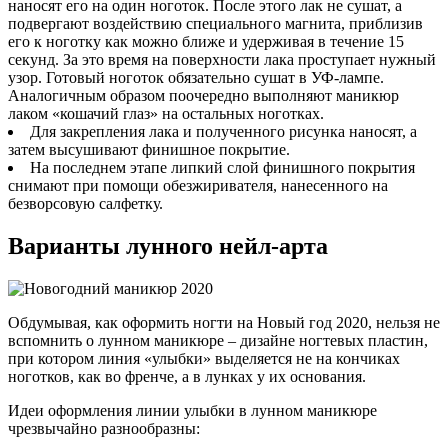
наносят его на один ноготок. После этого лак не сушат, а
подвергают воздействию специального магнита, приблизив
его к ноготку как можно ближе и удерживая в течение 15
секунд. За это время на поверхности лака проступает нужный
узор. Готовый ноготок обязательно сушат в УФ-лампе.
Аналогичным образом поочередно выполняют маникюр
лаком «кошачий глаз» на остальных ноготках.
Для закрепления лака и полученного рисунка наносят, а
затем высушивают финишное покрытие.
На последнем этапе липкий слой финишного покрытия
снимают при помощи обезжиривателя, нанесенного на
безворсовую салфетку.
Варианты лунного нейл-арта
Обдумывая, как оформить ногти на Новый год 2020, нельзя не
вспомнить о лунном маникюре – дизайне ногтевых пластин,
при котором линия «улыбки» выделяется не на кончиках
ноготков, как во френче, а в лунках у их основания.
Идеи оформления линии улыбки в лунном маникюре
чрезвычайно разнообразны: