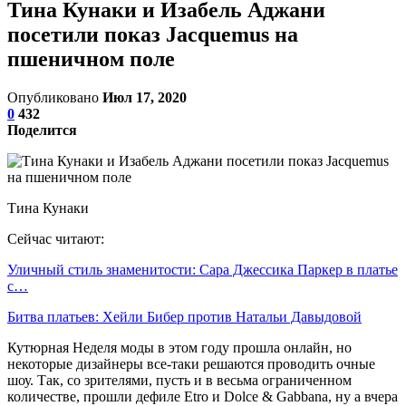
Тина Кунаки и Изабель Аджани
посетили показ Jacquemus на
пшеничном поле
Опубликовано
Июл 17, 2020
0
432
Поделится
Тина Кунаки
Сейчас читают:
Уличный стиль знаменитости: Сара Джессика Паркер в платье
с…
Битва платьев: Хейли Бибер против Натальи Давыдовой
Кутюрная Неделя моды в этом году прошла онлайн, но
некоторые дизайнеры все-таки решаются проводить очные
шоу. Так, со зрителями, пусть и в весьма ограниченном
количестве, прошли дефиле Etro и Dolce & Gabbana, ну а вчера