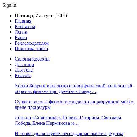
Sign in
Пятница, 7 августа, 2026
Главная
Контакты
Лента
Карта
Рекламодателям
Политика сайта
Салоны красоты
Для лица
Для тела
Красота
Холли Берри в купальнике повторила свой знаменитый
образ из фильма про Джеймса Бонда…
Сушите волосы феном: исследователи разрушили миф о
вреде процедуры
Лето на «Сплетнике»: Полина Гагарина, Светлана
Лобода, Елена Перминова и…
И снова здравствуйте: легендарные бьюти-средства