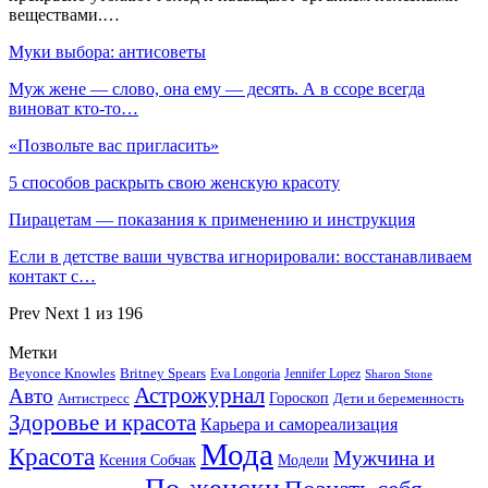
веществами.…
Муки выбора: антисоветы
Муж жене — слово, она ему — десять. А в ссоре всегда
виноват кто-то…
«Позвольте вас пригласить»
5 способов раскрыть свою женскую красоту
Пирацетам — показания к применению и инструкция
Если в детстве ваши чувства игнорировали: восстанавливаем
контакт с…
Prev
Next
1 из 196
Метки
Beyonce Knowles
Britney Spears
Eva Longoria
Jennifer Lopez
Sharon Stone
Астрожурнал
Авто
Гороскоп
Антистресс
Дети и беременность
Здоровье и красота
Карьера и самореализация
Мода
Красота
Мужчина и
Ксения Собчак
Модели