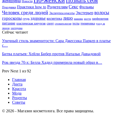
По-женски
Познать себя
женщина
Новости
Секс
Родителям
Практики how to
Фильмы
Праздники
Человек среди людей
волосы
Экстерьер
Экспертиза красоты
лицо
гороскопы
здоровье
косметика
грудь
парфюмерия
макияж
ногти
питание
пластическая хирургия
спорт
тесты
тренировка
стоматология
уход за
лицом
эзотерика
Сейчас читают
Уличный стиль знаменитости: Сара Джессика Паркер в платье
с…
Битва платьев: Хейли Бибер против Натальи Давыдовой
Рок-звезда 70-х: Белла Хадид примерила новый образ в…
Prev
Next
1 из 92
Главная
Диета
Красота
Мода
Рецепты
Советы
© 2026 - Магазин косметолога. Все права защищены.