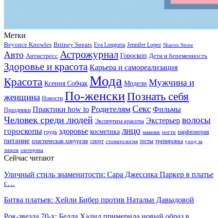
Метки
Beyonce Knowles
Britney Spears
Eva Longoria
Jennifer Lopez
Sharon Stone
Астрожурнал
Авто
Гороскоп
Антистресс
Дети и беременность
Здоровье и красота
Карьера и самореализация
Мода
Красота
Мужчина и
Ксения Собчак
Модели
По-женски
Познать себя
женщина
Новости
Секс
Родителям
Практики how to
Фильмы
Праздники
Человек среди людей
волосы
Экстерьер
Экспертиза красоты
лицо
гороскопы
здоровье
косметика
грудь
парфюмерия
макияж
ногти
питание
пластическая хирургия
спорт
тесты
тренировка
стоматология
уход за
лицом
эзотерика
Сейчас читают
Уличный стиль знаменитости: Сара Джессика Паркер в платье
с…
Битва платьев: Хейли Бибер против Натальи Давыдовой
Рок-звезда 70-х: Белла Хадид примерила новый образ в…