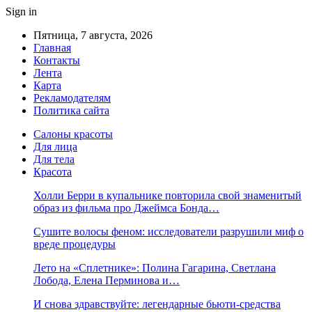
Sign in
Пятница, 7 августа, 2026
Главная
Контакты
Лента
Карта
Рекламодателям
Политика сайта
Салоны красоты
Для лица
Для тела
Красота
Холли Берри в купальнике повторила свой знаменитый
образ из фильма про Джеймса Бонда…
Сушите волосы феном: исследователи разрушили миф о
вреде процедуры
Лето на «Сплетнике»: Полина Гагарина, Светлана
Лобода, Елена Перминова и…
И снова здравствуйте: легендарные бьюти-средства